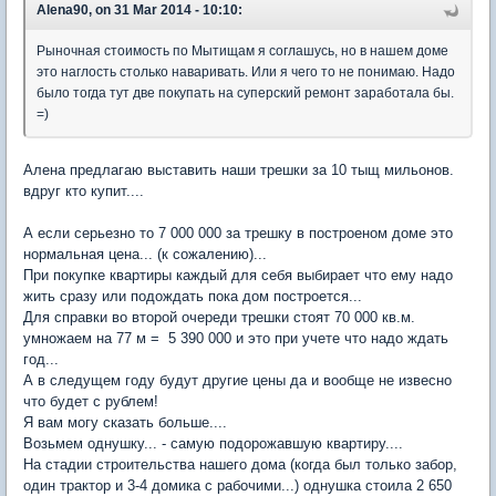
Alena90, on 31 Mar 2014 - 10:10:
Рыночная стоимость по Мытищам я соглашусь, но в нашем доме
это наглость столько наваривать. Или я чего то не понимаю. Надо
было тогда тут две покупать на суперский ремонт заработала бы.
=)
Алена предлагаю выставить наши трешки за 10 тыщ мильонов.
вдруг кто купит....
А если серьезно то 7 000 000 за трешку в построеном доме это
нормальная цена... (к сожалению)...
При покупке квартиры каждый для себя выбирает что ему надо
жить сразу или подождать пока дом построется...
Для справки во второй очереди трешки стоят 70 000 кв.м.
умножаем на 77 м = 5 390 000 и это при учете что надо ждать
год...
А в следущем году будут другие цены да и вообще не извесно
что будет с рублем!
Я вам могу сказать больше....
Возьмем однушку... - самую подорожавшую квартиру....
На стадии строительства нашего дома (когда был только забор,
один трактор и 3-4 домика с рабочими...) однушка стоила 2 650