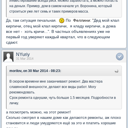
Инвестирование всегда риск. Можно заработать, а можно попасть
на деньги. Пример, дом в самом начале ул. Воронина, который
строиться уже лет семь и таких примеров масса.
По
Феллини:
"
Дед мой клал
Да, там ситуация печальная.
кирпичи, отец мой клал кирпичи, я кладу кирпичи, а дома
все нет - хоть кричи...". В частных объявлениях уже не
первый год уверяют каждый квартал, что в следующем
сдают.
NYuriy
31 Mar 2014
morilov, on 30 Mar 2014 - 08:23:
В скором времени мне заканчивают ремонт. Два мастера
славянской внешности, делают все виды работ. Могу
рекомендовать.
Срок ремонта однушки, чуть больше 1.5 месяцев. Подробности в
личку.
а посмотреть можно, на этот ремонт!
Сколько смотрел в нашем доме как делаются ремонты, аж плохо
становится и люди умудряются ещё за это и платить хорошие