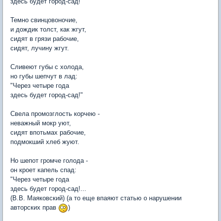
здесь будет город-сад!"
Темно свинцовоночие,
и дождик толст, как жгут,
сидят в грязи рабочие,
сидят, лучину жгут.
Сливеют губы с холода,
но губы шепчут в лад:
"Через четыре года
здесь будет город-сад!"
Свела промозглость корчею -
неважный мокр уют,
сидят впотьмах рабочие,
подмокший хлеб жуют.
Но шепот громче голода -
он кроет капель спад:
"Через четыре года
здесь будет город-сад!...
(В.В. Маяковский) (а то еще впаяют статью о нарушении
авторских прав
)