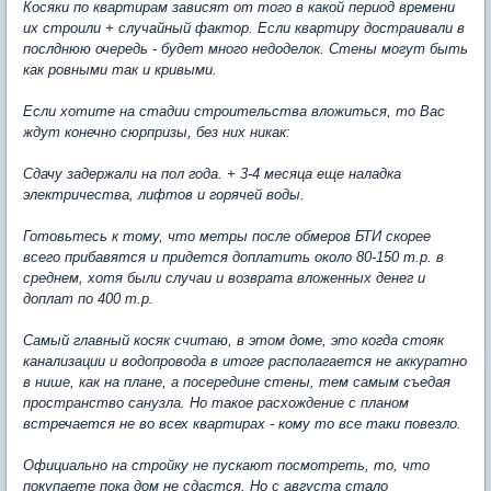
Косяки по квартирам зависят от того в какой период времени
их строили + случайный фактор. Если квартиру достраивали в
послднюю очередь - будет много недоделок. Стены могут быть
как ровными так и кривыми.
Если хотите на стадии строительства вложиться, то Вас
ждут конечно сюрпризы, без них никак:
Сдачу задержали на пол года. + 3-4 месяца еще наладка
электричества, лифтов и горячей воды.
Готовьтесь к тому, что метры после обмеров БТИ скорее
всего прибавятся и придется доплатить около 80-150 т.р. в
среднем, хотя были случаи и возврата вложенных денег и
доплат по 400 т.р.
Самый главный косяк считаю, в этом доме, это когда стояк
канализации и водопровода в итоге располагается не аккуратно
в нише, как на плане, а посередине стены, тем самым съедая
пространство санузла. Но такое расхождение с планом
встречается не во всех квартирах - кому то все таки повезло.
Официально на стройку не пускают посмотреть, то, что
покупаете пока дом не сдастся, Но с августа стало