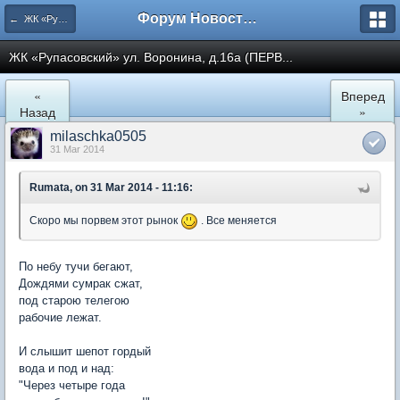
Форум Новостройки
← ЖК «Рупасовский»
ЖК «Рупасовский» ул. Воронина, д.16а (ПЕРВ...
«
Вперед
Назад
»
milaschka0505
31 Mar 2014
Rumata, on 31 Mar 2014 - 11:16:
Скоро мы порвем этот рынок
. Все меняется
По небу тучи бегают,
Дождями сумрак сжат,
под старою телегою
рабочие лежат.
И слышит шепот гордый
вода и под и над:
"Через четыре года