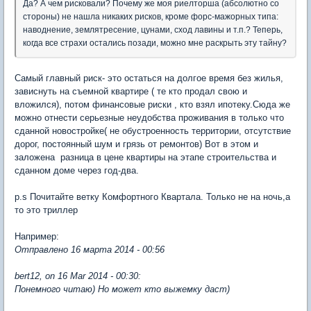
Да? А чем рисковали? Почему же моя риелторша (абсолютно со
стороны) не нашла никаких рисков, кроме форс-мажорных типа:
наводнение, землятресение, цунами, сход лавины и т.п.? Теперь,
когда все страхи остались позади, можно мне раскрыть эту тайну?
Самый главный риск- это остаться на долгое время без жилья,
зависнуть на съемной квартире ( те кто продал свою и
вложился), потом финансовые риски , кто взял ипотеку.Сюда же
можно отнести серьезные неудобства проживания в только что
сданной новостройке( не обустроенность территории, отсутствие
дорог, постоянный шум и грязь от ремонтов) Вот в этом и
заложена разница в цене квартиры на этапе строительства и
сданном доме через год-два.
p.s Почитайте ветку Комфортного Квартала. Только не на ночь,а
то это триллер
Например:
Отправлено 16 марта 2014 - 00:56
bert12, on 16 Mar 2014 - 00:30:
Понемного читаю) Но может кто выжемку даст)