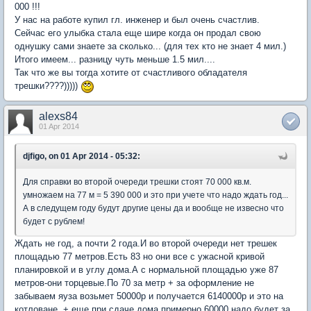
000 !!!
У нас на работе купил гл. инженер и был очень счастлив.
Сейчас его улыбка стала еще шире когда он продал свою
однушку сами знаете за сколько... (для тех кто не знает 4 мил.)
Итого имеем... разницу чуть меньше 1.5 мил....
Так что же вы тогда хотите от счастливого обладателя
трешки????)))))
alexs84
01 Apr 2014
djfigo, on 01 Apr 2014 - 05:32:
Для справки во второй очереди трешки стоят 70 000 кв.м.
умножаем на 77 м = 5 390 000 и это при учете что надо ждать год...
А в следущем году будут другие цены да и вообще не извесно что
будет с рублем!
Ждать не год, а почти 2 года.И во второй очереди нет трешек
площадью 77 метров.Есть 83 но они все с ужасной кривой
планировкой и в углу дома.А с нормальной площадью уже 87
метров-они торцевые.По 70 за метр + за оформление не
забываем яуза возьмет 50000р и получается 6140000р и это на
котловане, + еще при сдаче дома примерно 60000 надо будет за