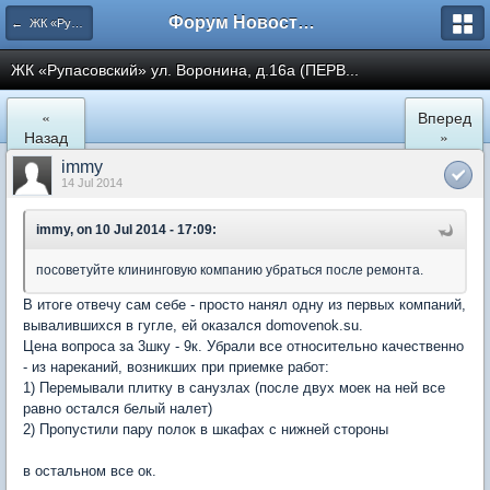
Форум Новостройки
← ЖК «Рупасовский»
ЖК «Рупасовский» ул. Воронина, д.16а (ПЕРВ...
«
Вперед
Назад
»
immy
14 Jul 2014
immy, on 10 Jul 2014 - 17:09:
посоветуйте клининговую компанию убраться после ремонта.
В итоге отвечу сам себе - просто нанял одну из первых компаний,
вывалившихся в гугле, ей оказался domovenok.su.
Цена вопроса за 3шку - 9к. Убрали все относительно качественно
- из нареканий, возникших при приемке работ:
1) Перемывали плитку в санузлах (после двух моек на ней все
равно остался белый налет)
2) Пропустили пару полок в шкафах с нижней стороны
в остальном все ок.