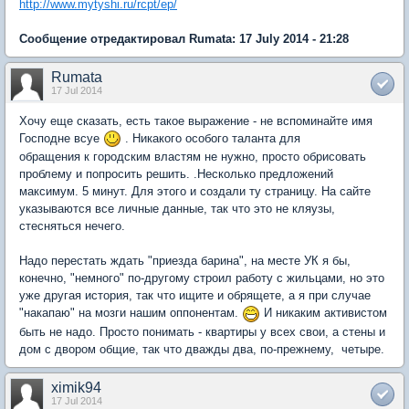
http://www.mytyshi.ru/rcpt/ep/
Сообщение отредактировал Rumata: 17 July 2014 - 21:28
Rumata
17 Jul 2014
Хочу еще сказать, есть такое выражение - не вспоминайте имя
Господне всуе
. Никакого особого таланта для
обращения к городским властям не нужно, просто обрисовать
проблему и попросить решить. .Несколько предложений
максимум. 5 минут. Для этого и создали ту страницу. На сайте
указываются все личные данные, так что это не кляузы,
стесняться нечего.
Надо перестать ждать "приезда барина", на месте УК я бы,
конечно, "немного" по-другому строил работу с жильцами, но это
уже другая иcтория, так что ищите и обрящете, а я при случае
"накапаю" на мозги нашим оппонентам.
И никаким активистом
быть не надо. Просто понимать - квартиры у всех свои, а стены и
дом с двором общие, так что дважды два, по-прежнему, четыре.
ximik94
17 Jul 2014