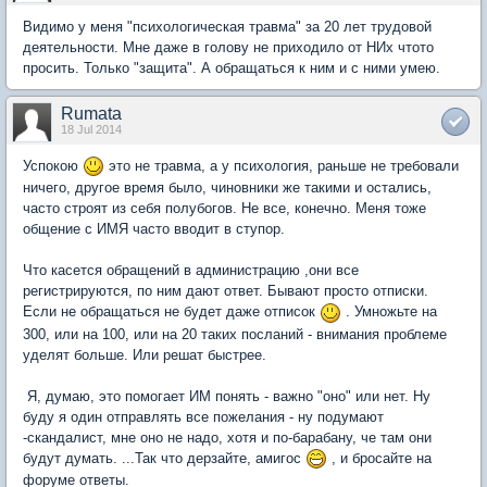
Видимо у меня "психологическая травма" за 20 лет трудовой
деятельности. Мне даже в голову не приходило от НИх чтото
просить. Только "защита". А обращаться к ним и с ними умею.
Rumata
18 Jul 2014
Успокою
это не травма, а у психология, раньше не требовали
ничего, другое время было, чиновники же такими и остались,
часто строят из себя полубогов. Не все, конечно. Меня тоже
общение с ИМЯ часто вводит в ступор.
Что касется обращений в администрацию ,они все
регистрируются, по ним дают ответ. Бывают просто отписки.
Если не обращаться не будет даже отписок
. Умножьте на
300, или на 100, или на 20 таких посланий - внимания проблеме
уделят больше. Или решат быстрее.
Я, думаю, это помогает ИМ понять - важно "оно" или нет. Ну
буду я один отправлять все пожелания - ну подумают
-скандалист, мне оно не надо, хотя и по-барабану, че там они
будут думать. ...Так что дерзайте, амигос
, и бросайте на
форуме ответы.