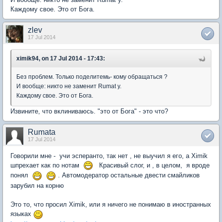
Каждому свое. Это от Бога.
zlev
17 Jul 2014
ximik94, on 17 Jul 2014 - 17:43:
Без проблем. Только поделитемь- кому обращаться ?
И вообще: никто не заменит Rumat у.
Каждому свое. Это от Бога.
Извините, что вклиниваюсь. "это от Бога" - это что?
Rumata
17 Jul 2014
Говорили мне - учи эсперанто, так нет , не выучил я его, а Хimik
шпрехает как по нотам
Красивый слог, и , в целом, я вроде
понял
. Автомодератор остальные двести смайликов
зарубил на корню
Это то, что просил Ximik, или я ничего не понимаю в иностранных
языках