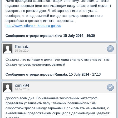
Ниже приведена ссылка как говорится в тему. Эстетам, а также
недавно поевшим (или принимающим пищу в настоящий момент)
смотреть не рекомендую. Чтоб заранее никого не пугать,
сообщаю, что под ссылкой находится пример современного
европейского детско-книжного творчества.
http://www.netlore.r...krotu-na-golovu
Сообщение отредактировал zlev: 15 July 2014 - 16:30
Rumata
15 Jul 2014
Сказали ,что из нашего дома тетя одна внаглую выгуливает там.
Сказал человек незаинтересованный
Сообщение отредактировал Rumata: 15 July 2014 - 17:13
ximik94
16 Jul 2014
Доброго всем дня .Во избежание техногенных катастроф,
предлагаю установить пару "лежачих полицейиских" на
скоростной трассе между гаражами.Если память не изменяет, с
аналогичным предложением обращался дальновидный "дедуля"