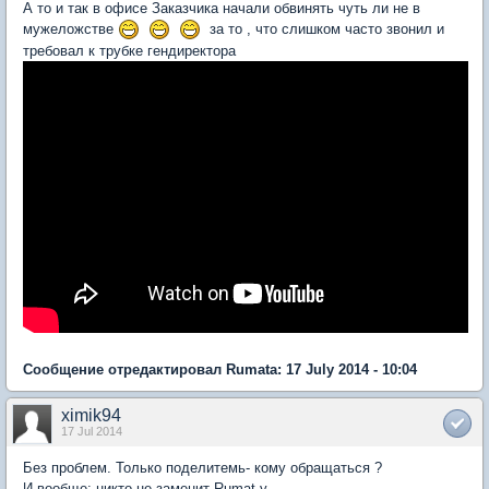
А то и так в офисе Заказчика начали обвинять чуть ли не в
мужеложстве
за то , что слишком часто звонил и
требовал к трубке гендиректора
Сообщение отредактировал Rumata: 17 July 2014 - 10:04
ximik94
17 Jul 2014
Без проблем. Только поделитемь- кому обращаться ?
И вообще: никто не заменит Rumat у.