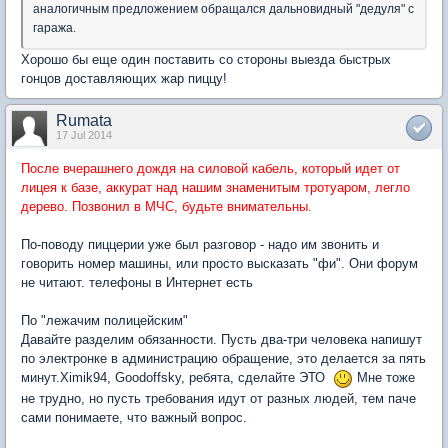
аналогичным предложением обращался дальновидный "дедуля" с
гаража.
Хорошо бы еще один поставить со стороны выезда быстрых
гонцов доставляющих жар пиццу!
Rumata
17 Jul 2014
После вчерашнего дождя на силовой кабель, который идет от
лицея к базе, аккурат над нашим знаменитым тротуаром, легло
дерево. Позвонил в МЧС, будьте внимательны.
По-поводу пиццерии уже был разговор - надо им звонить и
говорить номер машины, или просто высказать "фи". Они форум
не читают. телефоны в Интернет есть
По "лежачим полицейским"
Давайте разделим обязанности. Пусть два-три человека напишут
по электронке в администрацию обращение, это делается за пять
минут.Ximik94, Goodoffsky, ребята, сделайте ЭТО
Мне тоже
не трудно, но пусть требования идут от разных людей, тем паче
сами понимаете, что важный вопрос.