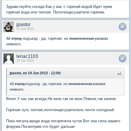
Здравствуйте,соседи.Как у вас с горячей водой.Идет прям
горячая вода или теплая. Полотенцесушители горячие.
jpastor
19 Jun 2015
4й
отряд
подъезд - да, горячая. но
позолоченная
ржавая
немного..
lenac1103
19 Jun 2015
jpastor, on 19 Jun 2015 - 12:00:
4й
отряд
подъезд - да, горячая. но
позолоченная
ржавая
немного..
Везет.У нас как всегда.Не везе,так не везе.Повезе,так капезе.
Горячая чуть теплая,полотенцесушителель почти холодный.
Пока писала,вроде вода погорячела чуток.Вот она сила нашего
форума.Посмотрим,что будет дальше.