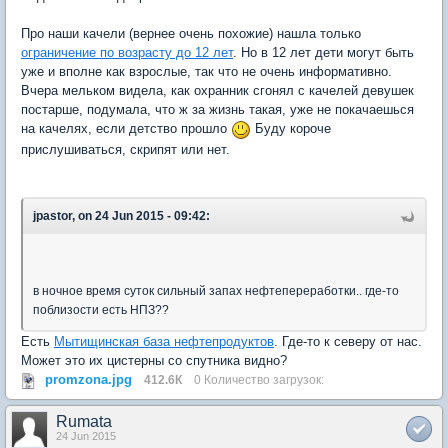
Про наши качели (вернее очень похожие) нашла только
ограничение по возрасту до 12 лет
. Но в 12 лет дети могут быть
уже и вполне как взрослые, так что не очень информативно.
Вчера мельком видела, как охранник сгонял с качелей девушек
постарше, подумала, что ж за жизнь такая, уже не покачаешься
на качелях, если детство прошло
Буду короче
прислушиваться, скрипят или нет.
jpastor, on 24 Jun 2015 - 09:42:
в ночное время суток сильный запах нефтепереработки.. где-то
поблизости есть НПЗ??
Есть
Мытищинская база нефтепродуктов
. Где-то к северу от нас.
Может это их цистерны со спутника видно?
promzona.jpg
412.6К
0 Количество загрузок:
Rumata
24 Jun 2015