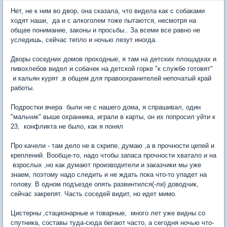
Нет, не к ним во двор, она сказала, что видела как с собаками
ходят наши, да и с алкоголем тоже пытаются, несмотря на
общее понимание, законы и просьбы.. За всеми все равно не
уследишь, сейчас тепло и ночью лезут иногда.
Дворы соседних домов проходные, я там на детских площадках и
пивохлебов видел и собачек на детской горке "к службе готовят"
и кальян курят ,в общем для правоохранителей непочатый край
работы.
Подростки вчера были не с нашего дома, я спрашивал, один
"мальчик" выше охранника, играли в карты, он их попросил уйти к
23, конфликта не было, как я понял
Про качели - там дело не в скрипе, думаю ,а в прочности цепей и
креплений. Вообще-то, надо чтобы запаса прочности хватало и на
взрослых ,но как думают производители и заказчики мы уже
знаем, поэтому надо следить и не ждать пока что-то упадет на
голову. В одном подъезде опять развинтился(-ли) доводчик,
сейчас закрепят. Часть соседей видит, но идет мимо.
Цистерны ,стационарные и товарные, много лет уже видны со
спутника, составы туда-сюда бегают часто, а сегодня ночью что-