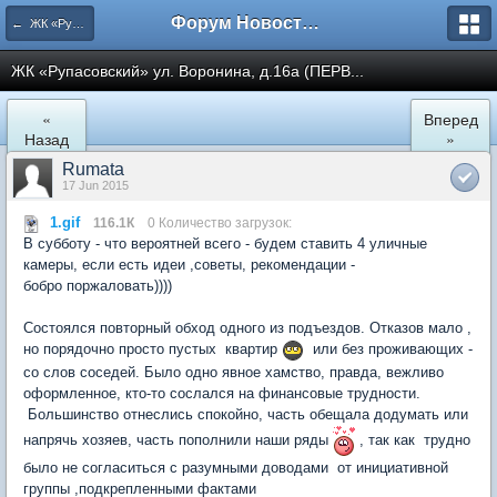
Форум Новостройки
← ЖК «Рупасовский»
ЖК «Рупасовский» ул. Воронина, д.16а (ПЕРВ...
«
Вперед
Назад
»
Rumata
17 Jun 2015
1.gif
116.1К
0 Количество загрузок:
В субботу - что вероятней всего - будем ставить 4 уличные
камеры, если есть идеи ,советы, рекомендации -
бобро поржаловать))))
Состоялся повторный обход одного из подъездов. Отказов мало ,
но порядочно просто пустых квартир
или без проживающих -
со слов соседей. Было одно явное хамство, правда, вежливо
оформленное, кто-то сослался на финансовые трудности.
Большинство отнеслись спокойно, часть обещала додумать или
напрячь хозяев, часть пополнили наши ряды
, так как трудно
было не согласиться с разумными доводами от инициативной
группы ,подкрепленными фактами