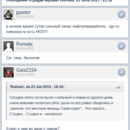
Сообщение отредактировал Rumata: 23 June 2015 - 21:18
jpastor
24 Jun 2015
в ночное время суток сильный запах нефтепереработки.. где-то
поблизости есть НПЗ??
Rumata
24 Jun 2015
См. тему Экология
Gala2154
24 Jun 2015
'Rumata', on 23 Jun 2015 - 18:16:
Сегодня опять гости были с собачкой и пивом из другого дома,
очень вежливо попросил уйти, ушли но все равно обиделись и
сказали, что местные жильцы "сами ходят"... Что сказать...
Стыдно... Стыдно и - нехорошо.
Ходят к ним во двор с пивом?