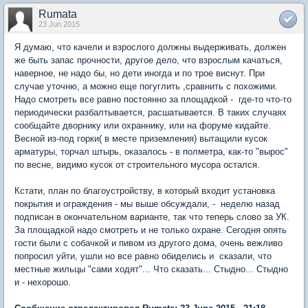
Rumata
23 Jun 2015
Я думаю, что качели и взрослого должны выдерживать, должен
же быть запас прочности, другое дело, что взрослым качаться,
наверное, не надо бы, но дети иногда и по трое виснут. При
случае уточню, а можно еще погуглить ,сравнить с похожими.
Надо смотреть все равно постоянно за площадкой - где-то что-то
периодически разбалтывается, расшатывается. В таких случаях
сообщайте дворнику или охраннику, или на форуме кидайте.
Весной из-под горки( в месте приземления) вытащили кусок
арматуры, торчал штырь, оказалось - в полметра, как-то "вырос"
по весне, видимо кусок от строительного мусора остался.
Кстати, план по благоустройству, в который входит установка
покрытия и ограждения - мы выше обсуждали, - неделю назад
подписан в окончательном варианте, так что теперь слово за УК.
За площадкой надо смотреть и не только охране. Сегодня опять
гости были с собачкой и пивом из другого дома, очень вежливо
попросил уйти, ушли но все равно обиделись и сказали, что
местные жильцы "сами ходят"... Что сказать... Стыдно... Стыдно
и - нехорошо.