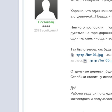
Хорошо, что один наш со
а с девочкой...Правда и 
Постоялец
Немного поспорили... Го
2379 сообщений
ругаться на горе-дорожни
один человек иногда и во
Так было вчера, как буде
тртр Лнт 01.jpg
359
тртр Лнт 05.
загрузок:
Отдельные деревья, будут
Столбики ставить у испо
Да!
Работы ведутся по следа
каквсегдаха и получилас