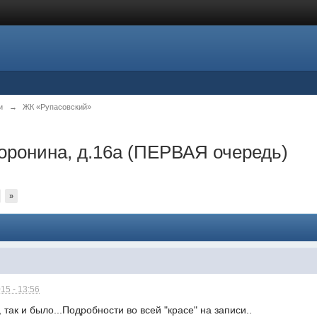
и
→
ЖК «Рупасовский»
оронина, д.16а (ПЕРВАЯ очередь)
»
15 - 13:56
 так и было...Подробности во всей "красе" на записи..