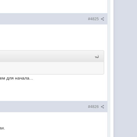
#4825
ем для начала...
#4826
ах.