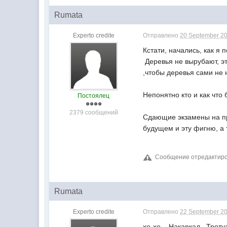
Rumata
Experto credite
Отправлено
20 September 20
Кстати, начались, как я
Деревья не вырубают, эт
,чтобы деревья сами не н
Непонятно кто и как что 
Постоялец
2379 сообщений
Сдающие экзамены на пра
будущем и эту фигню, а т
Сообщение отредактиров
Rumata
Experto credite
Отправлено
22 September 20
хе-хе... Накаркал...Троту