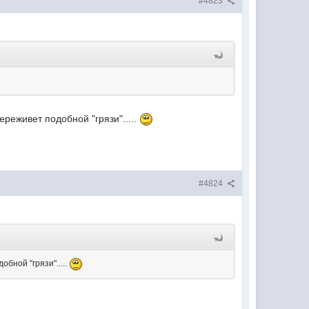
#4823
реживет подобной "грязи".....
#4824
бной "грязи".....