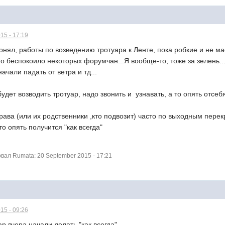
15 - 17:19
 понял, работы по возведению тротуара к Ленте, пока робкие и не м
о беспокоило некоторых форумчан...Я вообще-то, тоже за зелень...
ачали падать от ветра и тд...
будет возводить тротуар, надо звонить и узнавать, а то опять отсеб
ва (или их родственники ,кто подвозит) часто по выходным перек
о опять получится "как всегда"
ал Rumata: 20 September 2015 - 17:21
15 - 09:26
ар вчера начали делать "как всегда"...