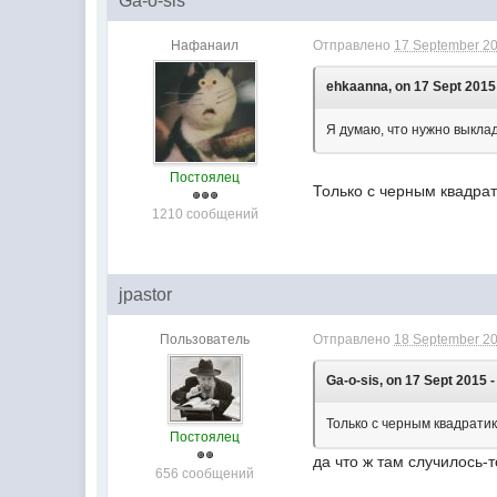
Ga-o-sis
Нафанаил
Отправлено
17 September 20
ehkaanna, on 17 Sept 2015 
Я думаю, что нужно выклад
Постоялец
Только с черным квадрат
1210 сообщений
jpastor
Пользователь
Отправлено
18 September 20
Ga-o-sis, on 17 Sept 2015 -
Только с черным квадрати
Постоялец
да что ж там случилось-т
656 сообщений