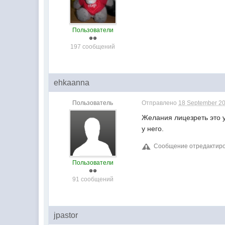
Пользователи
197 сообщений
ehkaanna
Пользователь
Отправлено
18 September 20
Желания лицезреть это у 
у него.
Сообщение отредактиров
Пользователи
91 сообщений
jpastor