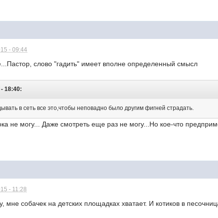
15 - 09:44
...Пастор, слово "гадить" имеет вполне определенный смысл
- 18:40:
ывать в сеть все это,чтобы неповадно было другим фигней страдать.
ка не могу... Даже смотреть еще раз не могу...Но кое-что предприм
15 - 11:28
у, мне собачек на детских площадках хватает. И котиков в песочниц