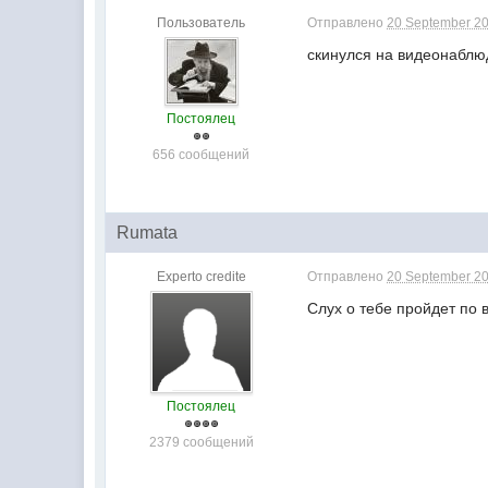
Пользователь
Отправлено
20 September 20
скинулся на видеонабл
Постоялец
656 сообщений
Rumata
Experto credite
Отправлено
20 September 20
Слух о тебе пройдет по 
Постоялец
2379 сообщений