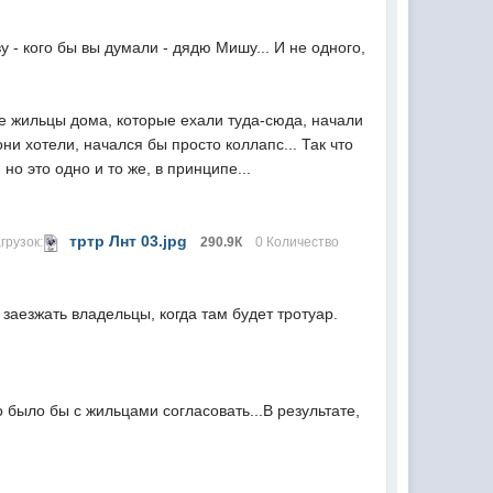
 - кого бы вы думали - дядю Мишу... И не одного,
ые жильцы дома, которые ехали туда-сюда, начали
они хотели, начался бы просто коллапс... Так что
но это одно и то же, в принципе...
тртр Лнт 03.jpg
грузок:
290.9К
0 Количество
 заезжать владельцы, когда там будет тротуар.
 было бы с жильцами согласовать...В результате,