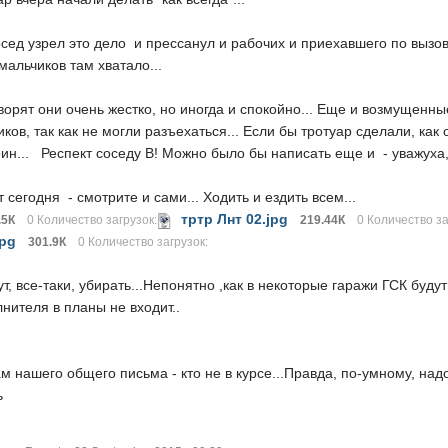
сед узрел это дело и прессанул и рабочих и приехавшего по вызову
мальчиков там хватало...
ворят они очень жестко, но иногда и спокойно... Еще и возмущенн
ков, так как не могли разъехаться... Если бы тротуар сделали, как 
ин... Респект соседу В! Можно было бы написать еще и - уважуха, 
т сегодня - смотрите и сами... Ходить и ездить всем...
тртр Лнт 02.jpg
.5К
0 Количество загрузок:
219.44К
0 Количество за
jpg
301.9К
0 Количество загрузок:
, все-таки, убирать...Непонятно ,как в некоторые гаражи ГСК будут
лнителя в планы не входит..
м нашего общего письма - кто не в курсе...Правда, по-умному, надо
ь