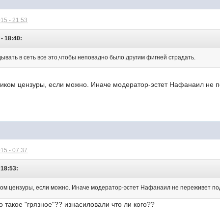
15 - 21:53
- 18:40:
ывать в сеть все это,чтобы неповадно было другим фигней страдать.
иком цензуры, если можно. Иначе модератор-эстет Нафанаил не пе
15 - 07:37
 18:53:
ком цензуры, если можно. Иначе модератор-эстет Нафанаил не переживет подо
о такое "грязное"?? изнасиловали что ли кого??