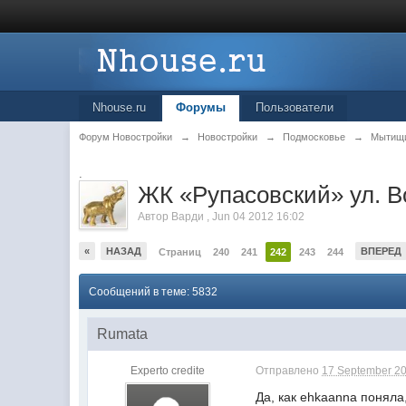
Nhouse.ru
Форумы
Пользователи
Форум Новостройки
→
Новостройки
→
Подмосковье
→
Мытищ
.
ЖК «Рупасовский» ул. В
Автор
Варди
,
Jun 04 2012 16:02
«
НАЗАД
ВПЕРЕД
Страниц
240
241
242
243
244
Сообщений в теме: 5832
Rumata
Experto credite
Отправлено
17 September 20
Да, как ehkaanna поняла,