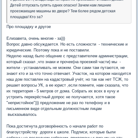
Детей отпускать гулять одних опасно! Зачем нам лишние
проезжающие машины во дворе? Тем более рядом детская
площадка! Кто за?
Про площадку и другое
Елизавета, очень многие - за)))
Вопрос давно обсуждается. Но есть сложности - технические и
юридические. Поэтому пока и не поставили.
Неделю назад было общение с представителем администрации,
который сказал ,что знаки и прочее(на проезжей части) мы -
жители - устанавливать не можем. Они сами там путаются, не
знают кто и за что точно отвечает. Участок, на котором находится
наш дом поставлен на кадастровый учёт, но так как нет ТСЖ, то
решает вопросы УК, а ее юрист ,если помните, нам сказала, что
их территория - 5 метров от дома. Собрать их всех в кучу и
устроить перекрёстный допрос не получается, хотя такое
"непристойное"))) предложение не раз по телефону и в
письменном виде отдельным должностным лицам
высказывалось
Пока достигнута договорённость о начале работ по
благоустройству дороги к школе. Подписи, которые были
собраны на последнем собрании, приложены к письму на эту