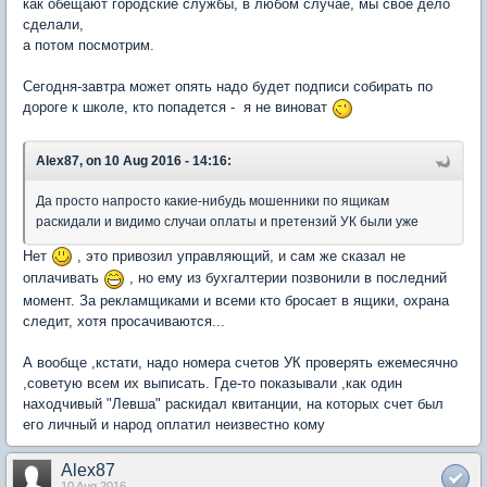
как обещают городские службы, в любом случае, мы свое дело
сделали,
а потом посмотрим.
Сегодня-завтра может опять надо будет подписи собирать по
дороге к школе, кто попадется - я не виноват
Alex87, on 10 Aug 2016 - 14:16:
Да просто напросто какие-нибудь мошенники по ящикам
раскидали и видимо случаи оплаты и претензий УК были уже
Нет
, это привозил управляющий, и сам же сказал не
оплачивать
, но ему из бухгалтерии позвонили в последний
момент. За рекламщиками и всеми кто бросает в ящики, охрана
следит, хотя просачиваются...
А вообще ,кстати, надо номера счетов УК проверять ежемесячно
,советую всем их выписать. Где-то показывали ,как один
находчивый "Левша" раскидал квитанции, на которых счет был
его личный и народ оплатил неизвестно кому
Alex87
10 Aug 2016