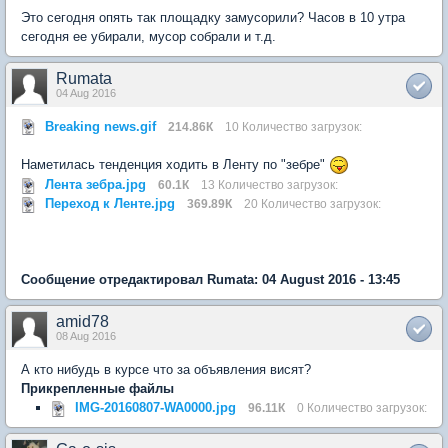
Это сегодня опять так площадку замусорили? Часов в 10 утра
сегодня ее убирали, мусор собрали и т.д.
Rumata
04 Aug 2016
Breaking news.gif
214.86К
10 Количество загрузок:
Наметилась тенденция ходить в Ленту по "зебре"
Лента зебра.jpg
60.1К
13 Количество загрузок:
Переход к Ленте.jpg
369.89К
20 Количество загрузок:
Сообщение отредактировал Rumata: 04 August 2016 - 13:45
amid78
08 Aug 2016
А кто нибудь в курсе что за объявления висят?
Прикрепленные файлы
IMG-20160807-WA0000.jpg
96.11К
0 Количество загрузок: