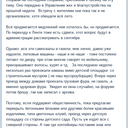
тему. Оно передано в Управление жкх и благоустройства на
прошлой неделе. Встречу с жителями они пока так и не
организовали, хотя обещали всё лето.
Всё продвигается медленней чем хотелось бы, но продвигается.
По переходу к Ленте тоже есть сдвиги, этот вопрос будут в
администрации рассматривать в сентябре.
Однако ,все эти самосвалы и газели, мне лично, давно уже
надоели, легковые машины - наши и не наши - тоже постоянно
летают по двору, при этом многие говорят по мобильному,
прихорашивают волосы, курят и тд. За последнюю неделю
несколько раз проезжали камазы мимо детской площадки со
строительным мусором ( не наш мусороуборщик). Вчера через
проезд между домами проехала грузовая фура, не газель ,а
именно здоровая фура. Увидел из окна случайно, на форуме
потом брошу ,так как записал с архива.
Поэтому, если поддержит общественность, пока предлагаю
перекрыть бетонными блоками или другими более красивыми
изделиями, типа цветочных клумб, проезд через детскую
площадку со стороны детского сада. Пусть уж ездят все с
северной стороны. А там где контейнеры поставим знак или