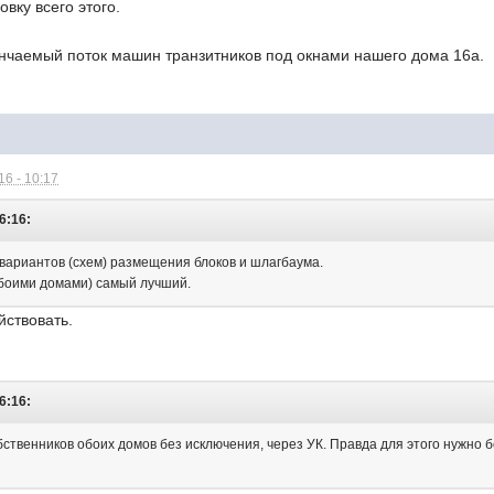
овку всего этого.
ончаемый поток машин транзитников под окнами нашего дома 16а.
6 - 10:17
6:16:
 вариантов (схем) размещения блоков и шлагбаума.
обоими домами) самый лучший.
йствовать.
6:16:
бственников обоих домов без исключения, через УК. Правда для этого нужно 