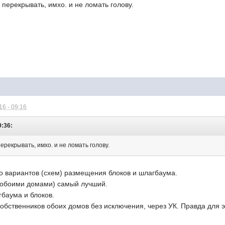
 перекрывать, имхо. и не ломать голову.
6 - 09:16
9:36:
ерекрывать, имхо. и не ломать голову.
ко вариантов (схем) размещения блоков и шлагбаума.
 обоими домами) самый лучший.
гбаума и блоков.
собственников обоих домов без исключения, через УК. Правда для 