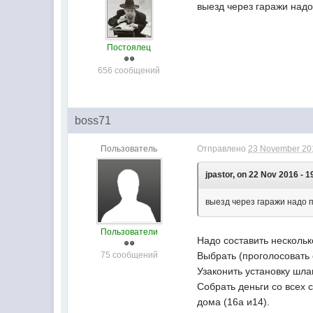
выезд через гаражи надо
Постоялец
656 сообщений
boss71
Пользователь
Отправлено
23 November 201
jpastor, on 22 Nov 2016 - 1
выезд через гаражи надо п
Пользователи
Надо составить несколь
75 сообщений
Выбрать (проголосовать
Узаконить установку шла
Собрать деньги со всех 
дома (16а и14).