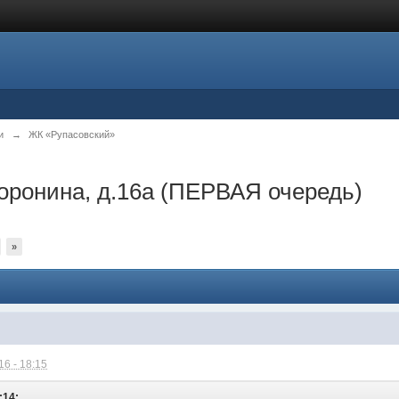
и
→
ЖК «Рупасовский»
оронина, д.16а (ПЕРВАЯ очередь)
»
6 - 18:15
:14: