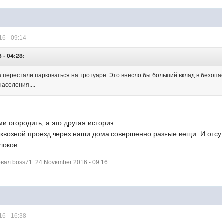
6 - 09:14
 - 04:28:
 перестали парковаться на тротуаре. Это внесло бы больший вклад в безопа
населения....
и огородить, а это другая история.
сквозной проезд через наши дома совершенно разные вещи. И отсут
локов.
ал boss71: 24 November 2016 - 09:16
6 - 16:38