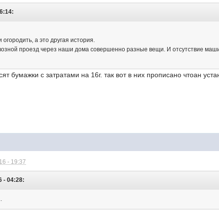
6:14:
огородить, а это другая история.
квозной проезд через наши дома совершенно разные вещи. И отсутствие машин
сят бумажки с затратами на 16г. так вот в них прописано чтоан ус
6 - 19:37
 - 04:28:
.