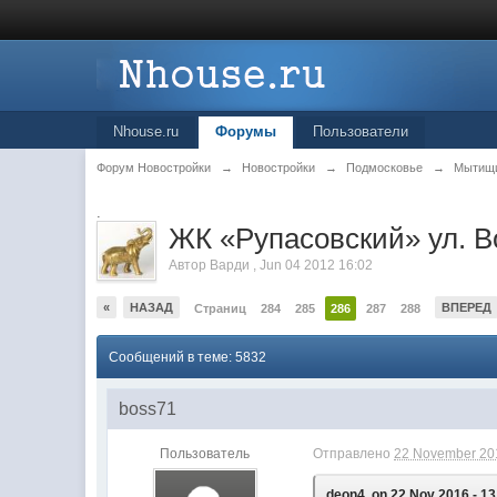
Nhouse.ru
Форумы
Пользователи
Форум Новостройки
→
Новостройки
→
Подмосковье
→
Мытищ
.
ЖК «Рупасовский» ул. В
Автор
Варди
,
Jun 04 2012 16:02
«
НАЗАД
ВПЕРЕД
Страниц
284
285
286
287
288
Сообщений в теме: 5832
boss71
Пользователь
Отправлено
22 November 201
deon4, on 22 Nov 2016 - 13