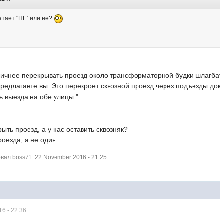
атает "НЕ" или не?
огичнее перекрывать проезд около трансформаторной будки шлагбау
 предлагаете вы. Это перекроет сквозной проезд через подъезды до
ь выезда на обе улицы."
ыть проезд, а у нас оставить сквозняк?
оезда, а не один.
ал boss71: 22 November 2016 - 21:25
6 - 22:36