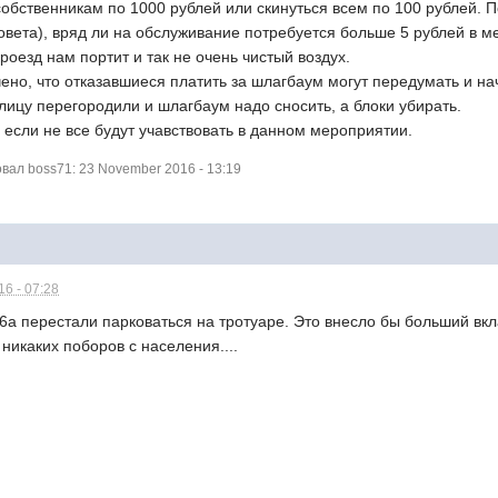
собственникам по 1000 рублей или скинуться всем по 100 рублей.
овета), вряд ли на обслуживание потребуется больше 5 рублей в
роезд нам портит и так не очень чистый воздух.
ено, что отказавшиеся платить за шлагбаум могут передумать и нач
ицу перегородили и шлагбаум надо сносить, а блоки убирать.
, если не все будут учавствовать в данном мероприятии.
ал boss71: 23 November 2016 - 13:19
6 - 07:28
а перестали парковаться на тротуаре. Это внесло бы больший вкл
 никаких поборов с населения....