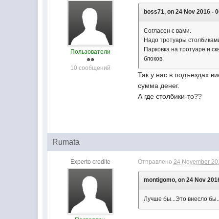
boss71, on 24 Nov 2016 - 0
Согласен с вами.
Надо тротуары столбиками 
Парковка на тротуаре и с
Пользователи
блоков.
10 сообщений
Так у нас в подъездах ви
сумма денег.
А где столбики-то??
Rumata
Experto credite
Отправлено
24 November 201
montigomo, on 24 Nov 2016
Лучше бы...Это внесло бы..