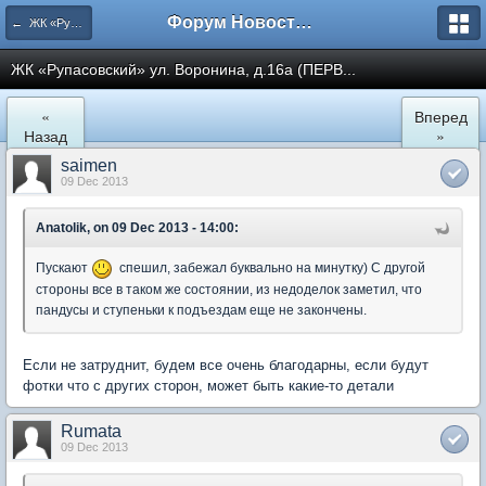
Форум Новостройки
← ЖК «Рупасовский»
ЖК «Рупасовский» ул. Воронина, д.16а (ПЕРВ...
«
Вперед
Назад
»
saimen
09 Dec 2013
Anatolik, on 09 Dec 2013 - 14:00:
Пускают
спешил, забежал буквально на минутку) С другой
стороны все в таком же состоянии, из недоделок заметил, что
пандусы и ступеньки к подъездам еще не закончены.
Если не затруднит, будем все очень благодарны, если будут
фотки что с других сторон, может быть какие-то детали
Rumata
09 Dec 2013