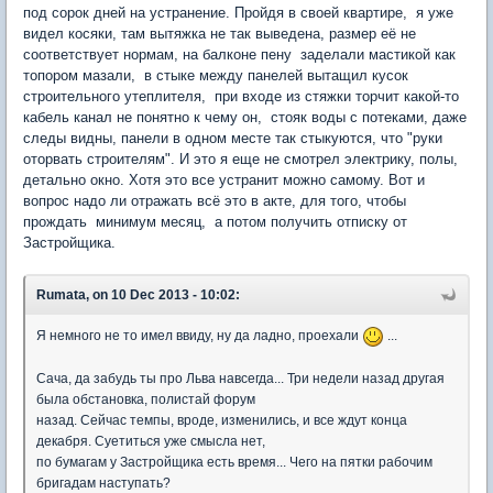
под сорок дней на устранение. Пройдя в своей квартире, я уже
видел косяки, там вытяжка не так выведена, размер её не
соответствует нормам, на балконе пену заделали мастикой как
топором мазали, в стыке между панелей вытащил кусок
строительного утеплителя, при входе из стяжки торчит какой-то
кабель канал не понятно к чему он, стояк воды с потеками, даже
следы видны, панели в одном месте так стыкуются, что "руки
оторвать строителям". И это я еще не смотрел электрику, полы,
детально окно. Хотя это все устранит можно самому. Вот и
вопрос надо ли отражать всё это в акте, для того, чтобы
прождать минимум месяц, а потом получить отписку от
Застройщика.
Rumata, on 10 Dec 2013 - 10:02:
Я немного не то имел ввиду, ну да ладно, проехали
...
Сача, да забудь ты про Льва навсегда... Три недели назад другая
была обстановка, полистай форум
назад. Сейчас темпы, вроде, изменились, и все ждут конца
декабря. Суетиться уже смысла нет,
по бумагам у Застройщика есть время... Чего на пятки рабочим
бригадам наступать?