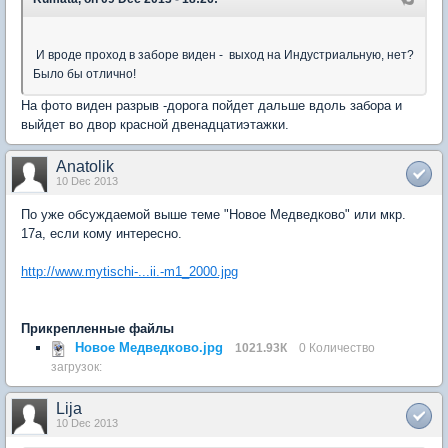
И вроде проход в заборе виден - выход на Индустриальную, нет?
Было бы отлично!
На фото виден разрыв -дорога пойдет дальше вдоль забора и
выйдет во двор красной двенадцатиэтажки.
Anatolik
10 Dec 2013
По уже обсуждаемой выше теме "Новое Медведково" или мкр.
17а, если кому интересно.
http://www.mytischi-...ii.-m1_2000.jpg
Прикрепленные файлы
Новое Медведково.jpg
1021.93К
0 Количество
загрузок:
Lija
10 Dec 2013