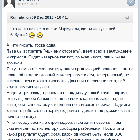
10 Dec 2013
Rumata, on 09 Dec 2013 - 16:41:
Что же ты не писал мне из Мариуполя, где ты жил у нашей
бабушки?
А, что писать, тоска одна.
Льва бы встретить "уши ему оторвать", ввел всех в заблуждение
и скрылся. Сидит наверное как кот, прижал хвост, лишь бы не
тронули.
Я тут немного с эксплуатирующей организацией общался, там на
прошлой неделе главный инженер поменялся, теперь новый, не
знаешь с кем и контактировать. Дом они не приняли пока, всё
ходят замечания дают.
Недели три назад прошелся по подъезду, такой хаус, квартиры
открыты, двери балконные не во всех квартирах закрыты, не
знаю, они там систему отопления не заморозят сейчас. Таджики
какие-то работают в квартирах, ремонт делают, по-русски сказать
ничего не могут.
А по поводу звонка в стройнадзор, я сегодня позвонил, там
сказали сейчас инспектору сообщим разберемся. Посмотрим
какой результат будет, хотя, какой он может быть, если ЗОС