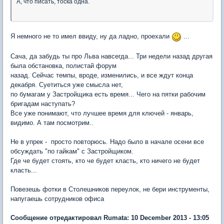
А, что писать, тоска одна.
Я немного не то имел ввиду, ну да ладно, проехали
...
Сача, да забудь ты про Льва навсегда... Три недели назад другая
была обстановка, полистай форум
назад. Сейчас темпы, вроде, изменились, и все ждут конца
декабря. Суетиться уже смысла нет,
по бумагам у Застройщика есть время... Чего на пятки рабочим
бригадам наступать?
Все уже понимают, что лучшее время для ключей - январь,
видимо. А там посмотрим..
Не в упрек - просто повторюсь. Надо было в начале осени все
обсуждать "по гайкам" с Застройщиком.
Где че будет стоять, кто че будет класть, кто ничего не будет
класть...
Повезешь фотки в Столешников переулок, не бери инструменты,
напугаешь сотрудников офиса
Сообщение отредактировал Rumata: 10 December 2013 - 13:05