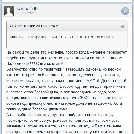
sacha100
10 Dec 2013
zlev, on 10 Dec 2013 - 09:41:
Как отправите фотографии, отпишитесь что вам там сказали
На самом то деле это желание, просто когда желание перерастет
в действие, будет мне кажется очень плохая ситуация в целом.
Надо ли оно??? Сами скажите!
Благоустройство по территории завершать однозначно весной,
укатают второй слой асфальта, посадят деревья, кустарники,
чернозем посыпят, травку посеят,поставят МАФЫ. Денег первый
год точно не заплатит никто. Второй год там пойдут гарантийные
обязательства Застройщика, а вот последующие года, уже
увидим наверное в квиточках за услуги ЖКХ. Только вот такая
основа под проезжую часть наверное долго не выдержит. Хотя
таких чудных Застройщиков куча.
А по приёмке квартир, дадут акт, пойдете в свою квартиру,
посмотрите, если всё устраивает то подписывайте, если есть
замечания, отразите в акте, напишите бумагу, и Вам в течение
определенного времени устранят их, но срок у них там чуть ли не