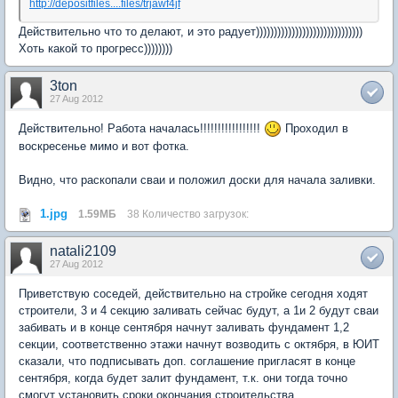
http://depositfiles....files/trjawf4jf
Действительно что то делают, и это радует))))))))))))))))))))))))))))))
Хоть какой то прогресс))))))))
3ton
27 Aug 2012
Действительно! Работа началась!!!!!!!!!!!!!!!!!
Проходил в
воскресенье мимо и вот фотка.
Видно, что раскопали сваи и положил доски для начала заливки.
1.jpg
1.59МБ
38 Количество загрузок:
natali2109
27 Aug 2012
Приветствую соседей, действительно на стройке сегодня ходят
строители, 3 и 4 секцию заливать сейчас будут, а 1и 2 будут сваи
забивать и в конце сентября начнут заливать фундамент 1,2
секции, соответственно этажи начнут возводить с октября, в ЮИТ
сказали, что подписывать доп. соглашение пригласят в конце
сентября, когда будет залит фундамент, т.к. они тогда точно
смогут установить сроки окончания строительства.