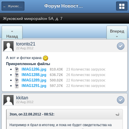
Форум Новостройки
← Жуковский
Жуковский микрорайон 5А, д. 7
«
Вперед
Назад
»
toronto21
22 Aug 2012
А вот и фотки крана
Прикрепленные файлы
IMAG1286.jpg
810.43К
23 Количество загрузок:
IMAG1288.jpg
636.72К
26 Количество загрузок:
IMAG1289.jpg
500.02К
22 Количество загрузок:
IMAG1291.jpg
597.37К
22 Количество загрузок:
kkitan
22 Aug 2012
3ton, on 22.08.2012 - 08:52:
Например я брал в ипотеку, и пока не будет свидетельства на