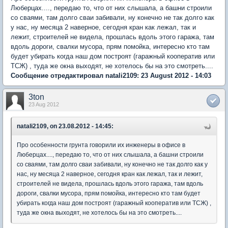
Люберцах...., передаю то, что от них слышала, а башни строили
со сваями, там долго сваи забивали, ну конечно не так долго как
у нас, ну месяца 2 наверное, сегодня кран как лежал, так и
лежит, строителей не видела, прошлась вдоль этого гаража, там
вдоль дороги, свалки мусора, прям помойка, интересно кто там
будет убирать когда наш дом построят (гаражный кооператив или
ТСЖ) , туда же окна выходят, не хотелось бы на это смотреть....
Сообщение отредактировал natali2109: 23 August 2012 - 14:03
3ton
23 Aug 2012
natali2109, on 23.08.2012 - 14:45:
Про особенности грунта говорили их инженеры в офисе в
Люберцах...., передаю то, что от них слышала, а башни строили
со сваями, там долго сваи забивали, ну конечно не так долго как у
нас, ну месяца 2 наверное, сегодня кран как лежал, так и лежит,
строителей не видела, прошлась вдоль этого гаража, там вдоль
дороги, свалки мусора, прям помойка, интересно кто там будет
убирать когда наш дом построят (гаражный кооператив или ТСЖ) ,
туда же окна выходят, не хотелось бы на это смотреть....