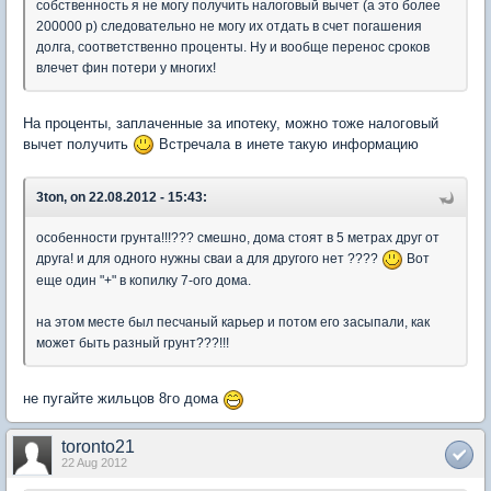
собственность я не могу получить налоговый вычет (а это более
200000 р) следовательно не могу их отдать в счет погашения
долга, соответственно проценты. Ну и вообще перенос сроков
влечет фин потери у многих!
На проценты, заплаченные за ипотеку, можно тоже налоговый
вычет получить
Встречала в инете такую информацию
3ton, on 22.08.2012 - 15:43:
особенности грунта!!!??? смешно, дома стоят в 5 метрах друг от
друга! и для одного нужны сваи а для другого нет ????
Вот
еще один "+" в копилку 7-ого дома.
на этом месте был песчаный карьер и потом его засыпали, как
может быть разный грунт???!!!
не пугайте жильцов 8го дома
toronto21
22 Aug 2012