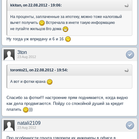
kkitan, on 22.08.2012 - 19:06:
На проценты, заплаченные за ипотеку, можно тоже налоговый
вычет получить
Встречала в инете такую информацию
не пугайте жильцов 8го дома
Ну тогда уж впридачу и 6 и 16
3ton
23 Aug 2012
toronto21, on 22.08.2012 - 19:54:
А вот и фотки крана
Спасибо за фотки!!! настроение прям поднимается, когда видно
как дела продвигаются. Пойду со спокойной душей за кредит
платить
)))
natali2109
23 Aug 2012
Про особенности грунта говорили их инженеры в офисе в