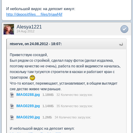
И небольшой видос на депозит кинул:
http://depositfiles....files/trjawf4jf
Alesya1221
24 Aug 2012
ntserve, on 24.08.2012 - 18:07:
Приветствую соседей,
Был рядом со стройкой, сделал пару фоток (делал издалека,
поэтому качество не очень), работа по всей видимости началась,
поскольку там тусуются строители в касках и работают кран с
трактором.
Что-то копают, перемещают, устанавливают, в общем выглядит
сие дество живее чем раньше.
IMAG0288.jpg
1.18МБ
32 Количество загрузок:
IMAG0289.jpg
1.14МБ
35 Количество загрузок:
IMAG0290.jpg
1.2МБ
34 Количество загрузок:
И небольшой видос на депозит кинул: