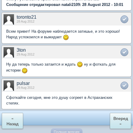
Сообщение отредактировал natali2109: 28 August 2012 - 10:01
toronto21
28 Aug 2012
Всем привет! На форуме наблюдается затишье, и это хорошо!
Народ успокоился и выжидает
3ton
29 Aug 2012
Ну да теперь только затаится и ждать
ну и фоткать для
истории
pulsar
29 Aug 2012
Сфоткайте сегодня, мне это душу согреет в Астраханских
степях.
«
Вперед
Назад
»
Полная версия