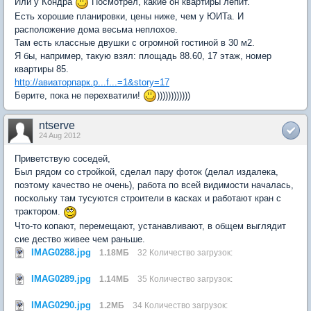
Или у Кондра
Посмотрел, какие он квартиры лепит.
Есть хорошие планировки, цены ниже, чем у ЮИТа. И
расположение дома весьма неплохое.
Там есть классные двушки с огромной гостиной в 30 м2.
Я бы, например, такую взял: площадь 88.60, 17 этаж, номер
квартиры 85.
http://авиаторпарк.р...f...=1&story=17
Берите, пока не перехватили!
))))))))))))
ntserve
24 Aug 2012
Приветствую соседей,
Был рядом со стройкой, сделал пару фоток (делал издалека,
поэтому качество не очень), работа по всей видимости началась,
поскольку там тусуются строители в касках и работают кран с
трактором.
Что-то копают, перемещают, устанавливают, в общем выглядит
сие дество живее чем раньше.
IMAG0288.jpg
1.18МБ
32 Количество загрузок:
IMAG0289.jpg
1.14МБ
35 Количество загрузок:
IMAG0290.jpg
1.2МБ
34 Количество загрузок: