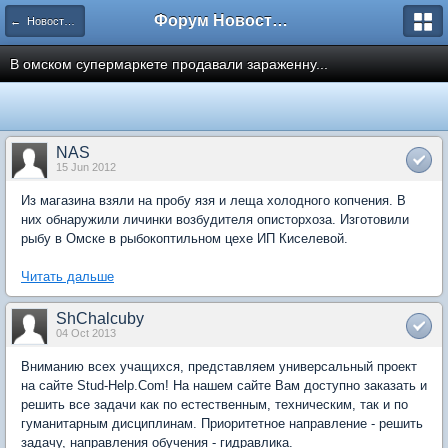
Форум Новостройки
← Новости рынка недвижимости
В омском супермаркете продавали зараженну...
NAS
15 Jun 2012
Из магазина взяли на пробу язя и леща холодного копчения. В
них обнаружили личинки возбудителя описторхоза. Изготовили
рыбу в Омске в рыбокоптильном цехе ИП Киселевой.
Читать дальше
ShChalcuby
04 Oct 2013
Вниманию всех учащихся, представляем универсальный проект
на сайте Stud-Help.Com! На нашем сайте Вам доступно заказать и
решить все задачи как по естественным, техническим, так и по
гуманитарным дисциплинам. Приоритетное направление - решить
задачу, направления обучения - гидравлика.