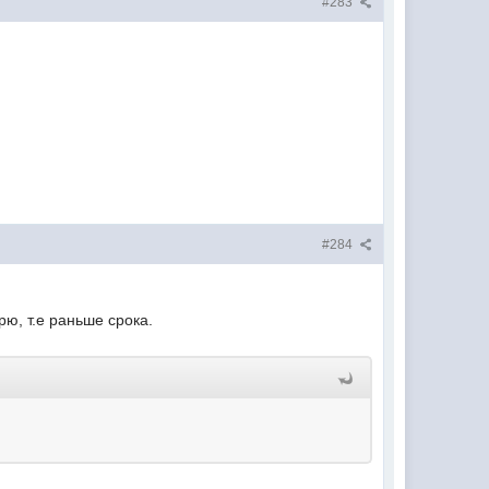
#283
#284
ю, т.е раньше срока.