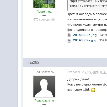
ЗДРАВТСВУЙТЕ. НУ ЧТО??
когда ГК и ключики?? Ник
Постоялец
Третья очередь в процес
и коммуникации еще пре
675 сообщений
что происходит внутри д
фото сделаны в прошед
20140802b.jpg
249.
20140802a.jpg
352.
inna282
Пользователь
Отправлено
22 August 2014 -
Добрый день!
Кому нетрудно можно фо
корпусом 10б.
Пользователи