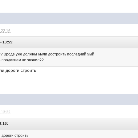
 22:16
- 13:55:
 Вроде уже должны были достроить последний 9ый
то продавцам не звонил??
ли дороги строить
 13:22
9:16:
и дороги строить