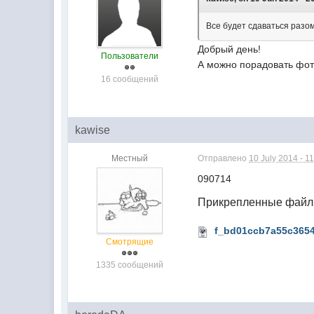
Все будет сдаваться разо
Добрый день!
Пользователи
А можно порадовать фот
16 сообщений
kawise
Местный
Отправлено
10 July 2014 - 1
090714
Прикрепленные фай
f_bd01ccb7a55c3654
Смотрящие
1335 сообщений