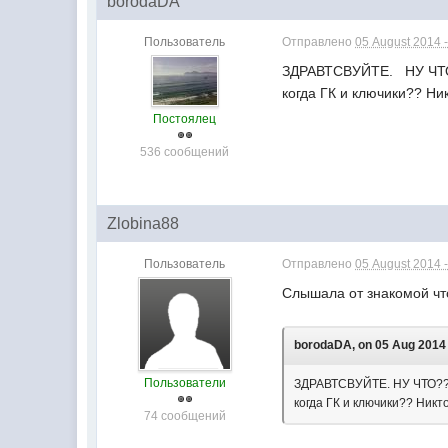
borodaDA
Пользователь
Отправлено
05 August 2014 -
ЗДРАВТСВУЙТЕ. НУ ЧТО
когда ГК и ключики?? Ни
Постоялец
536 сообщений
Zlobina88
Пользователь
Отправлено
05 August 2014 -
Слышала от знакомой что
borodaDA, on 05 Aug 2014 
Пользователи
ЗДРАВТСВУЙТЕ. НУ ЧТО???
когда ГК и ключики?? Ник
74 сообщений