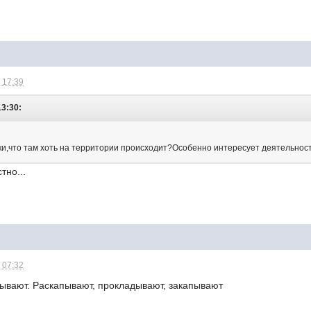
 17:39
13:30:
и,что там хоть на территории происходит?Особенно интересует деятельность
тно...
 07:32
ывают. Раскапывают, прокладывают, закапывают