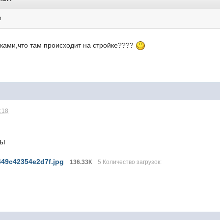
м
ками,что там происходит на стройке????
1:18
лы
49c42354e2d7f.jpg
136.33К
5 Количество загрузок: