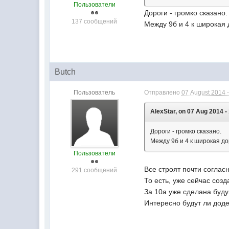
Пользователи
Дороги - громко сказано.
137 сообщений
Между 9б и 4 к широкая 
Butch
Пользователь
Отправлено
07 August 2014 -
AlexStar, on 07 Aug 2014 -
Дороги - громко сказано.
Между 9б и 4 к широкая до
Пользователи
Все строят почти соглас
291 сообщений
То есть, уже сейчас со
За 10а уже сделана буду
Интересно будут ли доде