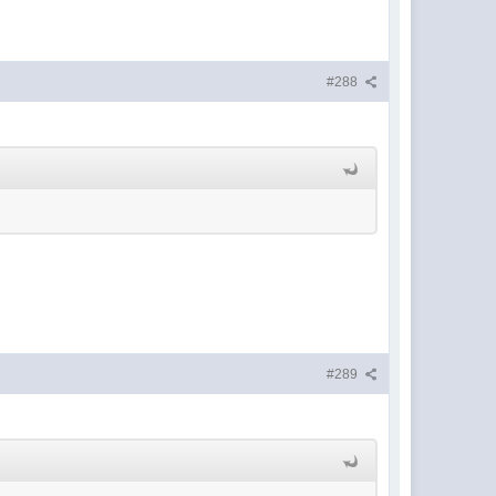
#288
#289