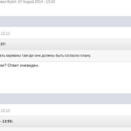
л Butch: 07 August 2014 - 13:43
 15:13
:37:
ать карманы там где они должны быть согласно плану.
ом? Ответ очевиден.
 19:10
- 13:55: