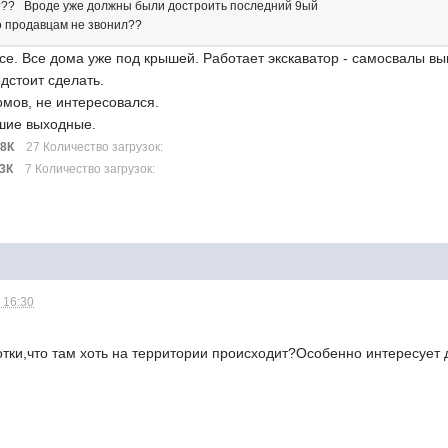
? Вроде уже должны были достроить последний 9ый
то продавцам не звонил??
се. Все дома уже под крышей. Работает экскаватор - самосвалы вы
дстоит сделать.
омов, не интересовался.
шие выходные.
98К
27 Количество загрузок:
83К
7 Количество загрузок:
 16:30
тки,что там хоть на территории происходит?Особенно интересует д