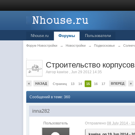
Nhouse.ru
Форумы
Пользователи
Форум Новостройки
→
Новостройки
→
Подмосковье
→
Солнеч
.
Cтроительство корпусов
Автор
kawise
,
Jun 29 2012 14:35
«
НАЗАД
ВПЕРЕД
»
Страниц
13
14
15
16
17
Сообщений в теме: 360
inna282
Пользователь
Отправлено
08 July 2014 - 1
kawise, on 19 Jun 2014 - 2