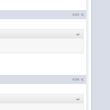
#285
#286