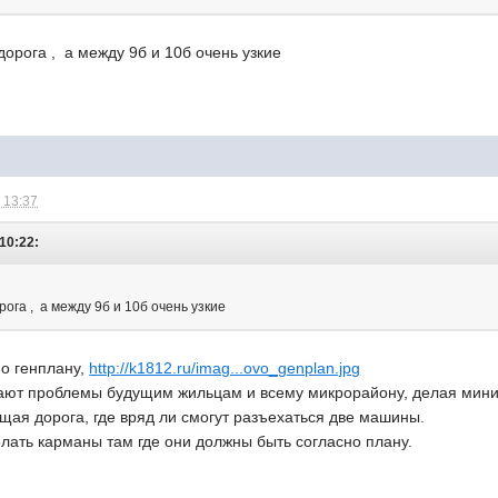
дорога , а между 9б и 10б очень узкие
 13:37
 10:22:
рога , а между 9б и 10б очень узкие
но генплану,
http://k1812.ru/imag...ovo_genplan.jpg
здают проблемы будущим жильцам и всему микрорайону, делая мини
щая дорога, где вряд ли смогут разъехаться две машины.
лать карманы там где они должны быть согласно плану.