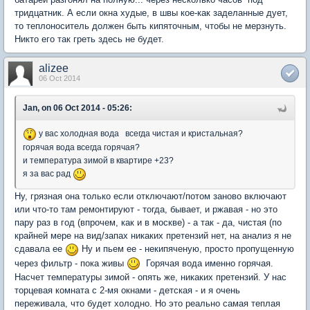
тридцатник. А если окна худые, в швы кое-как заделанные дует,
то теплоноситель должен быть кипяточным, чтобы не мерзнуть.
Никто его так греть здесь не будет.
alizee
06 Oct 2014
Jan, on 06 Oct 2014 - 05:26:
у вас холодная вода всегда чистая и кристальная?
горячая вода всегда горячая?
и температура зимой в квартире +23?
я за вас рад
Ну, грязная она только если отключают/потом заново включают
или что-то там ремонтируют - тогда, бывает, и ржавая - но это
пару раз в год (впрочем, как и в москве) - а так - да, чистая (по
крайней мере на вид/запах никаких претензий нет, на анализ я не
сдавала ее
Ну и пьем ее - некипяченую, просто пропущенную
через фильтр - пока живы
Горячая вода именно горячая.
Насчет температуры зимой - опять же, никаких претензий. У нас
торцевая комната с 2-мя окнами - детская - и я очень
переживала, что будет холодно. Но это реально самая теплая