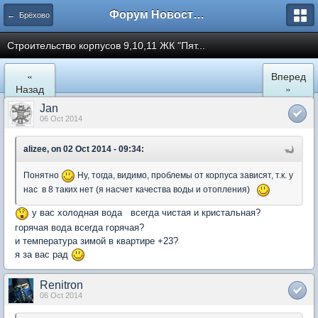
Форум Новостройки
← Брёхово
Cтроительство корпусов 9,10,11 ЖК "Пят...
«
Вперед
Назад
»
Jan
06 Oct 2014
alizee, on 02 Oct 2014 - 09:34:
Понятно
Ну, тогда, видимо, проблемы от корпуса зависят, т.к. у
нас в 8 таких нет (я насчет качества воды и отопления)
у вас холодная вода всегда чистая и кристальная?
горячая вода всегда горячая?
и температура зимой в квартире +23?
я за вас рад
Renitron
06 Oct 2014