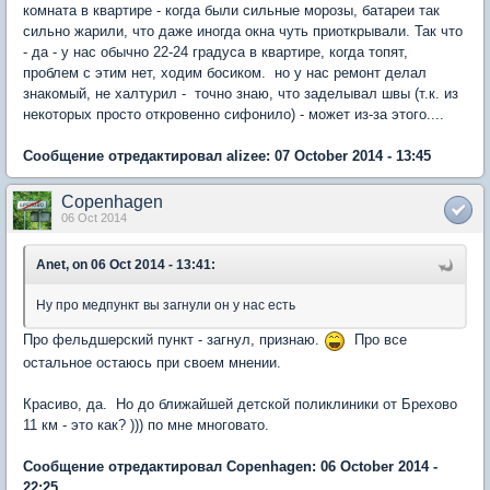
комната в квартире - когда были сильные морозы, батареи так
сильно жарили, что даже иногда окна чуть приоткрывали. Так что
- да - у нас обычно 22-24 градуса в квартире, когда топят,
проблем с этим нет, ходим босиком. но у нас ремонт делал
знакомый, не халтурил - точно знаю, что заделывал швы (т.к. из
некоторых просто откровенно сифонило) - может из-за этого....
Сообщение отредактировал alizee: 07 October 2014 - 13:45
Copenhagen
06 Oct 2014
Anet, on 06 Oct 2014 - 13:41:
Ну про медпункт вы загнули он у нас есть
Про фельдшерский пункт - загнул, признаю.
Про все
остальное остаюсь при своем мнении.
Красиво, да. Но до ближайшей детской поликлиники от Брехово
11 км - это как? ))) по мне многовато.
Сообщение отредактировал Copenhagen: 06 October 2014 -
22:25