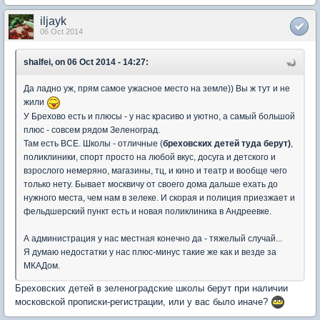
iljayk
06 Oct 2014
shalfei, on 06 Oct 2014 - 14:27:
Да ладно уж, прям самое ужасное место на земле)) Вы ж тут и не
жили
У Брехово есть и плюсы - у нас красиво и уютно, а самый большой
плюс - совсем рядом Зеленоград.
Там есть ВСЕ. Школы - отличные (
бреховских детей туда берут)
,
поликлиники, спорт просто на любой вкус, досуга и детского и
взрослого немеряно, магазины, тц, и кино и театр и вообще чего
только нету. Бывает москвичу от своего дома дальше ехать до
нужного места, чем нам в зелеке. И скорая и полиция приезжает и
фельдшерский пункт есть и новая поликлиника в Андреевке.
А администрация у нас местная конечно да - тяжелый случай...
Я думаю недостатки у нас плюс-минус такие же как и везде за
МКАДом.
Бреховских детей в зеленоградские школы берут при наличии
московской прописки-регистрации, или у вас было иначе?