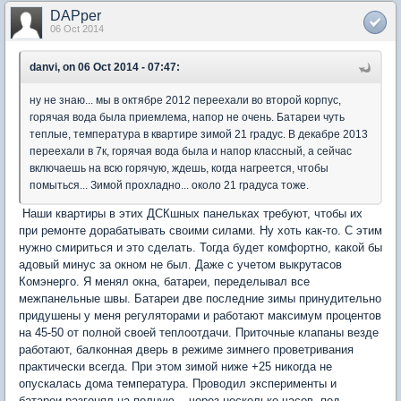
DAPper
06 Oct 2014
danvi, on 06 Oct 2014 - 07:47:
ну не знаю... мы в октябре 2012 переехали во второй корпус,
горячая вода была приемлема, напор не очень. Батареи чуть
теплые, температура в квартире зимой 21 градус. В декабре 2013
переехали в 7к, горячая вода была и напор классный, а сейчас
включаешь на всю горячую, ждешь, когда нагреется, чтобы
помыться... Зимой прохладно... около 21 градуса тоже.
Наши квартиры в этих ДСКшных панельках требуют, чтобы их
при ремонте дорабатывать своими силами. Ну хоть как-то. С этим
нужно смириться и это сделать. Тогда будет комфортно, какой бы
адовый минус за окном не был. Даже с учетом выкрутасов
Комэнерго. Я менял окна, батареи, переделывал все
межпанельные швы. Батареи две последние зимы принудительно
придушены у меня регуляторами и работают максимум процентов
на 45-50 от полной своей теплоотдачи. Приточные клапаны везде
работают, балконная дверь в режиме зимнего проветривания
практически всегда. При этом зимой ниже +25 никогда не
опускалась дома температура. Проводил эксперименты и
батареи разгонял на полную... через несколько часов под