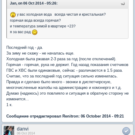
Jan, on 06 Oct 2014 - 05:26:
у вас холодная вода всегда чистая и кристальная?
горячая вода всегда горячая?
и температура зимой в квартире +23?
я за вас рад
Последний год - да.
За зиму не скажу - не началась еще.
Холодная была ржавая 2-3 раза за год (после отключений).
Горячая - горячая, рука не держит. Год назад показания счетчиков
ГВС и ХВС были одинаковые, сейчас - различаются в 1.5 раза.
Считаю, что за последний год ситуация сильно изменилась.
Правда и сделано было много - звонки в диспетчерскую,
многочисленные жалобы на администрацию и комэнерго и т.д.
Думаю (надеюсь) это повлияло и ситуация в обратную сторону не
изменится...
1 к.
Сообщение отредактировал Renitron: 06 October 2014 - 09:21
danvi
06 Oct 2014