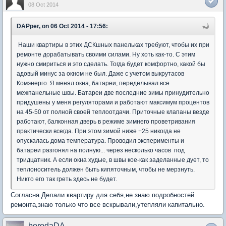
08 Oct 2014
DAPper, on 06 Oct 2014 - 17:56:
Наши квартиры в этих ДСКшных панельках требуют, чтобы их при
ремонте дорабатывать своими силами. Ну хоть как-то. С этим
нужно смириться и это сделать. Тогда будет комфортно, какой бы
адовый минус за окном не был. Даже с учетом выкрутасов
Комэнерго. Я менял окна, батареи, переделывал все
межпанельные швы. Батареи две последние зимы принудительно
придушены у меня регуляторами и работают максимум процентов
на 45-50 от полной своей теплоотдачи. Приточные клапаны везде
работают, балконная дверь в режиме зимнего проветривания
практически всегда. При этом зимой ниже +25 никогда не
опускалась дома температура. Проводил эксперименты и
батареи разгонял на полную... через несколько часов под
тридцатник. А если окна худые, в швы кое-как заделанные дует, то
теплоноситель должен быть кипяточным, чтобы не мерзнуть.
Никто его так греть здесь не будет.
Согласна.Делали квартиру для себя,не знаю подробностей
ремонта,знаю только что все вскрывали,утепляли капитально.
borodaDA