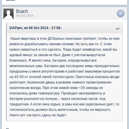
Butch
06 Oct 2014
DAPper, on 06 Oct 2014 - 17:56:
Наши квартиры в этих ДСКшных панельках требуют, чтобы их при
ремонте дорабатывать своими силами. Ну хоть как-то. С этим
нужно смириться и это сделать. Тогда будет комфортно, какой бы
адовый минус за окном не был. Даже с учетом выкрутасов
Комэнерго. Я менял окна, батареи, переделывал все
межпанельные швы. Батареи две последние зимы принудительно
придушены у меня регуляторами и работают максимум процентов
на 45-50 от полной своей теплоотдачи. Приточные клапаны везде
работают, балконная дверь в режиме зимнего проветривания
практически всегда. При этом зимой ниже +25 никогда не
опускалась дома температура. Проводил эксперименты и
батареи разгонял на полную... через несколько часов под
тридцатник. А если окна худые, в швы кое-как заделанные дует, то
теплоноситель должен быть кипяточным, чтобы не мерзнуть.
Никто его так греть здесь не будет.