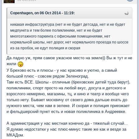
Copenhagen, on 06 Oct 2014 - 11:19:
никакая инфраструктура (нет и не будет детсада, нет и не будет
медпункта и тем более поликлиники, нет и не будет
многоэтажного паркинга с офисными помещениями, нет
нормальной школы, нет дорог, нет нормального проезда по шоссе
из-за пробок, не едут полиция и скорая
Да ладно уж, прям самое ужасное место на земле)) Вы ж тут и не
жили
У Брехово есть и плюсы - у нас красиво и уютно, а самый
большой плюс - совсем рядом Зеленоград.
Там есть ВСЕ. Школы - отличные (бреховских детей туда берут),
поликлиники, спорт просто на любой вкус, досуга и детского и
взрослого немеряно, магазины, тц, и кино и театр и вообще чего
только нету. Бывает москвичу от своего дома дальше ехать до
нужного места, чем нам в зелеке. И скорая и полиция приезжает
и фельдшерский пункт есть и новая поликлиника в Андреевке.
А администрация у нас местная конечно да - тяжелый случай...
Я думаю недостатки у нас плюс-минус такие же как и везде за
МКАДом.