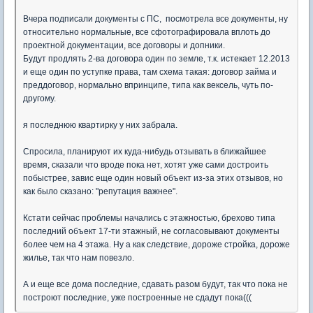
Вчера подписали документы с ПС, посмотрела все документы, ну
относительно нормальные, все сфотографировала вплоть до
проектной документации, все договоры и допники.
Будут продлять 2-ва договора один по земле, т.к. истекает 12.2013
и еще один по уступке права, там схема такая: договор займа и
преддоговор, нормально впринципе, типа как вексель, чуть по-
другому.
я последнюю квартирку у них забрала.
Спросила, планируют их куда-нибудь отзывать в ближайшее
время, сказали что вроде пока нет, хотят уже сами достроить
побыстрее, завис еще один новый объект из-за этих отзывов, но
как было сказано: "репутация важнее".
Кстати сейчас проблемы начались с этажностью, брехово типа
последний объект 17-ти этажный, не согласовывают документы
более чем на 4 этажа. Ну а как следствие, дороже стройка, дороже
жилье, так что нам повезло.
А и еще все дома последние, сдавать разом будут, так что пока не
построют последние, уже построенные не сдадут пока(((