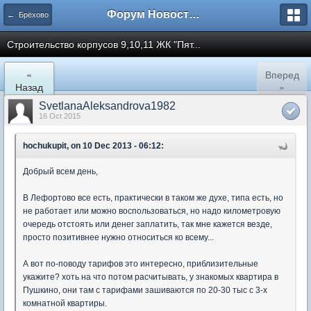
Форум Новостройки
← Брёхово
Cтроительство корпусов 9,10,11 ЖК "Пят...
«
Вперед
Назад
»
SvetlanaAleksandrova1982
16 Oct 2015
hochukupit, on 10 Dec 2013 - 06:12:
Добрый всем день,
В Лефортово все есть, практически в таком же духе, типа есть, но
не работает или можно воспользоваться, но надо километровую
очередь отстоять или денег заплатить, так мне кажется везде,
просто позитивнее нужно относиться ко всему...
А вот по-поводу тарифов это интересно, приблизительные
укажите? хоть на что потом расчитывать, у знакомых квартира в
Пушкино, они там с тарифами зашиваются по 20-30 тыс с 3-х
комнатной квартиры.