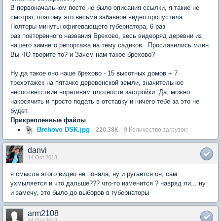
В первоначальном посте не было описания ссылки, я такие не
смотрю, поэтому это весьма забавное видео пропустила.
Полторы минуты офигевающего губернатора, 6 раз
раз повторенного названия Брехово, весь видеоряд деревни из
нашего зимнего репортажа на тему садиков.. Прославились млин.
Вы ЧО творите то? и Зачем нам такое брехово?
Ну да такое оно наше брехово - 15 высотных домов + 7
трехэтажек на пятачке деревенской земли, значительное
несоответствие норативам плотности застройки. Да, можно
накосячить и просто подать в отставку и ничего тебе за это не
будет.
Прикрепленные файлы
Brehovo DSK.jpg
220.38К
9 Количество загрузок:
danvi
14 Oct 2013
я смысла этого видео не поняла, ну и ругается он, сам
ухмыляется и что дальше??? что-то изменится ? навряд ли... ну
и замечу, это было до выборов в губернаторы
arm2108
14 Oct 2013