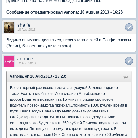
рублей,а не 250.На этом моя поездка закончилась.
Сообщение отредактировал vanona: 10 August 2013 - 16:23
shalfei
10 Aug 2013
Видимо ошиблась диспетчер, перепутала с окей в Панфиловском
(Зелик), бывает, не судите строго)
Jennifer
12 Aug 2013
vanona, on 10 Aug 2013 - 13:23:
Вчера первый раз воспользовалась услугой Зеленоградского
такси.Ехать надо было в Москву,район Алтуфьевского
шоссе.Водитель позвонил за 15 минут+пришла смс,потом
водитель позвонил,когда приехал.Стоимость 1000 рублей,время в
пути 1 час.Сегодня мне надо было доехать до магазина
Окей,который находится на Пятницком шоссе.Девушка мне
сказала,что это будет стоить 250 рублей.Приехал водитель и при
выезде на Пятницу он почему то спросил меня,куда ехать.Я
ответила,что в магазин Окей.Он сказал,что это стоит 700 рублей,а