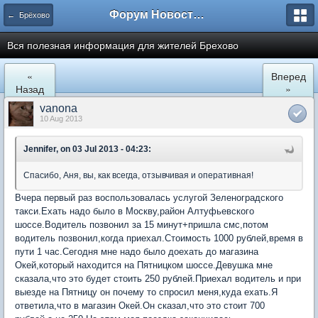
Форум Новостройки
← Брёхово
Вся полезная информация для жителей Брехово
«
Вперед
Назад
»
vanona
10 Aug 2013
Jennifer, on 03 Jul 2013 - 04:23:
Спасибо, Аня, вы, как всегда, отзывчивая и оперативная!
Вчера первый раз воспользовалась услугой Зеленоградского
такси.Ехать надо было в Москву,район Алтуфьевского
шоссе.Водитель позвонил за 15 минут+пришла смс,потом
водитель позвонил,когда приехал.Стоимость 1000 рублей,время в
пути 1 час.Сегодня мне надо было доехать до магазина
Окей,который находится на Пятницком шоссе.Девушка мне
сказала,что это будет стоить 250 рублей.Приехал водитель и при
выезде на Пятницу он почему то спросил меня,куда ехать.Я
ответила,что в магазин Окей.Он сказал,что это стоит 700