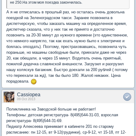
не 250.На этом моя поездка закончилась.
А я не отписалась в прошлый раз, но осталась очень довольна
поездкой на Зеленоградском такси. Заранее позвонила в
диспетчерскую, чтобы заказать машину на определенное время,
диспетчер сказала, что у них так не принято и достаточно
позвонить за 20-30 минут до нужного времени (это единственное,
что немного напрягло, так как ехать нужно было к электричке и
боялась опоздать). Поэтому, престраховавшись, позвонила чуть
пораньше, но машины свободные были, приехали даже не через
20, как обещали, а через 15 минут. Водитель очень приятный,
пожилой дядечка славянской внешности. Загрузил и разгрузил
нашу коляскув багажник. Быстро доехали за 200 рублей ( потому
что переехали за жд), так бы было 180. Жалоб никаких. Цена
порадовала.
Cassiopea
09 Oct 2013
Поликлиника на Заводской больше не работает!
Телефоны: детская регистратура- 8(495)544-31-03, взрослая
регистратура- 8(495)544-31-69.
Педиатр Алексеева принимает в кабинете 201 по старому
расписанию: пн 12-15, вт 9-12(грудинки), ср-9-12, чт 15-18, пт 12-