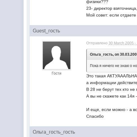
физики???
23- директор взяточница
Мой совет: если отдаете
Guest_гость
Отправлено
30 March 2005 -
Ольга_гость, on 30.03.2005
Пока я ничего не знаю о н
Гости
Это такая АКТУАААЛЬНАЯ
а информации действит
В 28 не берут тех кто не
А вы не скажете как 14я 
И еще, если можно - а в
Спасибо
Ольга_гость_гость