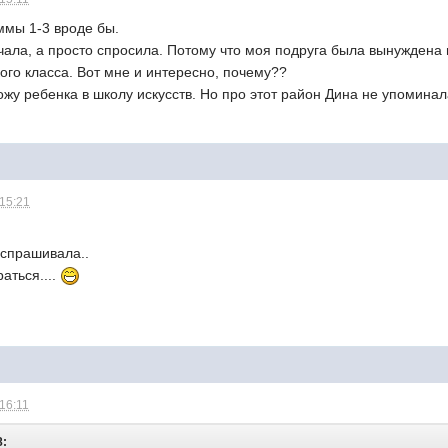
ммы 1-3 вроде бы.
чала, а просто спросила. Потому что моя подруга была вынуждена
ого класса. Вот мне и интересно, почему??
у ребенка в школу искусств. Но про этот район Дина не упоминала
 15:21
 спрашивала..
аться....
 16:11
8: