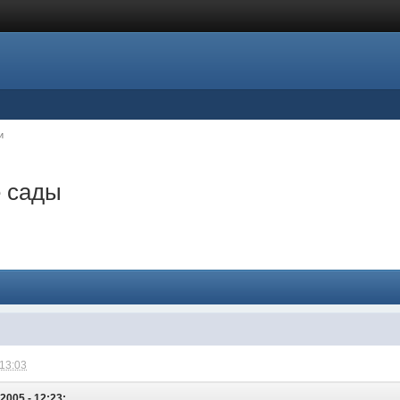
и
 сады
 13:03
2005 - 12:23: