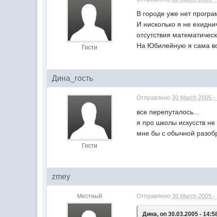
В городе уже нет програ
И нисколько я не ехидни
отсутствия математическ
На Юбилейную я сама вож
Гости
Дина_гость
Отправлено
30 March 2005 -
все перепуталось...
я про школы искусств не
мне бы с обычной разобр
Гости
zmey
Местный
Отправлено
30 March 2005 -
Дина, on 30.03.2005 - 14:5