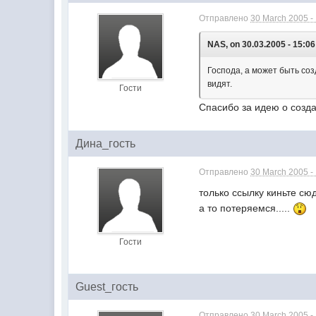
Отправлено
30 March 2005 -
NAS, on 30.03.2005 - 15:06
Господа, а может быть соз
видят.
Гости
Спасибо за идею о созд
Дина_гость
Отправлено
30 March 2005 -
только ссылку киньте сю
а то потеряемся.....
Гости
Guest_гость
Отправлено
30 March 2005 -