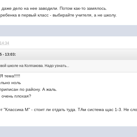
, даже дело на нее заводили. Потом как-то замялось.
 ребенка в первый класс - выбирайте учителя, а не школу.
 14:34
 - 13:03:
овой школе на Колпакова. Надо узнать...
 тема!!!!!
ельно ноль
 приписан по району. А жаль.
- очень плохая?
от "Классика М" - стоит ли отдать туда. ТАм система щас 1-3. Не с