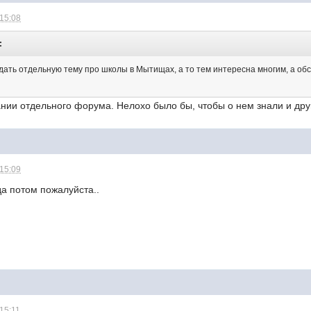
 15:08
:
дать отдельную тему про школы в Мытищах, а то тем интересна многим, а обс
ании отдельного форума. Нелохо было бы, чтобы о нем знали и др
 15:09
да потом пожалуйста..
 15:11