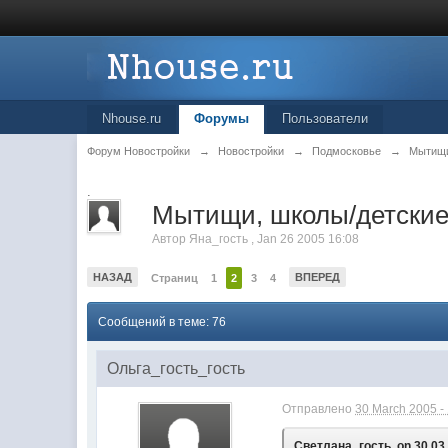
Nhouse.ru
Форумы
Пользователи
Форум Новостройки
→
Новостройки
→
Подмосковье
→
Мытищ
.
Мытищи, школы/детские
Автор
Яна_гость
,
Jan 26 2005 16:08
НАЗАД
ВПЕРЕД
Страниц
1
2
3
4
Сообщений в теме: 76
Ольга_гость_гость
Отправлено
30 March 2005 -
Светлана_гость, on 30.03.