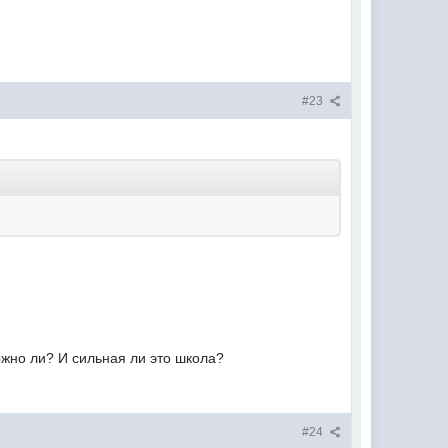
#23
ложно ли? И сильная ли это школа?
#24