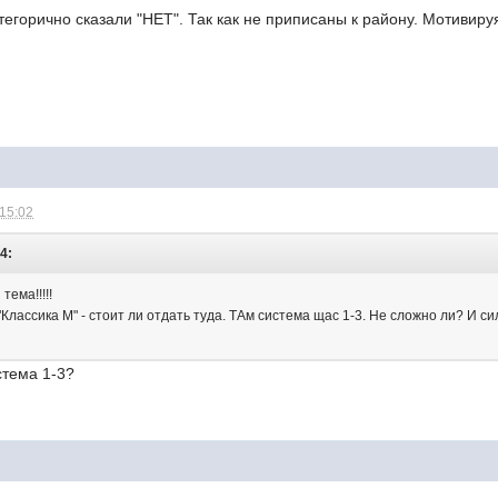
категорично сказали "НЕТ". Так как не приписаны к району. Мотивир
 15:02
4:
ема!!!!!
 "Классика М" - стоит ли отдать туда. ТАм система щас 1-3. Не сложно ли? И с
стема 1-3?