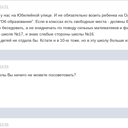
 14:51
у нас на Юбилейной улице. И не обязательно возить ребенка на Ол
 "Об образовании". Если в классах есть свободные места - должны 
 беседовать, а не ехидничать по поводу сильных математиков и ф
в школе №17, и знаю слабые стороны школы №16.
я детей не отдала бы. Кстати и в 10-ю тоже, но в эту школу больше и
 14:54
олы Вы ничего не можете посоветовать?
?
 14:58