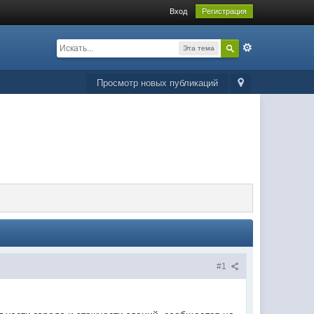
Вход
Регистрация
Эта тема
Просмотр новых публикаций
#1