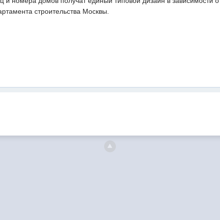
ц и номера домов получат единый типовой дизайн в зависимости от
ртамента строительства Москвы.