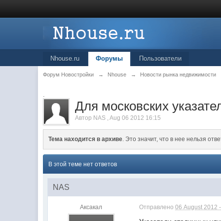
Nhouse.ru
Форумы
Пользователи
Форум Новостройки
→
Nhouse
→
Новости рынка недвижимости
.
Для московских указате
Автор
NAS
,
Aug 06 2012 16:15
Тема находится в архиве
. Это значит, что в нее нельзя отве
В этой теме нет ответов
NAS
Аксакал
Отправлено
06 August 2012 -