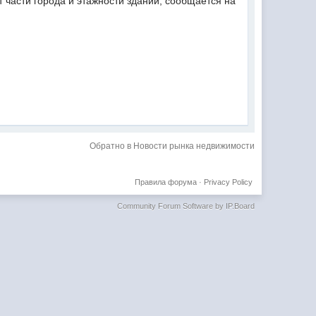
 части города и этажности зданий, сообщается на
Обратно в Новости рынка недвижимости
Правила форума
·
Privacy Policy
Community Forum Software by IP.Board