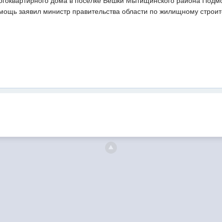
гоквартирного дома в поселке Вешки Мытищинского района Подмо
мощь заявил министр правительства области по жилищному строит