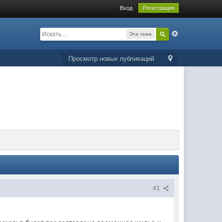
Вход
Регистрация
Эта тема
Просмотр новых публикаций
#1