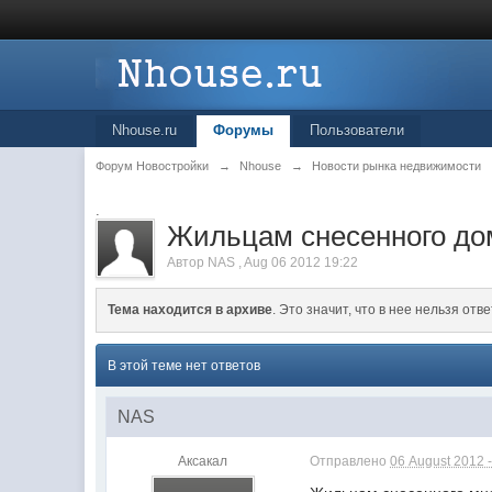
Nhouse.ru
Форумы
Пользователи
Форум Новостройки
→
Nhouse
→
Новости рынка недвижимости
.
Жильцам снесенного до
Автор
NAS
,
Aug 06 2012 19:22
Тема находится в архиве
. Это значит, что в нее нельзя отве
В этой теме нет ответов
NAS
Аксакал
Отправлено
06 August 2012 -