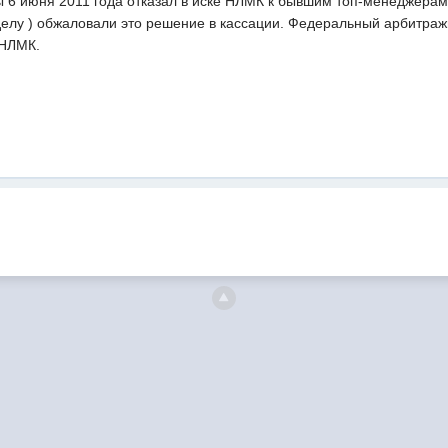
 6 июня 2011 года отказал в иске НЛМК к бывшим топ-менеджерам
 делу ) обжаловали это решение в кассации. Федеральный арбитра
 НЛМК.