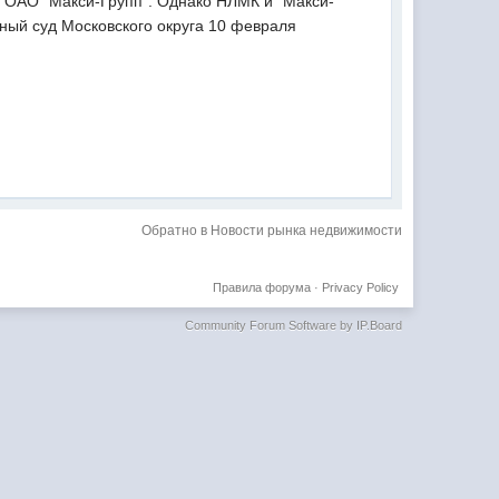
 ОАО "Макси-Групп". Однако НЛМК и "Макси-
жный суд Московского округа 10 февраля
Обратно в Новости рынка недвижимости
Правила форума
·
Privacy Policy
Community Forum Software by IP.Board