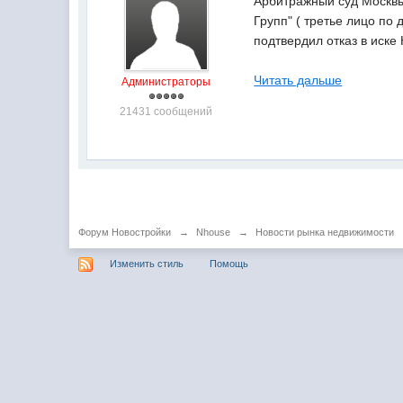
Арбитражный суд Москвы
Групп" ( третье лицо по
подтвердил отказ в иске
Читать дальше
Администраторы
21431 сообщений
Форум Новостройки
→
Nhouse
→
Новости рынка недвижимости
Изменить стиль
Помощь