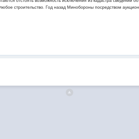
таются отстоять возможность исключения из кадастра сведений о
любое строительство. Год назад Минобороны посредством аукцион