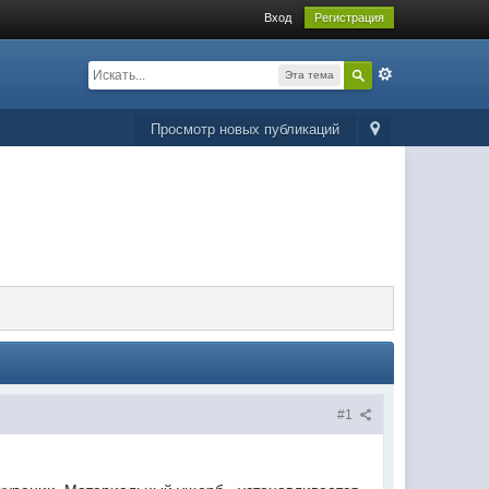
Вход
Регистрация
Эта тема
Просмотр новых публикаций
#1