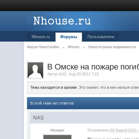
Nhouse.ru
Форумы
Пользователи
Форум Новостройки
→
Nhouse
→
Новости рынка недвижимости
.
В Омске на пожаре поги
Автор
NAS
,
Aug 09 2012 7:02
Тема находится в архиве
. Это значит, что в нее нельзя отве
В этой теме нет ответов
NAS
Аксакал
Отправлено
09 August 2012 -