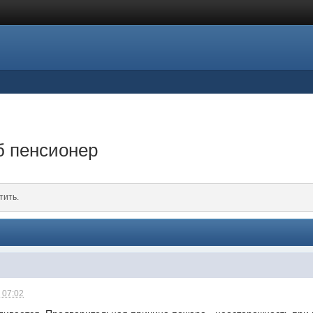
б пенсионер
тить.
 07:02