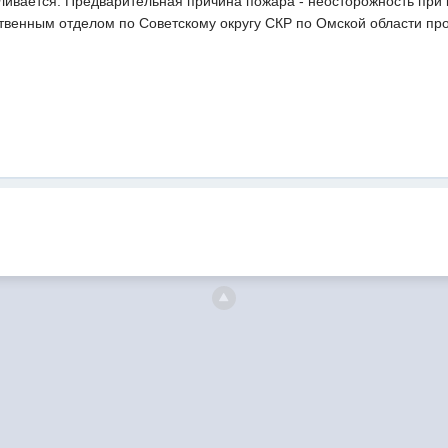
ливается. Предварительная причина пожара - неосторожность при 
твенным отделом по Советскому округу СКР по Омской области про