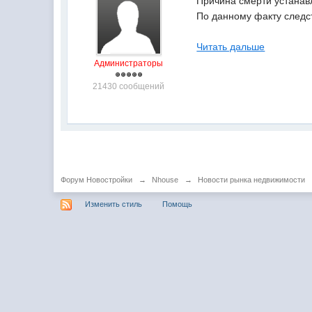
Причина смерти устанав
По данному факту следс
Читать дальше
Администраторы
21430 сообщений
Форум Новостройки
→
Nhouse
→
Новости рынка недвижимости
Изменить стиль
Помощь