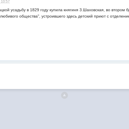
 10:57
цкой усадьбу в 1829 году купила княгиня 3.Шаховская, во втором б
олюбивого общества", устроившего здесь детский приют с отделен