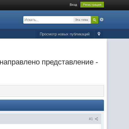
Вход
Регистрация
Эта тема
Просмотр новых публикаций
 направлено представление -
#1