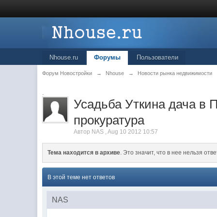
Nhouse.ru
Форумы
Пользователи
Форум Новостройки
→
Nhouse
→
Новости рынка недвижимости
.
Усадьба Уткина дача в 
прокуратура
Автор
NAS
,
Aug 10 2012 10:57
Тема находится в архиве
. Это значит, что в нее нельзя отве
В этой теме нет ответов
NAS