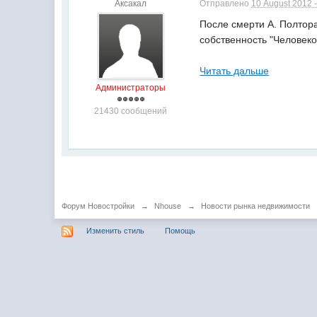
Аксакал
Отправлено
10 August 2012 -
После смерти А. Полтора
собственность "Человек
Читать дальше
Администраторы
21430 сообщений
Форум Новостройки
→
Nhouse
→
Новости рынка недвижимости
Изменить стиль
Помощь