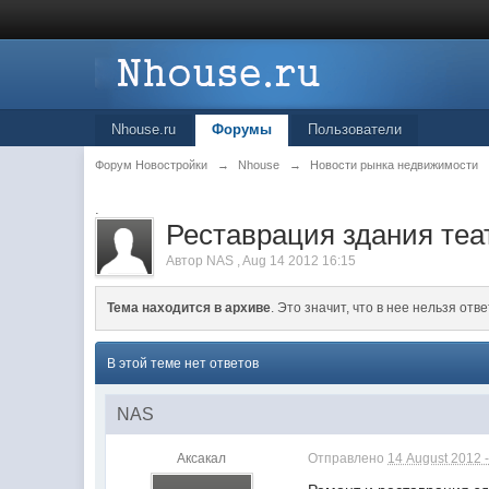
Nhouse.ru
Форумы
Пользователи
Форум Новостройки
→
Nhouse
→
Новости рынка недвижимости
.
Реставрация здания теа
Автор
NAS
,
Aug 14 2012 16:15
Тема находится в архиве
. Это значит, что в нее нельзя отве
В этой теме нет ответов
NAS
Аксакал
Отправлено
14 August 2012 -