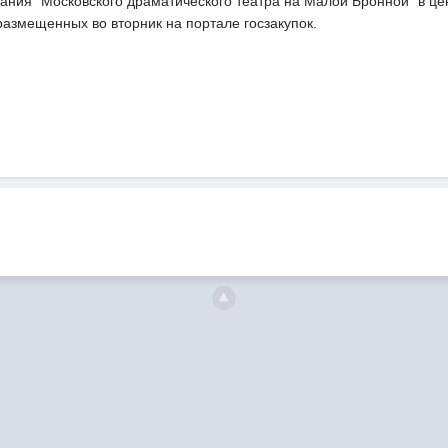
ания "Московского драматического театра на Малой Бронной" в це
размещенных во вторник на портале госзакупок.