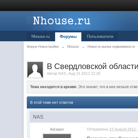
Nhouse.ru
Форумы
Пользователи
Форум Новостройки
→
Nhouse
→
Новости рынка недвижимости
.
В Свердловской области
Автор
NAS
,
Aug 15 2012 22:20
Тема находится в архиве
. Это значит, что в нее нельзя отве
В этой теме нет ответов
NAS
Аксакал
Отправлено
15 August 2012 -