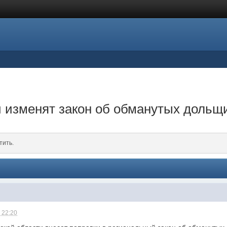
 изменят закон об обманутых дольщ
тить.
 22:20