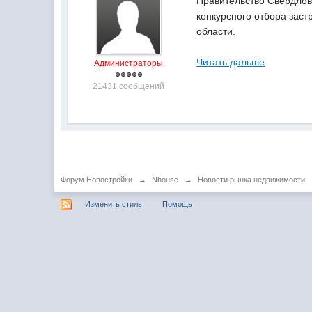
Правительство Свердлов
конкурсного отбора зас
области.
Читать дальше
Администраторы
21431 сообщений
Форум Новостройки
→
Nhouse
→
Новости рынка недвижимости
Изменить стиль
Помощь