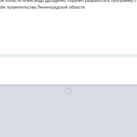
ой области Александр Дрозденко поручил разработать программу с
жбе правительства Ленинградской области.