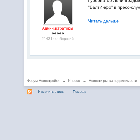
Губернатор Ленинградск
"БалтИнфо" в пресс-слу
Читать дальше
Администраторы
21431 сообщений
Форум Новостройки
→
Nhouse
→
Новости рынка недвижимости
Изменить стиль
Помощь