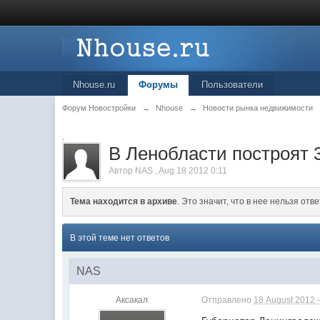
Nhouse.ru
Форумы
Пользователи
Форум Новостройки
→
Nhouse
→
Новости рынка недвижимости
.
В Ленобласти построят 
Автор
NAS
,
Aug 18 2012 0:11
Тема находится в архиве
. Это значит, что в нее нельзя отве
В этой теме нет ответов
NAS
Аксакал
Отправлено
18 August 2012 -