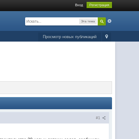
Вход
Регистрация
Эта тема
Просмотр новых публикаций
#1