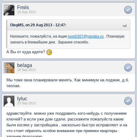
Fmils
18 Sep 2013
OlegMS, on 29 Aug 2013 - 12:47:
Напишите, пожалуйста, на ящик
som0307@yandex.ru
. Планирую
заехать в ближайшие дни. Заранее спасибо.
А Вы от куда едите?
belaga
18 Sep 2013
Мы тоже окна планировали менять. Как минимум на лоджии, д.б.
теплая.
lyluc
23 Sep 2013
здравствуйте. можно уже поздравить кого-нибудь с получением
ключей? а если уже дом сдали, расскажите пожалуйста какие
были косяки у застройщика , насколько быстро исправляют и на
что стоит обратить особое внимание при приемки квартиры .
заранее благодарю