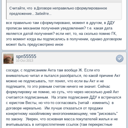
Считайте, что в Договоре неправильно сформулированное
предложение... Забейте...
все правильно там сформулировано, момент в другом, в ДДУ
прописан механизм получения уведомления? т.е. какая дата
является датой получения? если нет, то, на сколько помню ГК,
это момент когда вы подписались в получении, однако договором
может быть предусмотрено иное
spn55555
10 Oct 2013
соседи, с подписанием Акта там вообще Ж. Если кто
внимательно читал и пытался разобраться, по какой причине Акт
можно не подписывать, тот понял, что если вы Акт и не
подпишите, то это ровным счетом ничего не значит. Сейчас
формулировку не помню, но суть, что через несколько дней Акт
считается подписанным. На этапе подписания ДДУ я встречался
с юристом Весты, но что-то согласовать (читай - изменить) в
договоре нереально. Им лучше отказаться от продажи
конкретному назойливому многопонимающему, чем "рисковать"
по закону. Уверен, что основная масса покупателей жилья и не
вчитывыалась в хиторосплетение ссылок (там перекрестные