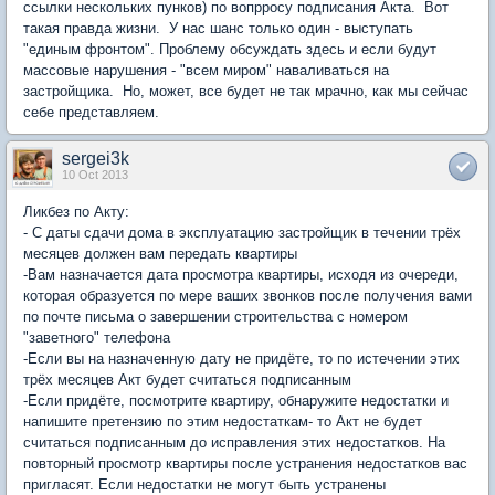
ссылки нескольких пунков) по вопрросу подписания Акта. Вот
такая правда жизни. У нас шанс только один - выступать
"единым фронтом". Проблему обсуждать здесь и если будут
массовые нарушения - "всем миром" наваливаться на
застройщика. Но, может, все будет не так мрачно, как мы сейчас
себе представляем.
sergei3k
10 Oct 2013
Ликбез по Акту:
- С даты сдачи дома в эксплуатацию застройщик в течении трёх
месяцев должен вам передать квартиры
-Вам назначается дата просмотра квартиры, исходя из очереди,
которая образуется по мере ваших звонков после получения вами
по почте письма о завершении строительства с номером
"заветного" телефона
-Если вы на назначенную дату не придёте, то по истечении этих
трёх месяцев Акт будет считаться подписанным
-Если придёте, посмотрите квартиру, обнаружите недостатки и
напишите претензию по этим недостаткам- то Акт не будет
считаться подписанным до исправления этих недостатков. На
повторный просмотр квартиры после устранения недостатков вас
пригласят. Если недостатки не могут быть устранены