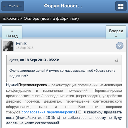
Форум Новостройки
← Раменское
п.Красный Октябрь (дом на фабричной)
«
Вперед
Назад
»
Fmils
18 Sep 2013
djess, on 18 Sept 2013 - 05:23:
Очень хорошие цены! А нужно согласовывать, чтоб убрать стену
под окном?
Нужно!
Перепланировка
– реконструкция помещений, изменяющая
конфигурацию и назначение помещений. Перепланировка
предполагает снос / возведение стен (перегородок), устройство
дверных проемов, демонтаж, перемещение сантехнического
оборудования, плит и т.п. Все эти операции
требуют
согласования перепланировки
.
НО! я квартиру продавать
пока (ближайших лет 10-15ть) не собираюсь, а посему не буду
делать не каких согласований.