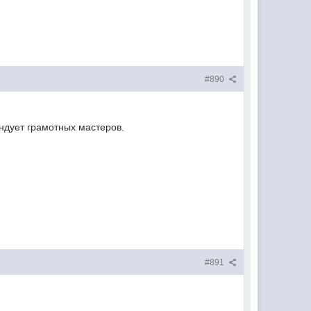
#890
ндует грамотных мастеров.
#891