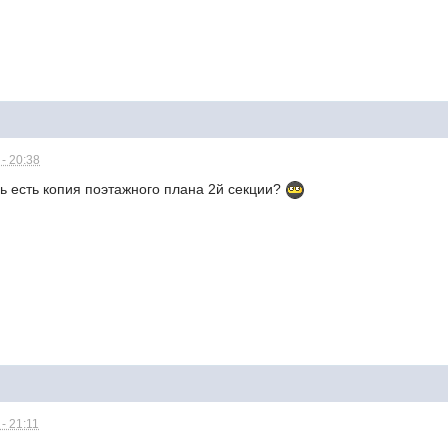
- 20:38
дь есть копия поэтажного плана 2й секции?
- 21:11