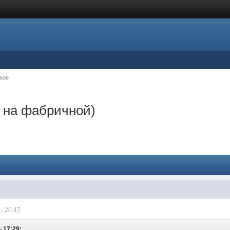
кое
 на фабричной)
- 20:47
- 17:29: