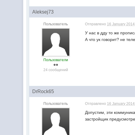
Aleksej73
Пользователь
Отправлено
16 January 2014 
У нас в дду то же пропис
А что ук говорит? не тел
Пользователи
24 сообщений
DrRock65
Пользователь
Отправлено
16 January 2014 
Допустим, эти коммуника
застройщик предусмотре