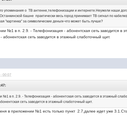
го упоминания о ТВ антенне,телефонизации и интернете.Неужели наши дого
Останкинской башне практически весь город принимает ТВ сигнал по кабелю
я "картинка" за символические деньги-что может быть лучше?
ии №1 в п. 2.9. - Телефонизация - абонентская сеть заводится в 
е - абонентская сеть заводится в этажный слаботочный щит.
- 00:07
:47:
 №1 в п. 2.9. - Телефонизация - абонентская сеть заводится в этажный слаб
- абонентская сеть заводится в этажный слаботочный щит.
еня в приложении №1 есть только пункт 2.7,далее идет уже 3.1.Ст