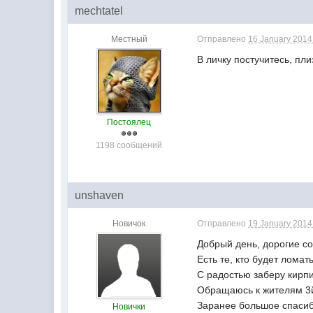
mechtatel
Местный
Отправлено
16 January 2014 
В личку постучитесь, пли
Постоялец
1198 сообщений
unshaven
Новичок
Отправлено
19 January 2014 
Добрый день, дорогие со
Есть те, кто будет лома
С радостью заберу кирпи
Обращаюсь к жителям 3й
Заранее большое спасиб
Новички