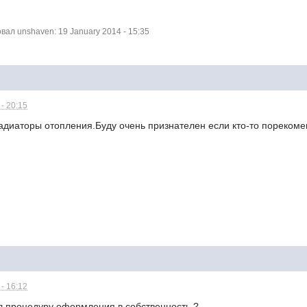
ал unshaven: 19 January 2014 - 15:35
- 20:15
адиаторы отопления.Буду очень признателен если кто-то порекоме
- 16:12
ал процедуру оформления в собственность ?