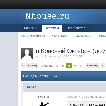
Nhouse.ru
Форумы
Пользователи
Форум Новостройки
→
Новостройки
→
Подмосковье
→
Раменс
.
п.Красный Октябрь (дом
Автор
Ramnick
,
Aug 22 2012 21:53
«
НАЗАД
ВПЕРЕД
»
Страниц
43
44
45
46
47
Сообщений в теме: 1064
Degen
Новичок
Отправлено
15 January 2014 
DrRock65, on 15 Jan 2014 