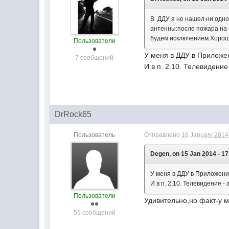
В ДДУ я не нашел ни одно
антенны:после пожара на 
будем исключением.Хороша
Пользователи
У меня в ДДУ в Приложен
7 сообщений
И в п. 2.10. Телевидени
DrRock65
Пользователь
Отправлено
16 January 2014 
Degen, on 15 Jan 2014 - 17
У меня в ДДУ в Приложении
И в п. 2.10. Телевидение 
Пользователи
Удивительно,но факт-у м
59 сообщений