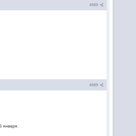
#888
#889
6 января.