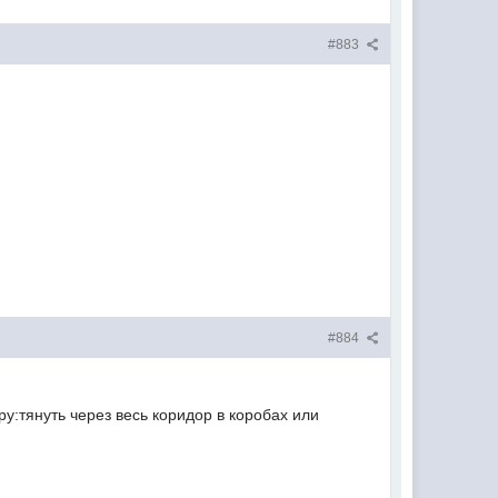
#883
#884
ру:тянуть через весь коридор в коробах или