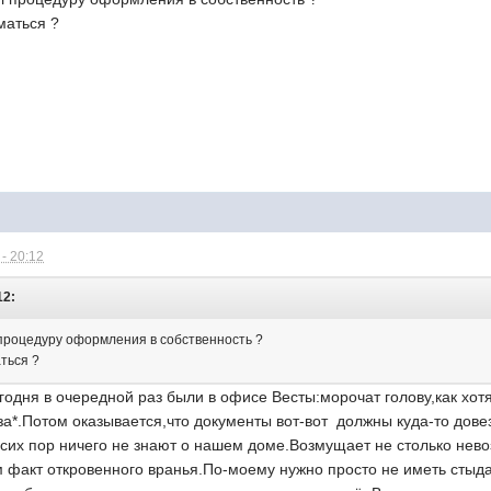
маться ?
- 20:12
12:
 процедуру оформления в собственность ?
ться ?
одня в очередной раз были в офисе Весты:морочат голову,как хот
за*.Потом оказывается,что документы вот-вот должны куда-то довез
о сих пор ничего не знают о нашем доме.Возмущает не столько не
 факт откровенного вранья.По-моему нужно просто не иметь стыда,