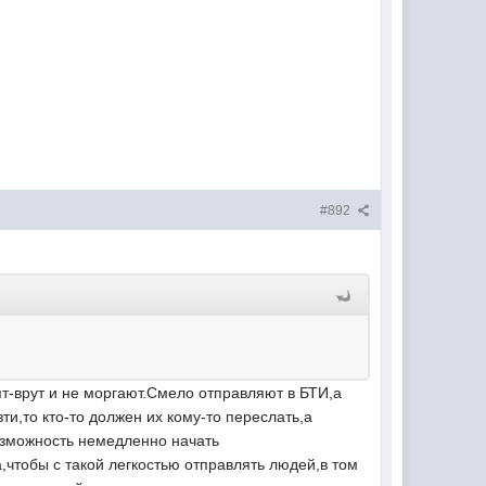
#892
ят-врут и не моргают.Смело отправляют в БТИ,а
ти,то кто-то должен их кому-то переслать,а
возможность немедленно начать
чтобы с такой легкостью отправлять людей,в том