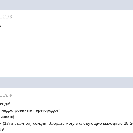
- 21:33
з
- 15:34
седи!
ть недостроенные перегородки?
чики =)
 (17ти этажной) секции. Забрать могу в следующие выходные 25-2
о!