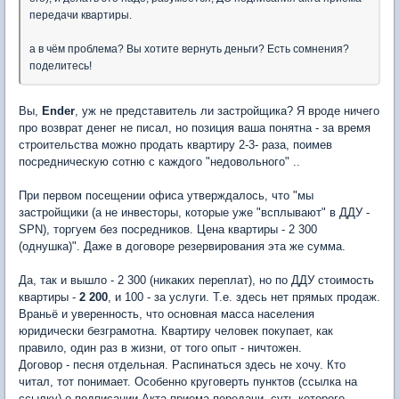
передачи квартиры.
а в чём проблема? Вы хотите вернуть деньги? Есть сомнения?
поделитесь!
Вы,
Ender
, уж не представитель ли застройщика? Я вроде ничего
про возврат денег не писал, но позиция ваша понятна - за время
строительства можно продать квартиру 2-3- раза, поимев
посредническую сотню с каждого "недовольного" ..
При первом посещении офиса утверждалось, что "мы
застройщики (а не инвесторы, которые уже "всплывают" в ДДУ -
SPN), торгуем без посредников. Цена квартиры - 2 300
(однушка)". Даже в договоре резервирования эта же сумма.
Да, так и вышло - 2 300 (никаких переплат), но по ДДУ стоимость
квартиры -
2 200
, и 100 - за услуги. Т.е. здесь нет прямых продаж.
Враньё и уверенность, что основная масса населения
юридически безграмотна. Квартиру человек покупает, как
правило, один раз в жизни, от того опыт - ничтожен.
Договор - песня отдельная. Распинаться здесь не хочу. Кто
читал, тот понимает. Особенно круговерть пунктов (ссылка на
ссылку) о подписании Акта приема-передачи, суть которого