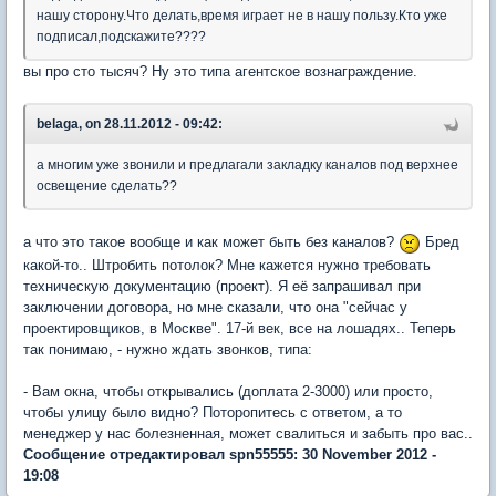
нашу сторону.Что делать,время играет не в нашу пользу.Кто уже
подписал,подскажите????
вы про сто тысяч? Ну это типа агентское вознаграждение.
belaga, on 28.11.2012 - 09:42:
а многим уже звонили и предлагали закладку каналов под верхнее
освещение сделать??
а что это такое вообще и как может быть без каналов?
Бред
какой-то.. Штробить потолок? Мне кажется нужно требовать
техническую документацию (проект). Я её запрашивал при
заключении договора, но мне сказали, что она "сейчас у
проектировщиков, в Москве". 17-й век, все на лошадях.. Теперь
так понимаю, - нужно ждать звонков, типа:
- Вам окна, чтобы открывались (доплата 2-3000) или просто,
чтобы улицу было видно? Поторопитесь с ответом, а то
менеджер у нас болезненная, может свалиться и забыть про вас..
Сообщение отредактировал spn55555: 30 November 2012 -
19:08