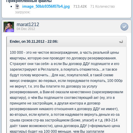
Прикрепленные файлы
image_50bb9356f07b4.jpg
713.42К
71 Количество
загрузок:
marat1212
04 Dec 2012
Ender, on 30.11.2012 - 22:06:
100 000 - это не чистое вознаграждение, а часть реальной цены
квартиры, которую они проводят по договору резервирования.
Страхуют они так себя- а если Вы договор ДДУ подпишете и его
зарегистрируют в Рег.палате, а покупать откажетесь....и так все
будут голову морочить... Для нас, покупателей, в такой схеме
минус очевиден: во-первых, если передумаете покупать, 100 000р
не вернут, т.к. это Вы платите по договору за услугу
резервирования, а Вам её оказали качественно (зарезервировали
квартиру), о чём Вы подпишете соотвествующий акт (ну, это в
принципе не застройщик, а другая контора и договор
резервирования никакого отношения к договору ДДУ не имеет),
во-вторых, если купите, а потом надумаете вернуть деньги из-за
срыва сроков стр-ва застройщиком (Боже, упаси!) и т.д. (ФЗ-214
даёт такие возможности), цена договора ДДУ (=формально цена
квартиры) будет на 100 000 меньше, чем Вы заплатили