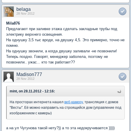
belaga
28 Nov 2012
Mila876
Предлагают при заливке этажа сделать закладные трубы под
электрику верхнего освещения.
На однушку 3,5 тыс вроде, на двушку 4,5. Это примерно, точно не
помню.
На однушку звонили, а когда двушку заливали -не позвонили!
Теперь поздно. Говорят, менеджер заболела, поэтому не
позвонили.. ужас... кто так работает??
Madison777
28 Nov 2012
mint, on 28.11.2012 - 12:16:
На просторах интернета нашел
веб-камеру
, трансляция с домов
"Весты". Её можно направить на строящийся дом (управление под
изображением с камеры)
а на ул Чугунова такой нету?)) а то эта недокручивается )))))