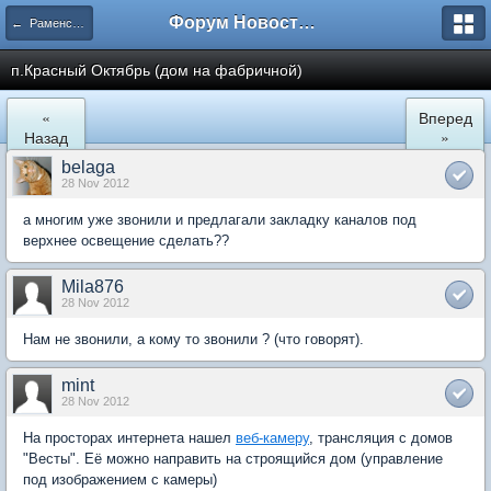
Форум Новостройки
← Раменское
п.Красный Октябрь (дом на фабричной)
«
Вперед
Назад
»
belaga
28 Nov 2012
а многим уже звонили и предлагали закладку каналов под
верхнее освещение сделать??
Mila876
28 Nov 2012
Нам не звонили, а кому то звонили ? (что говорят).
mint
28 Nov 2012
На просторах интернета нашел
веб-камеру
, трансляция с домов
"Весты". Её можно направить на строящийся дом (управление
под изображением с камеры)