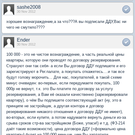
sashe2008
30 Nov 2012
хорошее вознаграждение,а за что???А вы подписали ДДУ,Вас ни
чего не смутило????
Ender
30 Nov 2012
100 000 - это не чистое вознаграждение, а часть реальной цены
квартиры, которую они проводят по договору резервирования.
Страхуют они так себя- а если Вы договор ДДУ подпишете и его
зарегистрируют в Рег.палате, а покупать откажетесь....и так все
будут голову морочить... Для нас, покупателей, в такой схеме
минус очевиден: во-первых, если передумаете покупать, 100
000р не вернут, т.к. это Вы платите по договору за услугу
резервирования, а Вам её оказали качественно (зарезервировали
квартиру), о чём Вы подпишете соотвествующий акт (ну, это в
принципе не застройщик, а другая контора и договор
резервирования никакого отношения к договору ДДУ не имеет),
во-вторых, если купите, а потом надумаете вернуть деньги из-за
срыва сроков стр-ва застройщиком (Боже, упаси!) и т.д. (ФЗ-214
даёт такие возможности), цена договора ДДУ (=формально цена
квартиры) будет на 100 000 меньше, чем Вы заплатили