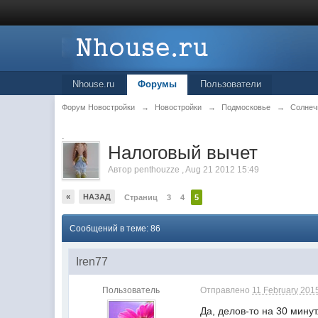
Nhouse.ru
Форумы
Пользователи
Форум Новостройки
→
Новостройки
→
Подмосковье
→
Солнеч
.
Налоговый вычет
Автор
penthouzze
,
Aug 21 2012 15:49
«
НАЗАД
Страниц
3
4
5
Сообщений в теме: 86
Iren77
Пользователь
Отправлено
11 February 2015
Да, делов-то на 30 мину