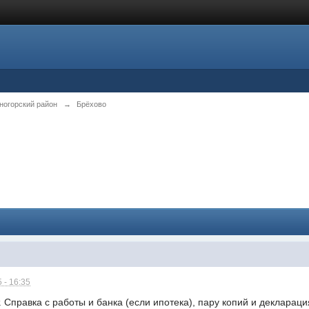
ногорский район
→
Брёхово
 - 16:35
т. Справка с работы и банка (если ипотека), пару копий и деклара