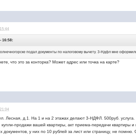
 15:44
- 16:58:
Солнечногорске подал документы по налоговому вычету. 3-Ндфл мне оформили
ете, что это за конторка? Может адрес или точка на карте?
 21:04
 ул. Лесная, д.1. На 1 и на 2 этажах делают 3-НДФЛ. 500руб. услуг
ор купли-продажи вашей квартиры, акт приема-передачи квартиры 
их документов, у них по 10 рублей за лист или страницу, не помню.