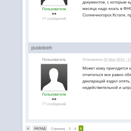
документов, с которым е
месяца надо ехать в ФНС
Пользователи
Солнечногорск.Кстати, п
77 сообщений
pustobreh
Пользователь
Отправлено
02 May 2015 - 1
Может кому пригодится 
отчитаться все равно обя
деклараций ездил опять,
недействительной и штр
Пользователи
77 сообщений
«
НАЗАД
Страниц
3
4
5