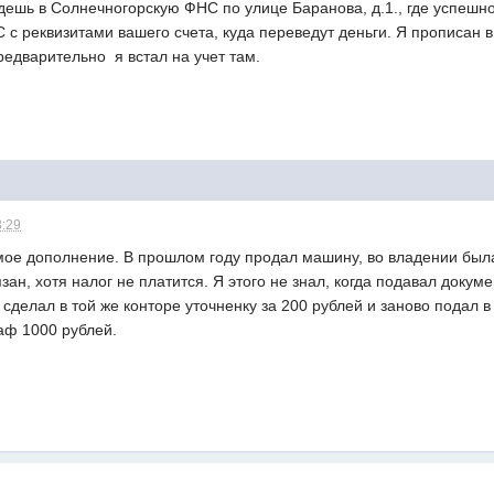
дешь в Солнечногорскую ФНС по улице Баранова, д.1., где успешно 
 с реквизитами вашего счета, куда переведут деньги. Я прописан 
редварительно я встал на учет там.
3:29
мое дополнение. В прошлом году продал машину, во владении была
зан, хотя налог не платится. Я этого не знал, когда подавал докум
 сделал в той же конторе уточненку за 200 рублей и заново подал 
аф 1000 рублей.