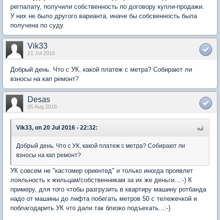
регпалату, получили собственность по договору купли-продажи.
У них не было другого варианта, иначе бы собсвенность была
получена по суду.
Vik33
21 Jul 2016
Добрый день. Что с УК, какой платеж с метра? Собирают ли
взносы на кап ремонт?
Desas
05 Aug 2016
Vik33, on 20 Jul 2016 - 22:32:
Добрый день. Что с УК, какой платеж с метра? Собирают ли
взносы на кап ремонт?
УК совсем не "кастомер ориентед" и только иногда проявлет
лояльность к жильцам/собственникам за их же деньги...:-) К
примеру, для того чтобы разгрузить в квартиру машину ротбанда
надо от машины до лифта побегать метров 50 с тележечкой и
поблагодарить УК что дали так близко подъехать...:-)