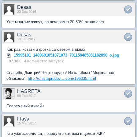
Desas
23 Dec 2016
Уже многоие живут, по вечерам в 20-30% окнах свет.
Desas
13 Jan 2017
Как раз, кстати и фотка со светом в окнах
15995181_1489691051071073_701158485031182890_o.jpg
97.38К
4 Количество загрузок:
Спасибо, Дмитрий Чистопрудов! Из альбома "Москва под
облаками":
http://chistoprudov....com/196035.html
HASRETA
09 Feb 2017
Современый дизайн
Flaya
15 Mar 2017
Кто уже заселился, поведуйте как вам в целом ЖК?