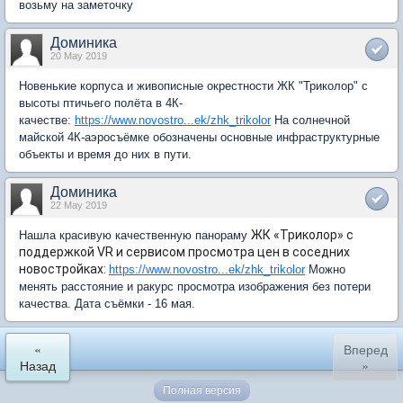
возьму на заметочку
Доминика
20 May 2019
Новенькие корпуса и живописные окрестности ЖК "Триколор" с
высоты птичьего полёта в 4К-
качестве:
https://www.novostro...ek/zhk_trikolor
На солнечной
майской 4К-аэросъёмке обозначены основные инфраструктурные
объекты и время до них в пути.
Доминика
22 May 2019
ЖК «Триколор» с
Нашла красивую качественную панораму
поддержкой VR и сервисом просмотра цен в соседних
новостройках:
https://www.novostro...ek/zhk_trikolor
Можно
менять расстояние и ракурс просмотра изображения без потери
качества. Дата съёмки - 16 мая.
«
Вперед
Назад
»
Полная версия