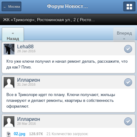
Форум Новостройки
← Москва
ЖК «Триколор», Ростокинская ул., 2 ( Росто...
«
Вперед
Назад
»
Leha88
28 Jan 2016
Кто уже ключи получил и начал ремонт делать, расскажите, что
да как? Плиз.
Илларион
31 Jan 2016
Все в Триколоре идет по плану. Ключи получают, жильцы
планируют и делают ремонты, квартиры в собственность
оформляют.
Илларион
28 Mar 2016
02.jpg
128.97К
21 Количество загрузок: