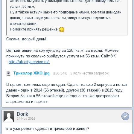
Хотелось бы узнать у жильцов сколько обходятся коммунальные
услуги, 56 кв.м.
Ну а так же есть ли какие-то подводные камни, все-таки дом сдан
давно, значит люди уже въехали, живут и могут поделиться
впечатлениями.
Помогите принять решение
Оксана, добрый день!
Вот квитанция на коммуналку за 128 кв.м. за месяц. Можете
прикинуть по сколько обойдутся услуги на 56 кв.м. Сайт УК
-
http://uk-cityservice.ru/
Триколор ЖКО.jpg
250.54К
3 Количество загрузок:
В целом, комплекс еще не сдан. Сданы только 2 корпуса и не так
давно - один в 2014 (56 этажей), другой (38 этажей) в 2015 году.
Вторая башня в 56 этажей еще не сдана, так же достраивают
апартаменты и паркинг.
Dorik
24 Nov 2016
кто уже ремонт сделал в триколоре и живет?