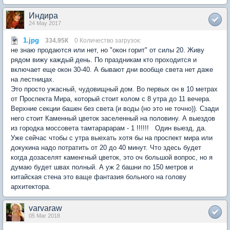
Индира
24 May 2017
1.jpg
334.95К
0 Количество загрузок:
не знаю продаются или нет, но "окон горит" от силы 20. Живу
рядом вижу каждый день. По праздникам кто проходится и
включает еще окон 30-40. А бывают дни вообще света нет даже
на лестницах.
Это просто ужасный, чудовищный дом. Во первых он в 10 метрах
от Проспекта Мира, который стоит колом с 8 утра до 11 вечера.
Верхние секции башен без света (и воды (но это не точно)). Сзади
него стоит Каменный цветок заселенный на половину. А выездов
из городка моссовета тамтарарарам - 1 !!!!!! Один выезд, да.
Уже сейчас чтобы с утра выехать хотя бы на проспект мира или
докукина надо потратить от 20 до 40 минут. Что здесь будет
когда дозаселят каменгный цветок, это оч большой вопрос, но я
думаю будет швах полный. А уж 2 башни по 150 метров и
китайская стена это ваще фантазия больного на голову
архитектора.
varvaraw
05 Mar 2018