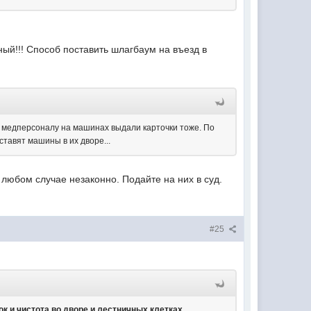
ый!!! Способ поставить шлагбаум на въезд в
т, медперсоналу на машинах выдали карточки тоже. По
тавят машины в их дворе...
 любом случае незаконно. Подайте на них в суд.
#25
ок и чистота во дворе и лестничных клетках,