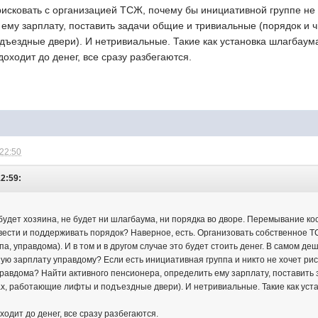
 рисковать с организацией ТСЖ, почему бы инициативной группе не
ему зарплату, поставить задачи общие и тривиальные (порядок и ч
ъездные двери). И нетривиальные. Такие как установка шлагбаума
доходит до денег, все сразу разбегаются.
 22:50
12:59:
 будет хозяина, не будет ни шлагбаума, ни порядка во дворе. Перемывание ко
авести и поддерживать порядок? Наверное, есть. Организовать собственное Т
а, управдома). И в том и в другом случае это будет стоить денег. В самом д
ую зарплату управдому? Если есть инициативная группа и никто не хочет ри
правдома? Найти активного пенсионера, определить ему зарплату, поставить
ах, работающие лифты и подъездные двери). И нетривиальные. Такие как уст
ходит до денег, все сразу разбегаются.