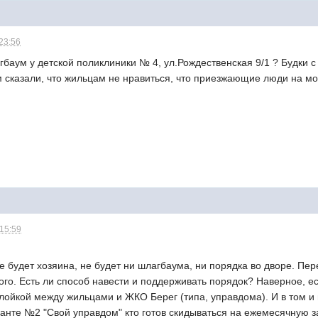
 23:56
гбаум у детской поликлиники № 4, ул.Рождественская 9/1 ? Будки
м сказали, что жильцам не нравиться, что приезжающие люди на м
 15:59
не будет хозяина, не будет ни шлагбаума, ни порядка во дворе. П
гого. Есть ли способ навести и поддерживать порядок? Наверное, 
слойкой между жильцами и ЖКО Берег (типа, управдома). И в том и в
анте №2 "Свой управдом" кто готов скидываться на ежемесячную з