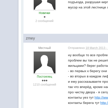
подъезда, разрушая кир
мусор на этой лестнице 
Новички
2 сообщений
zmey
Местный
Отправлено
18 March 2013 -
ну вообще то все пробле
проблем вы так не реши
жильцами? берег работае
- во первых к берегу он
- во вторых в каждом ли
Постоялец
и ему рассказываете про
1210 сообщений
так что вперёд, кроме на
про чистку двора - я се
контакты уез тут
http://w
контакты берега тут
http