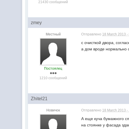
21430 сообщений
zmey
Местный
Отправлено
18 March 2013 -
с очисткой двора, соглас
а дом вроде нормально 
Постоялец
1210 сообщений
Zhitel21
Новичок
Отправлено
18 March 2013 -
А еще куча бумажного сп
на стоянке у фасада зда