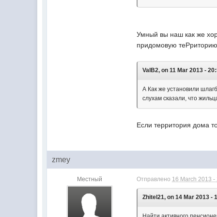
Умный вы наш как же хор
придомовую теРритори
ValB2, on 11 Mar 2013 - 20
А Как же установили шлагб
слухам сказали, что жильц
Если территория дома то
zmey
Местный
Отправлено
16 March 2013 -
Zhitel21, on 14 Mar 2013 - 
Найти активного пенсионе