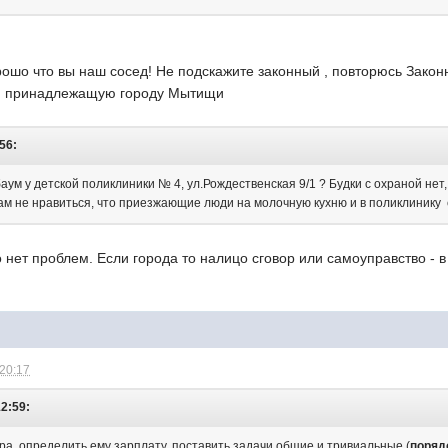
ошо что вы наш сосед! Не подскажите законный , повторюсь Законн
ю принадлежащую городу Мытищи
:56:
аум у детской поликлиники № 4, ул.Рождественская 9/1 ? Будки с охраной не
ам не нравиться, что приезжающие люди на молочную кухню и в поликлинику с
 нет проблем. Если города то налицо сговор или самоуправство - в
 20:17
12:59:
ра, определить ему зарплату, поставить задачи общие и тривиальные (
поряд