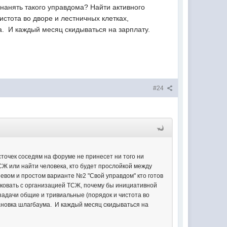
 нанять такого управдома? Найти активного
истота во дворе и лестничных клетках,
. И каждый месяц скидываться на зарплату.
#24
сточек соседям на форуме не принесет ни того ни
СЖ или найти человека, кто будет прослойкой между
ешевом и простом варианте №2 "Свой управдом" кто готов
сковать с организацией ТСЖ, почему бы инициативной
 задачи общие и тривиальные (порядок и чистота во
ановка шлагбаума. И каждый месяц скидываться на