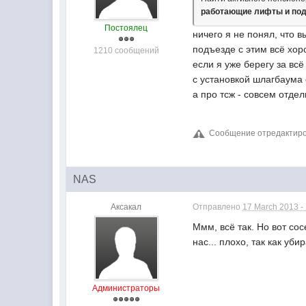
работающие лифты и по
Постоялец
ничего я не понял, что в
подъезде с этим всё хор
1210 сообщений
если я уже берегу за всё 
с установкой шлагбаума
а про тсж - совсем отде
Сообщение отредактиров
NAS
Аксакал
Отправлено
17 March 2013 -
Ммм, всё так. Но вот со
нас... плохо, так как уби
Администраторы