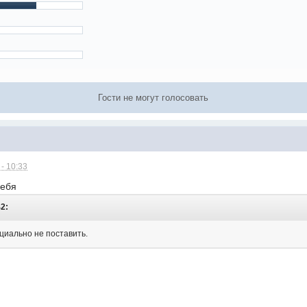
Гости не могут голосовать
- 10:33
себя
42:
циально не поставить.