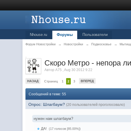
Nhouse.ru
Форумы
Пользователи
Форум Новостройки
→
Новостройки
→
Подмосковье
→
Мытищ
.
Скоро Метро - непора л
Автор
A75
,
Aug 30 2012 9:22
НАЗАД
ВПЕРЕД
Страниц
1
2
3
Сообщений в теме: 55
Опрос: Шлагбаум?
(20 пользователей проголосовало)
нужен нам шлагбаум?
ДА!
(17 голосов [85.00%])