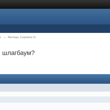
и
→
Мытищи, Сукромка 21
и шлагбаум?