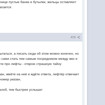
тнице пустые банки и бутылки, жильцы оставляют
возится.
#29
таться, а писать сюда об этом можно конечно, но
е сами стать тем самым посредником между жко и
ати про лифты - открою страшную тайну
ван, жмёте на неё и ждёте ответа, лифтёр отвечает
номер указан,
жалоб, тем быстрее услышат