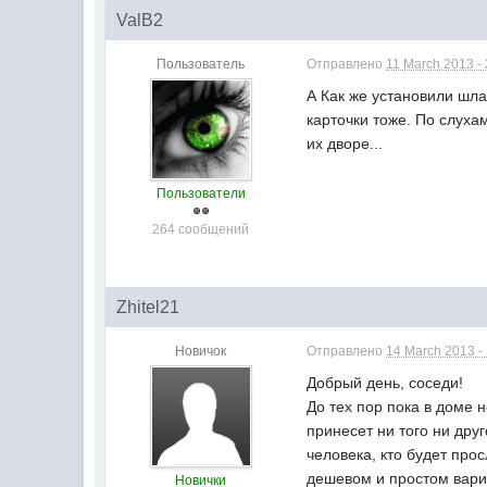
ValB2
Пользователь
Отправлено
11 March 2013 -
А Как же установили шла
карточки тоже. По слуха
их дворе...
Пользователи
264 сообщений
Zhitel21
Новичок
Отправлено
14 March 2013 -
Добрый день, соседи!
До тех пор пока в доме 
принесет ни того ни дру
человека, кто будет про
дешевом и простом вари
Новички