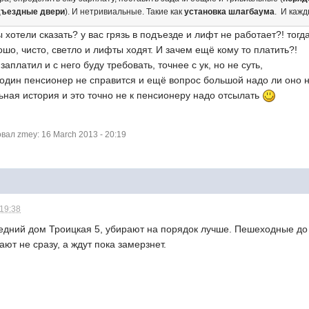
дъездные двери
). И нетривиальные. Такие как
установка шлагбаума
. И кажд
ы хотели сказать? у вас грязь в подъезде и лифт не работает?! тогд
ошо, чисто, светло и лифты ходят. И зачем ещё кому то платить?!
заплатил и с него буду требовать, точнее с ук, но не суть,
 один пенсионер не справится и ещё вопрос большой надо ли оно 
льная история и это точно не к пенсионеру надо отсылать
ал zmey: 16 March 2013 - 20:19
 19:38
седний дом Троицкая 5, убирают на порядок лучше. Пешеходные до 
рают не сразу, а ждут пока замерзнет.