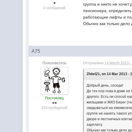
группа и никто не хочет
2 сообщений
пенсионера, определить 
работающие лифты и под
Обычно как только дело 
A75
Пользователь
Отправлено
14 March 2013 -
Zhitel21, on 14 Mar 2013 - 
Добрый день, соседи!
До тех пор пока в доме не
другого. Есть ли способ н
Постоялец
жильцами и ЖКО Берег (тип
333 сообщений
скидываться на ежемесячн
группе не нанять такого у
дворе и лестничных клетк
зарплату.
Обычно как только дело до