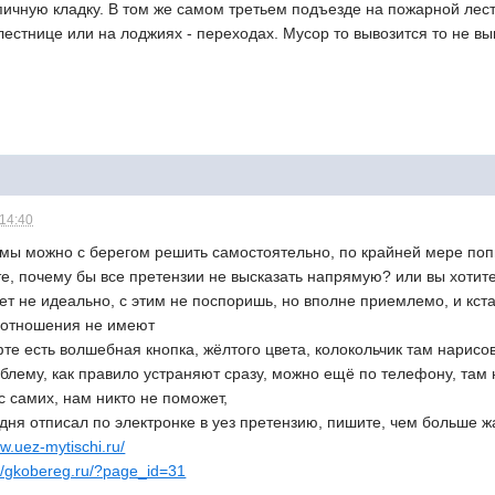
пичную кладку. В том же самом третьем подъезде на пожарной лес
лестнице или на лоджиях - переходах. Мусор то вывозится то не вы
 14:40
мы можно с берегом решить самостоятельно, по крайней мере попы
те, почему бы все претензии не высказать напрямую? или вы хотит
т не идеально, с этим не поспоришь, но вполне приемлемо, и кст
и отношения не имеют
фте есть волшебная кнопка, жёлтого цвета, колокольчик там нарисо
блему, как правило устраняют сразу, можно ещё по телефону, там 
с самих, нам никто не поможет,
годня отписал по электронке в уез претензию, пишите, чем больше 
ww.uez-mytischi.ru/
://gkobereg.ru/?page_id=31