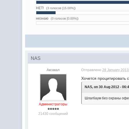
НЕТ!
(3 голосов [15.00%])
незнаю
(0 голосов [0.00%])
NAS
Аксакал
Отправлено
28 January 2013 
Хочется процитировать 
NAS, on 30 Aug 2012 - 06:
Шлагбаум без охраны офи
Администраторы
21430 сообщений