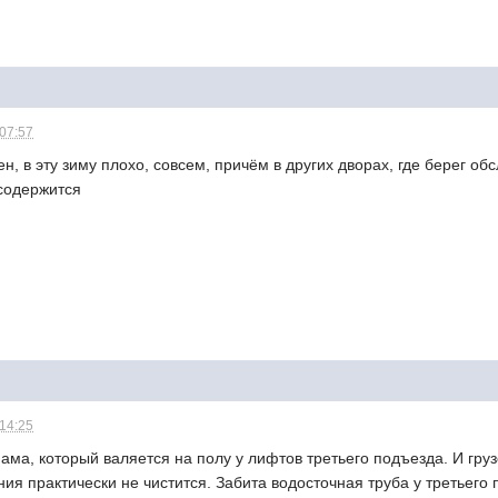
 07:57
ен, в эту зиму плохо, совсем, причём в других дворах, где берег о
содержится
 14:25
ама, который валяется на полу у лифтов третьего подъезда. И груз
ния практически не чистится. Забита водосточная труба у третьего