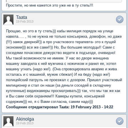
Простите, но мне кажется это уже не в ту степь!!!
Taata
19 Feb 2013
Прощаю, но это в ту степь))) кабы милиция порядок на улице
навела..... , то не нужна не только консьержка, домофон, но даже
(!!!) замок дверной!)) а про участкового терапевта- это к пущей
экономии))) все же сами!!)) Но, Вы большие молодцы!! Сами с
соседями почасовое дежурство ведете в подъезде, очевидно!
Мы такой возможности не имеем. У нас во дворе женщина
машину заводила к ней мужчина с ножичком и ранил ее, хотел
машину угнать (надо же!). (Она спровоцировала аварию и жива
осталась и с машиной, мужик сбежал) И на беду (надо же!)
полицейский патруль не проезжал с дозором. Пришел участковый
милиционер и стал он наши (за деньги соседей в складчину
купленные) видиокамеры просматривать))) так, что мы так же как
и Вы сами себя охраняем!!! Камеры купили, консьержей
содержим))) но, я с Вами согласна, самим надо)))
Сообщение отредактировал Taata: 19 February 2013 - 14:22
Akinolga
19 Feb 2013