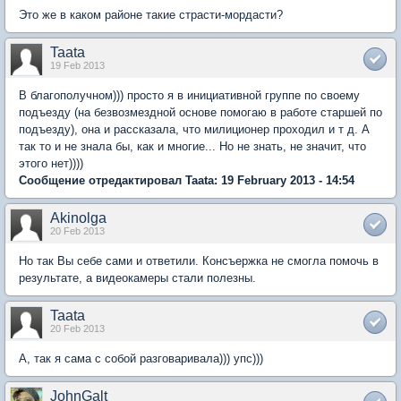
Это же в каком районе такие страсти-мордасти?
Taata
19 Feb 2013
В благополучном))) просто я в инициативной группе по своему
подъезду (на безвозмездной основе помогаю в работе старшей по
подъезду), она и рассказала, что милиционер проходил и т д. А
так то и не знала бы, как и многие... Но не знать, не значит, что
этого нет))))
Сообщение отредактировал Taata: 19 February 2013 - 14:54
Akinolga
20 Feb 2013
Но так Вы себе сами и ответили. Консъержка не смогла помочь в
результате, а видеокамеры стали полезны.
Taata
20 Feb 2013
А, так я сама с собой разговаривала))) упс)))
JohnGalt