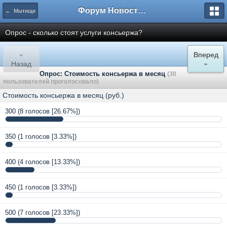
Форум Новостройки
← Мытищи
Опрос - сколько стоят услуги консьержа?
«
Вперед
Назад
»
Опрос: Стоимость консьержа в месяц
(30
пользователей проголосовало)
Стоимость консьержа в месяц (руб.)
300
(8 голосов [26.67%])
350
(1 голосов [3.33%])
400
(4 голосов [13.33%])
450
(1 голосов [3.33%])
500
(7 голосов [23.33%])