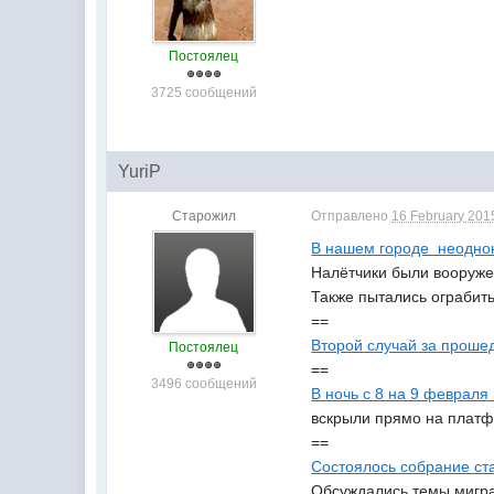
Постоялец
3725 сообщений
YuriP
Старожил
Отправлено
16 February 2015
В нашем городе неоднок
Налётчики были вооружен
Также пытались ограбить
==
Второй случай за проше
Постоялец
==
3496 сообщений
В ночь с 8 на 9 феврал
вскрыли прямо на платфо
==
Состоялось собрание ст
Обсуждались темы миграц