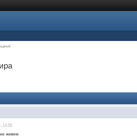
рудный
ира
- 14:56
вке живем