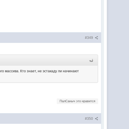
#349
о массива. Кто знает, не эстакаду ли начинают
ПалСаныч это нравится
#350