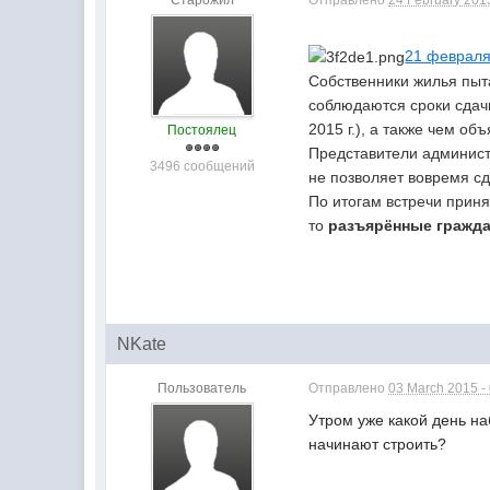
Старожил
Отправлено
24 February 2015
21 февраля
Собственники жилья пыт
соблюдаются сроки сдач
2015 г.), а также чем о
Постоялец
Представители админист
3496 сообщений
не позволяет вовремя с
По итогам встречи приня
то
разъярённые гражда
NKate
Пользователь
Отправлено
03 March 2015 -
Утром уже какой день на
начинают строить?