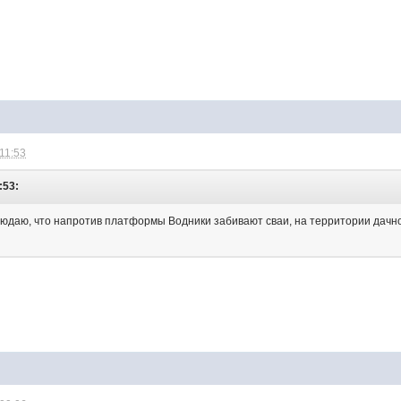
 11:53
:53:
людаю, что напротив платформы Водники забивают сваи, на территории дачног