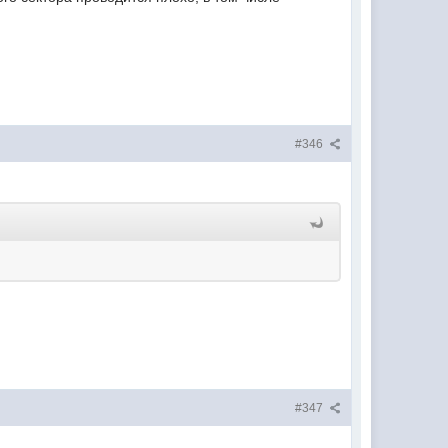
#346
#347