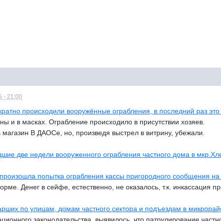
 - 21:00
ратно происходили вооружённые ограбления, в последний раз это
ы и в масках. Ограбление происходило в присутствии хозяев.
 магазин В ДАОСе, но, произведя выстрел в витрину, убежали.
дшие две недели вооруженного ограбления частного дома в мкр.Хл
я произошла попытка ограбления кассы пригородного сообщения н
рме. Денег в сейфе, естественно, не оказалось, т.к. инкассация п
арших по улицам, домам частного сектора и подъездам в микрора
ионного законодательства, выявилось, что патрулирование частно