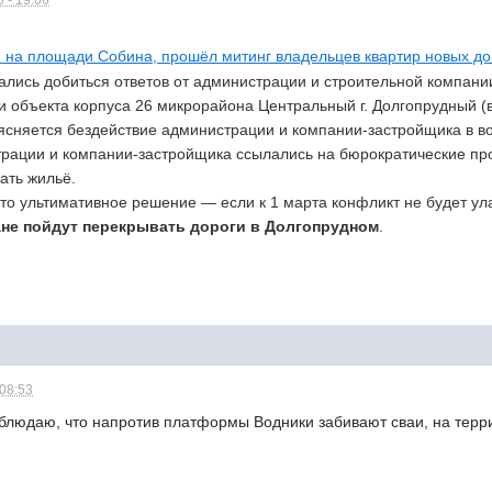
 - 19:06
 на площади Собина, прошёл митинг владельцев квартир новых д
ались добиться ответов от администрации и строительной компани
и объекта корпуса 26 микрорайона Центральный г. Долгопрудный 
бъясняется бездействие администрации и компании-застройщика в 
рации и компании-застройщика ссылались на бюрократические пров
дать жильё.
то ультимативное решение — если к 1 марта конфликт не будет ул
не пойдут перекрывать дороги в Долгопрудном
.
 08:53
блюдаю, что напротив платформы Водники забивают сваи, на террит