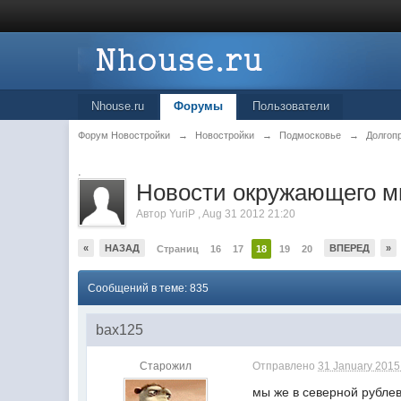
Nhouse.ru
Форумы
Пользователи
Форум Новостройки
→
Новостройки
→
Подмосковье
→
Долгоп
.
Новости окружающего м
Автор
YuriP
,
Aug 31 2012 21:20
«
НАЗАД
ВПЕРЕД
»
Страниц
16
17
18
19
20
Сообщений в теме: 835
bax125
Старожил
Отправлено
31 January 2015 
мы же в северной рубле