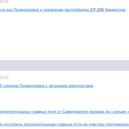
 00:06
ится иск Подмосковья о признании застройщика
СУ-155
банкротом
.
 12:10
15 городов Подмосковья с четырьмя аэропортами
дополнительных главных пути от Савеловского вокзала до станции 
я построить дополнительные главные пути на участках протяженно