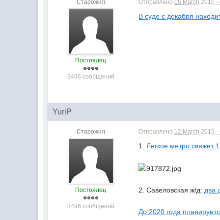
Старожил
Отправлено
05 March 2015 -
В суде с декабря наход
Постоялец
3496 сообщений
YuriP
Старожил
Отправлено
12 March 2015 -
1.
Легкое метро свяжет 
2. Савеловская ж/д:
два 
Постоялец
3496 сообщений
До 2020 года планируетс