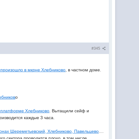
#345
 произошло в мкрне Хлебниково
, в частном доме.
ебников
о
а платформе Хлебниково
. Вытащили сейф и
роизводится каждые 3 часа.
йонах Шереметьевский, Хлебниково, Павельцево
....
го сектора проводится плохо, в том числе