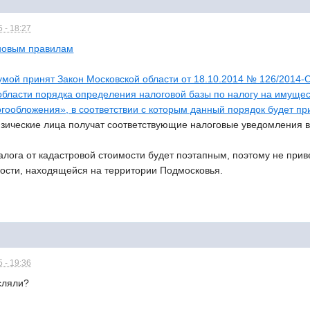
 - 18:27
 новым правилам
умой принят Закон Московской области от 18.10.2014 № 126/2014-
области порядка определения налоговой базы по налогу на имущес
гообложения», в соответствии с которым данный порядок будет пр
зические лица получат соответствующие налоговые уведомления в 
лога от кадастровой стоимости будет поэтапным, поэтому не приве
ости, находящейся на территории Подмосковья.
 - 19:36
сляли?