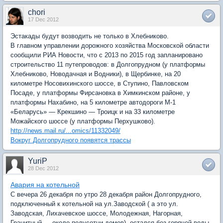
chori
17 Dec 2012
Эстакады будут возводить не только в Хлебниково.
В главном управлении дорожного хозяйства Московской области
сообщили РИА Новости, что с 2013 по 2015 год запланировано
строительство 11 путепроводов: в Долгопрудном (у платформы
Хлебниково, Новодачная и Водники), в Щербинке, на 20
километре Носовихинского шоссе, в Ступино, Павловском
Посаде, у платформы Фирсановка в Химкинском районе, у
платформы Нахабино, на 5 километре автодороги М-1
«Беларусь» — Крекшино — Троицк и на 33 километре
Можайского шоссе (у платформы Перхушково).
http://news.mail.ru/...omics/11332049/
Вокруг Долгопрудного появятся трассы
YuriP
28 Dec 2012
Авария на котельной
С вечера 26 декабря по утро 28 декабря район Долгопрудного,
подключенный к котельной на ул.Заводской ( а это ул.
Заводская, Лихачевское шоссе, Молодежная, Нагорная,
Гранитный — около полусотни домов), остался без горячей воды