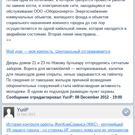
по замене котла, и электрические сети, находящиеся на
обслуживании ООО «Оборонэнерго».Энергоснабжение
коммунальных объектов, жилищного фонда и объектов
социального назначения военного городка до сих пор
осуществляется по одной кабельной линии, которая находится в
аварийном состоянии. Вторая линия неисправна...
==
Мой дом — моя крепость. Центральный отгораживается
Дворы домов 21 и 23 по Новому бульвару отгородились сетчатым
забором. Ворота для автомобилей — моторизованные, калитки
для пешеходов днем открыты, ночью закрываются на таблетку.
По сведения от тамошних жильцов причиной возведения
оборонительных сооружений стала неблаговидная активность
молодежи. В одном из подъездов размещен пункт охраны.
Сообщение отредактировал YuriP: 08 December 2012 - 19:00
YuriP
11 Dec 2012
История контроля работы ЖилКомСервиса (ЖКС) - крупнейшей
УК нашего города - со стороны ИГ одного дома или их оппонентов