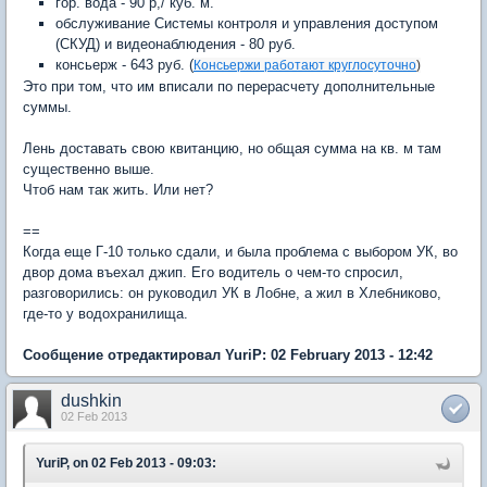
гор. вода - 90 р,/ куб. м.
обслуживание Системы контроля и управления доступом
(СКУД) и видеонаблюдения - 80 руб.
консьерж - 643 руб. (
Консьержи работают круглосуточно
)
Это при том, что им вписали по перерасчету дополнительные
суммы.
Лень доставать свою квитанцию, но общая сумма на кв. м там
существенно выше.
Чтоб нам так жить. Или нет?
==
Когда еще Г-10 только сдали, и была проблема с выбором УК, во
двор дома въехал джип. Его водитель о чем-то спросил,
разговорились: он руководил УК в Лобне, а жил в Хлебниково,
где-то у водохранилища.
Сообщение отредактировал YuriP: 02 February 2013 - 12:42
dushkin
02 Feb 2013
YuriP, on 02 Feb 2013 - 09:03: