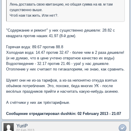
Лень доставать свою квитанцию, но общая сумма на кв. м там
существенно выше.
Чтоб нам так жить. Или нет?.
"Содержание и ремонт" у них существенно дешевле: 28.82 с
квадрата против наших 41.97 (8-й дом).
Горячая вода: 89.67 против 88.8
Холодная вода: 14.47 против 32.47 - более чем в 2 раза дешевле!
(и не думаю, что в цене учтено отвратное качество их воды)
Водоотведение - 32.17 против 21.46 - ура! у нас дешевле.
Отопление у них считают по гигакалориям, не знаю, как сравнить.
Шумят они не из-за тарифов, а из-за непонятно откуда взятых
объёмов потребления. Это, похоже, беда многих УК - после
весёлых праздников прийти и насчитать какую-нибудь ахинею.
А счётчики у них аж трёхтарифные.
Сообщение отредактировал dushkin: 02 February 2013 - 21:07
YuriP
02 Feb 2013