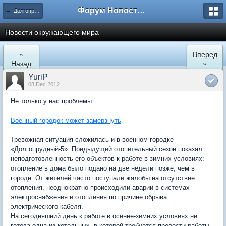
Форум Новостройки
← Долгопрудный
Новости окружающего мира
«
Вперед
Назад
»
YuriP
08 Dec 2012
Не только у нас проблемы:
Военный городок может замерзнуть
Тревожная ситуация сложилась и в военном городке
«Долгопрудный-5». Предыдущий отопительный сезон показал
неподготовленность его объектов к работе в зимних условиях:
отопление в дома было подано на две недели позже, чем в
городе. От жителей часто поступали жалобы на отсутствие
отопления, неоднократно происходили аварии в системах
электроснабжения и отопления по причине обрыва
электрического кабеля.
На сегодняшний день к работе в осенне-зимних условиях не
готова одна из котельных, в которой требуется провести работы