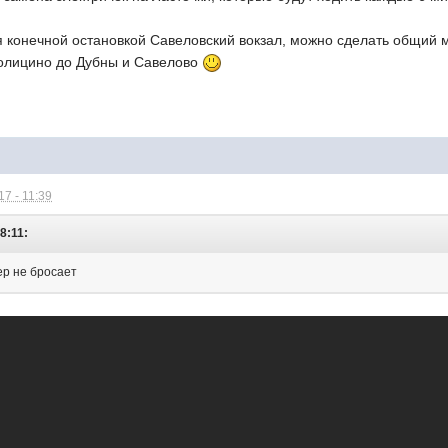
 конечной остановкой Савеловский вокзал, можно сделать общий ма
олицино до Дубны и Савелово
7 - 11:39
8:11:
ер не бросает