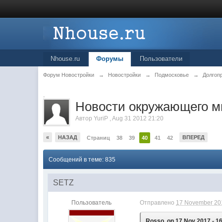
Nhouse.ru
Форумы
Пользователи
Форум Новостройки
→
Новостройки
→
Подмосковье
→
Долгоп
.
Новости окружающего м
Автор
YuriP
,
Aug 31 2012 21:20
«
НАЗАД
ВПЕРЕД
Страниц
38
39
40
41
42
Сообщений в теме: 835
SETZ
Пользователь
Отправлено
17 November 201
Rosso, on 17 Nov 2017 - 16