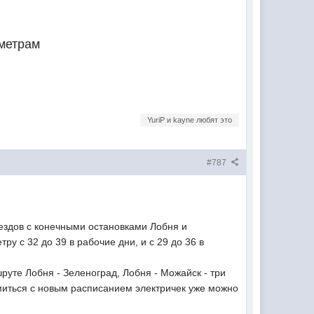
аметрам
YuriP и kayne любят это
#787
ездов с конечными остановками Лобня и
 с 32 до 39 в рабочие дни, и с 29 до 36 в
уте Лобня - Зеленоград, Лобня - Можайск - три
омиться с новым расписанием электричек уже можно