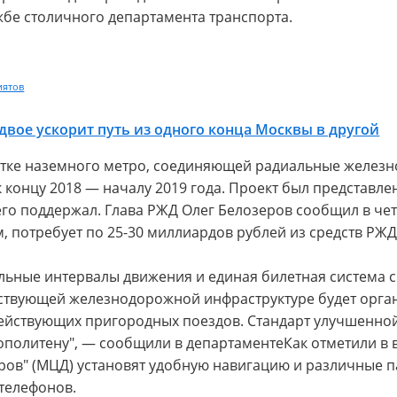
жбе столичного департамента транспорта.
иятов
двое ускорит путь из одного конца Москвы в другой
ветке наземного метро, соединяющей радиальные желез
к концу 2018 — началу 2019 года. Проект был представле
 его поддержал. Глава РЖД Олег Белозеров сообщил в че
м, потребует по 25-30 миллиардов рублей из средств РЖД
льные интервалы движения и единая билетная система 
ествующей железнодорожной инфраструктуре будет орг
действующих пригородных поездов. Стандарт улучшенной
ополитену", — сообщили в департаменте
Как отметили в 
ов" (МЦД) установят удобную навигацию и различные пас
 телефонов.