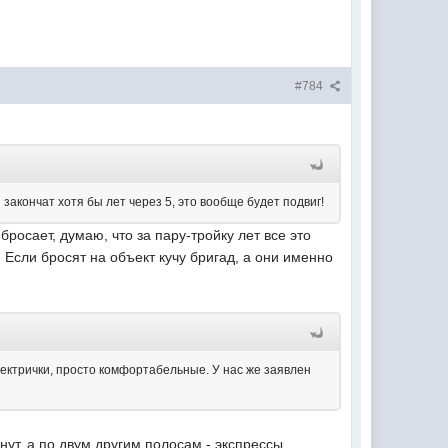
#784
и закончат хотя бы лет через 5, это вообще будет подвиг!
бросает, думаю, что за пару-тройку лет все это
 Если бросят на объект кучу бригад, а они именно
 электрички, просто комфортабельные. У нас же заявлен
нут, а по двум другим полосам - экспрессы,