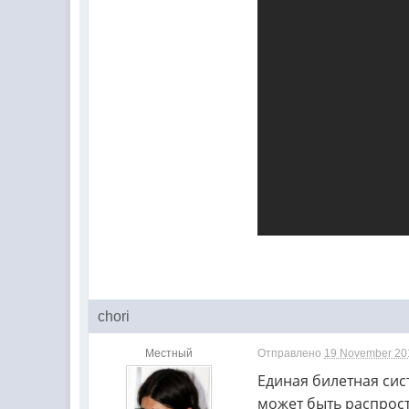
chori
Местный
Отправлено
19 November 201
Единая билетная сис
может быть распрос