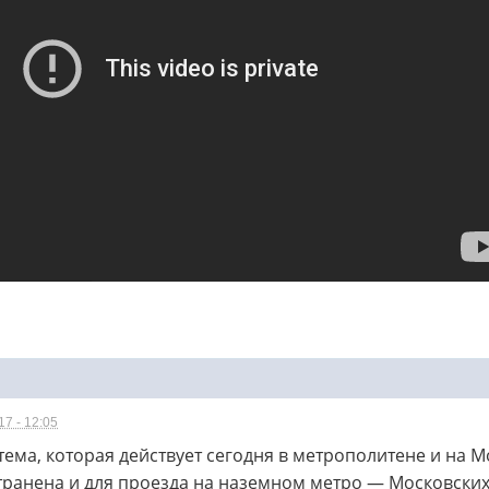
7 - 12:05
тема, которая действует сегодня в метрополитене и на 
транена и для проезда на наземном метро — Московски