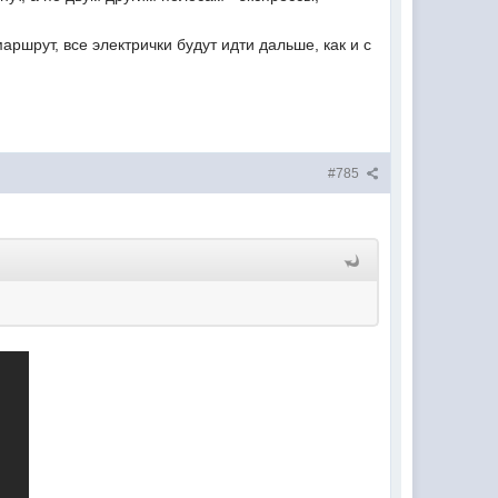
ршрут, все электрички будут идти дальше, как и с
#785