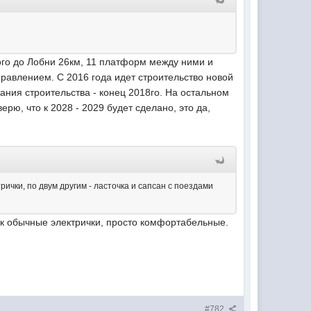
ого до Лобни 26км, 11 платформ между ними и
равлением. С 2016 года идет строительство новой
ания строительства - конец 2018го. На остальном
рю, что к 2028 - 2029 будет сделано, это да,
ички, по двум другим - ласточка и сапсан с поездами
и как обычные электрички, просто комфортабельные.
#782