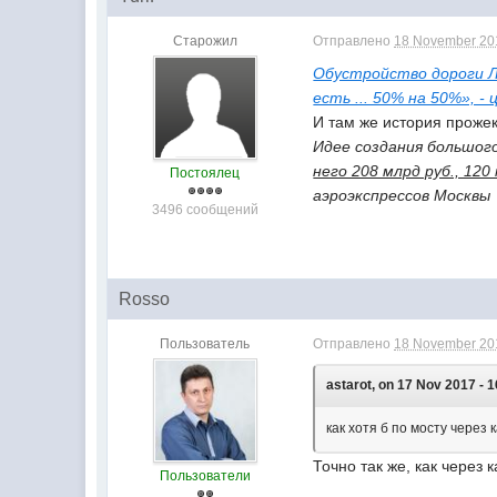
Старожил
Отправлено
18 November 201
Обустройство дороги Ло
есть ... 50% на 50%»,
И там же история прожек
Идее создания большого
него 208 млрд руб., 12
Постоялец
аэроэкспрессов Москвы
3496 сообщений
Rosso
Пользователь
Отправлено
18 November 201
astarot, on 17 Nov 2017 - 1
как хотя б по мосту через
Точно так же, как чере
Пользователи