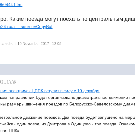
9050444.html
ро. Какие поезда могут поехать по центральным ди
m24.ru/a..._source=CopyBuf
ал chori: 19 November 2017 - 12:05
7 - 13:36
ия электричек ЦППК вступит в силу c 10 декабря
ком направлении будет организовано диаметральное движение по
ны размеры движения поездов по Белорусско-Савеловскому диаметру
етральное движение поездов. Два поезда будет запущено на маршр
ожайск - один поезд, из Дмитрова в Одинцово - три поезда. Ознак
ьная ППК».