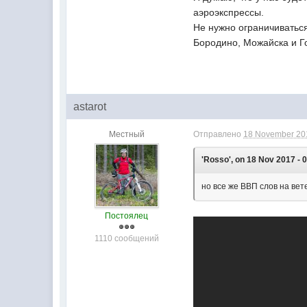
аэроэкспрессы.
Не нужно ограничиваться
Бородино, Можайска и Г
astarot
Местный
Отправлено
18 November 201
'Rosso', on 18 Nov 2017 - 0
но все же ВВП слов на вет
Постоялец
1110 сообщений