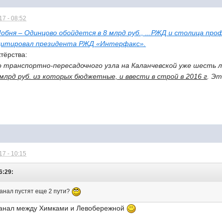
7 - 08:52
бня – Одинцово обойдется в 8 млрд руб., ...РЖД и столица про
 - цитировал президента РЖД «Интерфакс».
тёрства:
 транспортно-пересадочного узла на Каланчевской уже шесть л
0 млрд руб. из которых бюджетные, и ввести в строй в 2016 г
. Эт
7 - 10:15
6:29:
 канал пустят еще 2 пути?
з канал между Химками и Левобережной