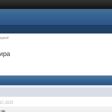
рудный
ира
7 - 22:27
:26: