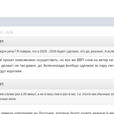
7 - 11:11
27:
идти речь? Я поверю, что к 2028 - 2029 будет сделано, это да, реально. А есл
ой проект невозможно осуществить, но все же ВВП слов на ветер не 
 делают не так давно, до Зеленограда вообще сделали за пару лет.
удут короткие.
27:
м случае раз в 20 минут, а не в часы пик и раз в час, т.е. почти как обычные
колько иное.
т замена электричек на Ласточки, которые будут ходить каждые 6 ми