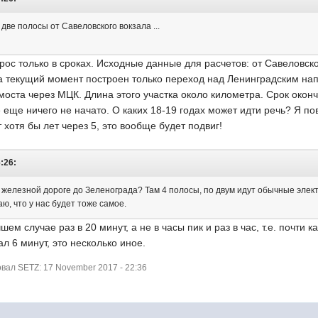
ве полосы от Савеловского вокзала ...
ос только в сроках. Исходные данные для расчетов: от Савеловск
а текущий момент построен только переход над Ленинградским нап
ста через МЦК. Длина этого участка около километра. Срок оконч
еще ничего не начато. О каких 18-19 годах может идти речь? Я пове
 хотя бы лет через 5, это вообще будет подвиг!
:26:
железной дороге до Зеленограда? Там 4 полосы, по двум идут обычные электр
ю, что у нас будет тоже самое.
шем случае раз в 20 минут, а не в часы пик и раз в час, т.е. почт
л 6 минут, это несколько иное.
ал SETZ: 17 November 2017 - 22:36