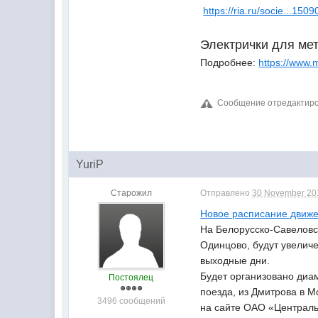
https://ria.ru/socie...150
Электрички для мет
Подробнее:
https://www.
Сообщение отредактиров
YuriP
Старожил
Отправлено
30 November 201
Новое расписание движен
На Белорусско-Савеловс
Одинцово, будут увеличе
выходные дни.
Будет организовано диам
Постоялец
поезда, из Дмитрова в М
3496 сообщений
на сайте ОАО «Централ