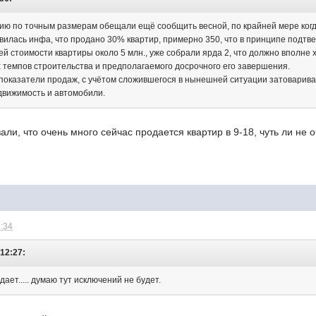
ю по точным размерам обещали ещё сообщить весной, по крайней мере когда
оявилась инфа, что продано 30% квартир, примерно 350, что в принципе под
й стоимости квартиры около 5 млн., уже собрали ярда 2, что должно вполне 
темпов строительства и предполагаемого досрочного его завершения.
показатели продаж, с учётом сложившегося в нынешней ситуации затоварива
движимость и автомобили.
али, что очень много сейчас продается квартир в 9-18, чуть ли не 
2:34
 12:27:
дает..... думаю тут исключений не будет.