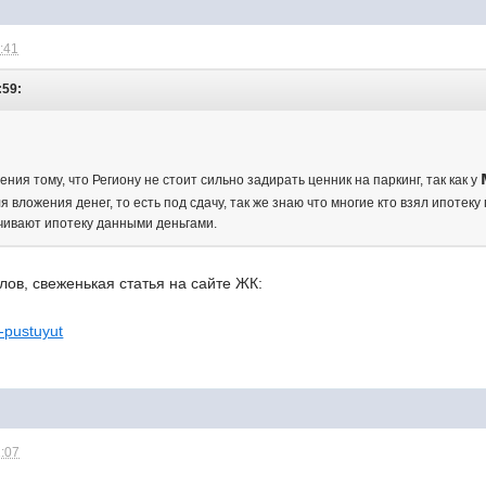
1:41
:59:
ния тому, что Региону не стоит сильно задирать ценник на паркинг, так как у
 вложения денег, то есть под сдачу, так же знаю что многие кто взял ипотеку
чивают ипотеку данными деньгами.
ов, свеженькая статья на сайте ЖК:
i-pustuyut
2:07