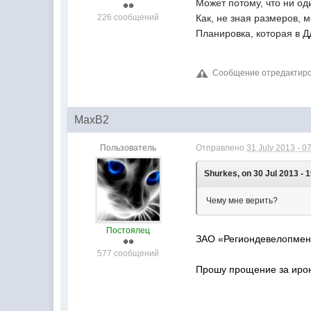
Может потому, что ни од
226 сообщений
Как, не зная размеров, 
Планировка, которая в Д
Сообщение отредактирова
MaxB2
Пользователь
Отправлено
31 July 2013 - 0
Shurkes, on 30 Jul 2013 - 1
Чему мне верить?
Постоялец
ЗАО «Региондевелопме
577 сообщений
Прошу прощение за ирони