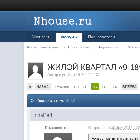
Nhouse.ru
Форумы
Пользователи
Форум Новостройки
→
Новостройки
→
Подмосковье
→
Мытищ
.
ЖИЛОЙ КВАРТАЛ «9-18»
Автор
myr
,
Sep 14 2012 11:37
«
НАЗАД
ВПЕРЕД
Страниц
110
111
112
113
114
Сообщений в теме: 6907
IrinaPerl
Пользователь
Отправлено
30 July 2013 - 2
Yola22, on 30 Jul 2013 - 11