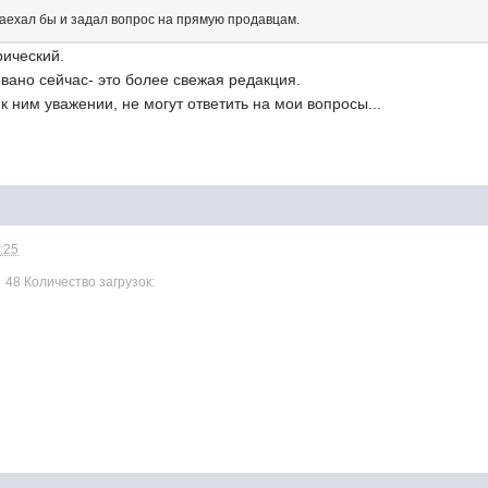
заехал бы и задал вопрос на прямую продавцам.
рический.
овано сейчас- это более свежая редакция.
к ним уважении, не могут ответить на мои вопросы...
1:25
48 Количество загрузок: