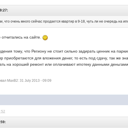
19:27:
и, что очень много сейчас продается квартир в 9-18, чуть ли не очередь на ип
е отчитались на сайте.
ения тому, что Региону не стоит сильно задирать ценник на паркин
тир приобретаются для вложения денег, то есть под сдачу, так же з
тать на хороший ремонт или оплачивают ипотеку данными деньгами
ал MaxB2: 31 July 2013 - 09:09
0:52
:59: