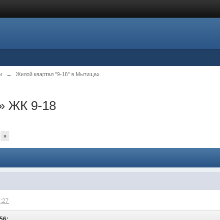
и
→
Жилой квартал "9-18" в Мытищах
 ЖК 9-18
»
2:27
:56: