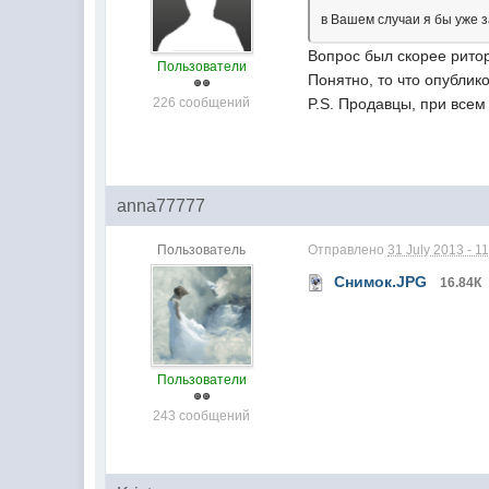
в Вашем случаи я бы уже 
Вопрос был скорее рито
Пользователи
Понятно, то что опублик
226 сообщений
P.S. Продавцы, при всем 
anna77777
Пользователь
Отправлено
31 July 2013 - 1
Снимок.JPG
16.84К
Пользователи
243 сообщений