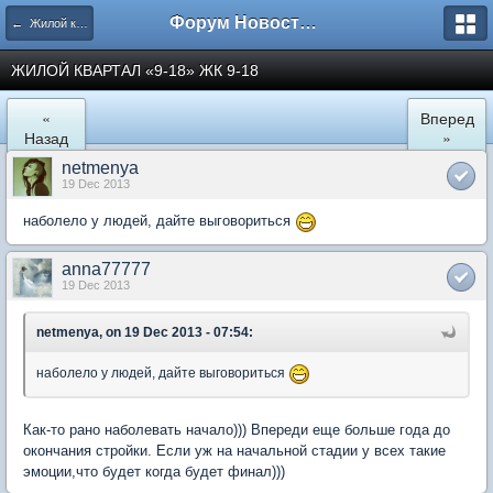
Форум Новостройки
← Жилой квартал "9-18" в Мытищах
ЖИЛОЙ КВАРТАЛ «9-18» ЖК 9-18
«
Вперед
Назад
»
netmenya
19 Dec 2013
наболело у людей, дайте выговориться
anna77777
19 Dec 2013
netmenya, on 19 Dec 2013 - 07:54:
наболело у людей, дайте выговориться
Как-то рано наболевать начало))) Впереди еще больше года до
окончания стройки. Если уж на начальной стадии у всех такие
эмоции,что будет когда будет финал)))