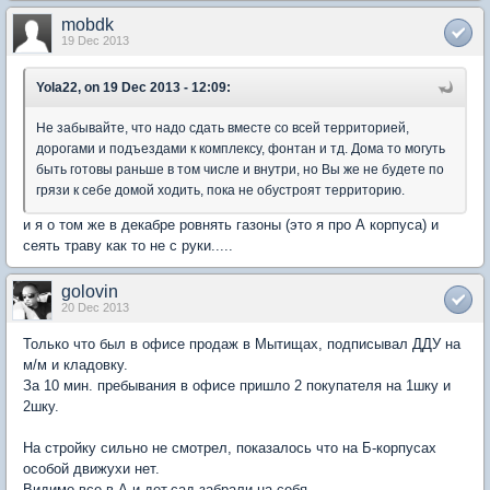
mobdk
19 Dec 2013
Yola22, on 19 Dec 2013 - 12:09:
Не забывайте, что надо сдать вместе со всей территорией,
дорогами и подъездами к комплексу, фонтан и тд. Дома то могуть
быть готовы раньше в том числе и внутри, но Вы же не будете по
грязи к себе домой ходить, пока не обустроят территорию.
и я о том же в декабре ровнять газоны (это я про А корпуса) и
сеять траву как то не с руки.....
golovin
20 Dec 2013
Только что был в офисе продаж в Мытищах, подписывал ДДУ на
м/м и кладовку.
За 10 мин. пребывания в офисе пришло 2 покупателя на 1шку и
2шку.
На стройку сильно не смотрел, показалось что на Б-корпусах
особой движухи нет.
Видимо все в А и дет.сад забрали на себя.