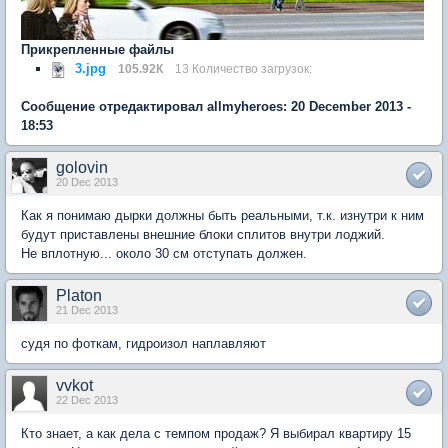
Прикрепленные файлы
3.jpg
105.92К
13 Количество загрузок:
Сообщение отредактировал allmyheroes: 20 December 2013 -
18:53
golovin
20 Dec 2013
Как я понимаю дырки должны быть реальными, т.к. изнутри к ним
будут приставлены внешние блоки сплитов внутри лоджий.
Не вплотную... около 30 см отступать должен.
Platon
21 Dec 2013
судя по фоткам, гидроизол наплавляют
vvkot
22 Dec 2013
Кто знает, а как дела с темпом продаж? Я выбирал квартиру 15