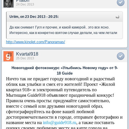
Platon
24 Dec 2013
Uriim, on 23 Dec 2013 - 20:25:
Да как снимает Гугл и прочие, и какой камерой.. это все ясно.
Интересно, как в конкретно взятом случае делали, на чем летали
http://www.kinolet.com/Panoramas/
Kvartal918
25 Dec 2013
Новогодний фотоконкурс «Улыбнись Новому году» от 9-
18
Guide
Ничто так не придает городу новогодний и радостный
облик как улыбки и смех его жителей! Проект «Жилой
квартал 918» и электронный путеводитель по
Мытищам
Guide
918 объявляют праздничный конкурс!
Правила очень просты: придумайте самостоятельно,
вместе с семьей или друзьями новогодний образ,
сфотографируйтесь на фоне вашей любимой
достопримечательности в городе, отправьте фотографию и
название места на
info
@guide918.ru
, а также поставить
оценку своему любимому месту на карте города на