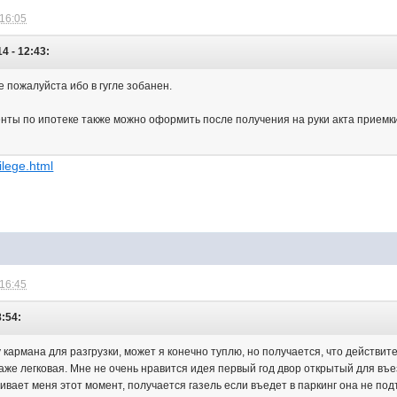
 16:05
4 - 12:43:
 пожалуйста ибо в гугле зобанен.
нты по ипотеке также можно оформить после получения на руки акта приемк
vilege.html
 16:45
8:54:
у кармана для разгрузки, может я конечно туплю, но получается, что действи
же легковая. Мне не очень нравится идея первый год двор открытый для въез
вает меня этот момент, получается газель если въедет в паркинг она не подъ