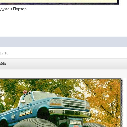
ридуман Портер.
 17:10
:06: