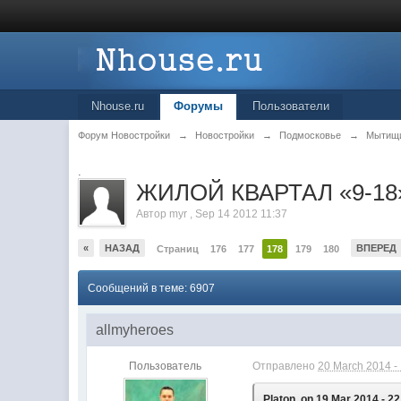
Nhouse.ru
Форумы
Пользователи
Форум Новостройки
→
Новостройки
→
Подмосковье
→
Мытищ
.
ЖИЛОЙ КВАРТАЛ «9-18»
Автор
myr
,
Sep 14 2012 11:37
«
НАЗАД
ВПЕРЕД
Страниц
176
177
178
179
180
Сообщений в теме: 6907
allmyheroes
Пользователь
Отправлено
20 March 2014 -
Platon, on 19 Mar 2014 - 22