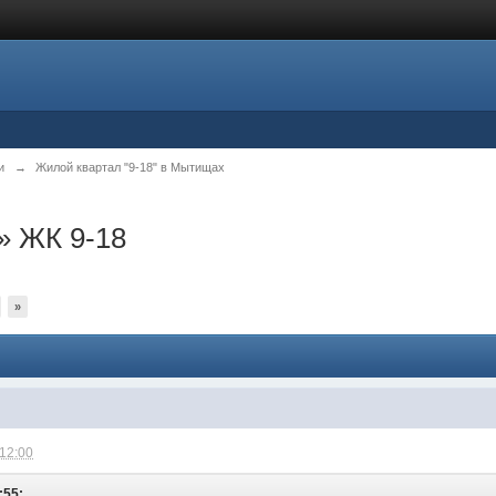
и
→
Жилой квартал "9-18" в Мытищах
 ЖК 9-18
»
 12:00
:55: