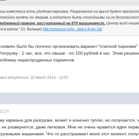
ии комплекса есть удобная парковка. Разрешение на въезд будет предост
покойно гулять по дворам, а родители быть спокойными за их безопаснос
одземный паркинг, рассчитанный на 870 машиномест.
Центр всей нашей
я в каток.
" (О. Вальчук)
http://urbanus.ru/re...deti-s-9-do-18/
условиях было бы логично организовать вариант "платной парковки"
/погрузку - 1 час, все, что свыше - по 100 рублей в час. Этим реш
роблему нераспроданных паркингов.
л allmyheroes: 20 March 2014 - 12:07
 11:54
ижу кармана для разгрузки, может я конечно туплю, но получается, 
е развернется, даже легковая. Мне не очень нравится идея первый
грузовыми машинами. Что-то расстраивает меня этот момент, получ