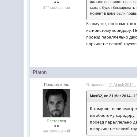
дальше она сможет разверн
577 сообщений
газель будет блокировать 
момент в доме были правы(
К тому же, если смотрет
изгибистому коридору. П
проезд параллельно двух
паркинг не всякий грузов
Platon
Пользователь
Отправлено
21 March 2014 -
MaxB2, on 21 Mar 2014 - 1
К тому же, если смотр
изгибистому коридору. 
Постоялец
проезд параллельно дв
в паркинг не всякий гр
660 сообщений