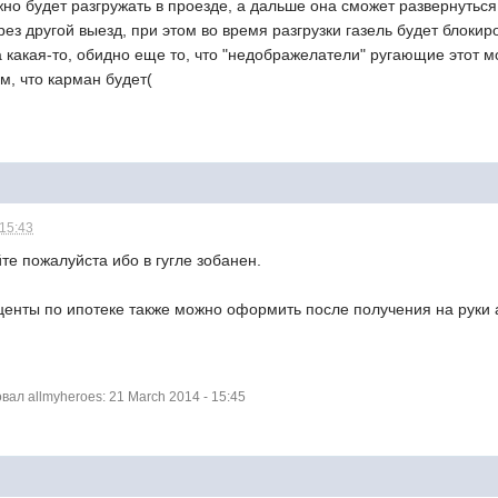
жно будет разгружать в проезде, а дальше она сможет развернуться
рез другой выезд, при этом во время разгрузки газель будет блокир
а какая-то, обидно еще то, что "недображелатели" ругающие этот 
м, что карман будет(
 15:43
те пожалуйста ибо в гугле зобанен.
енты по ипотеке также можно оформить после получения на руки а
л allmyheroes: 21 March 2014 - 15:45