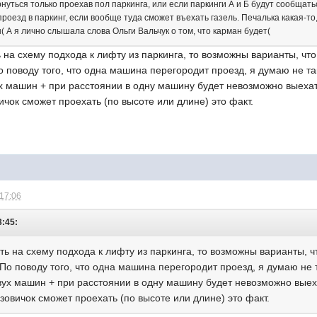
уться только проехав пол паркинга, или если паркинги А и Б будут сообщатьс
проезд в паркинг, если вообще туда сможет въехать газель. Печалька какая-т
 А я лично слышала слова Ольги Вальчук о том, что карман будет(
ь на схему подхода к лифту из паркинга, то возможны варианты, ч
о поводу того, что одна машина перегородит проезд, я думаю не так
 машин + при расстоянии в одну машину будет невозможно выехать/
ичок сможет проехать (по высоте или длине) это факт.
 17:06
3:45:
еть на схему подхода к лифту из паркинга, то возможны варианты, 
По поводу того, что одна машина перегородит проезд, я думаю не т
ух машин + при расстоянии в одну машину будет невозможно выехат
узовичок сможет проехать (по высоте или длине) это факт.