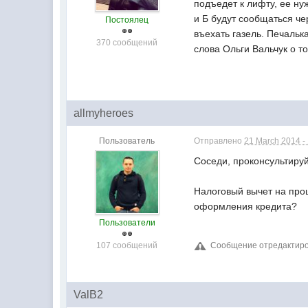
подъедет к лифту, ее ну
и Б будут сообщаться че
Постоялец
въехать газель. Печальк
370 сообщений
слова Ольги Вальчук о то
allmyheroes
Пользователь
Отправлено
21 March 2014 -
Соседи, проконсультируй
Налоговый вычет на проц
оформления кредита?
Пользователи
107 сообщений
Сообщение отредактирова
ValB2