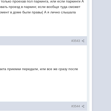
 только проехав пол паркинга, или если паркинги А
овать проезд в паркинг, если вообще туда сможет
момент в доме были правы( А я лично слышала
#3543
кта приемки передали, или все же сразу после
#3544