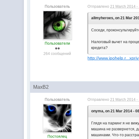
Пользователь
Отправлено
21 March 2014 -
allmyheroes, on 21 Mar 201
Соседи, проконсультируйте
Налоговый вычет на проце
Пользователи
кредита?
264 сообщений
http://www.ipohelp.r...xpri
MaxB2
Пользователь
Отправлено
21 March 2014 -
onyma, on 21 Mar 2014 - 0
Глядя на паркинг я не виж
машина не развернется, да
машинами. Что-то расстраи
Постоялец