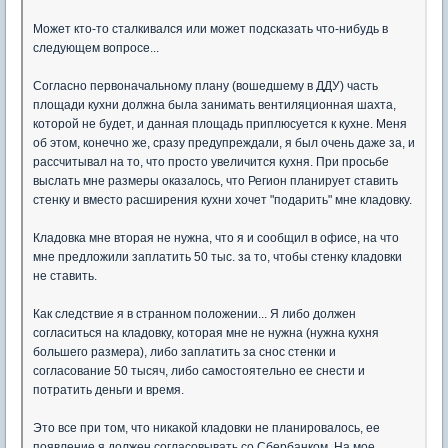
Может кто-то сталкивался или может подсказать что-нибудь в
следующем вопросе...
Согласно первоначальному плану (вошедшему в ДДУ) часть
площади кухни должна была занимать вентиляционная шахта,
которой не будет, и данная площадь приплюсуется к кухне. Меня
об этом, конечно же, сразу предупреждали, я был очень даже за, и
рассчитывал на то, что просто увеличится кухня. При просьбе
выслать мне размеры оказалось, что Регион планирует ставить
стенку и вместо расширения кухни хочет "подарить" мне кладовку.
Кладовка мне вторая не нужна, что я и сообщил в офисе, на что
мне предложили заплатить 50 тыс. за то, чтобы стенку кладовки
не ставить.
Как следствие я в странном положении... Я либо должен
согласиться на кладовку, которая мне не нужна (нужна кухня
большего размера), либо заплатить за снос стенки и
согласование 50 тысяч, либо самостоятельно ее снести и
потратить деньги и время.
Это все при том, что никакой кладовки не планировалось, ее
появление я должен согласовывать со Сбербанком. На мое