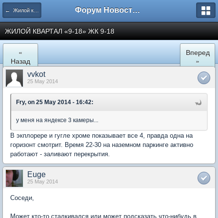
Форум Новостройки
← Жилой квартал "9-18" в Мытищах
ЖИЛОЙ КВАРТАЛ «9-18» ЖК 9-18
«
Вперед
Назад
»
vvkot
25 May 2014
Fry, on 25 May 2014 - 16:42:
у меня на яндексе 3 камеры...
В экплорере и гугле хроме показывает все 4, правда одна на
горизонт смотрит. Время 22-30 на наземном паркинге активно
работают - заливают перекрытия.
Euge
25 May 2014
Соседи,
Может кто-то сталкивался или может подсказать что-нибудь в