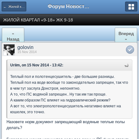
Форум Новостройки
← Жилой квартал "9-18" в Мытищах
ЖИЛОЙ КВАРТАЛ «9-18» ЖК 9-18
«
Вперед
Назад
»
golovin
15 Nov 2014
Uriim, on 15 Nov 2014 - 13:42:
Теплый пол и полотенцесушитель - две большие разницы.
Теплый пол на воде вообще то законодательно запрещен, так что
в чем тут заслуга Донстроя, непонятно.
А то, что ПС водяной запрещен.. Ну так им так проще.
А каким образом ПС влияет на гидрравлический режим?
А вот то, что электрополотенцесушитель негативно влияет на
кошелек, это точно.
Назовете норм.документ запрещающий водяные теплые полы
делать?