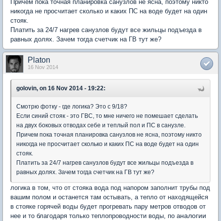
Причем пока точная планировка санузлов не ясна, поэтому никто
никогда не просчитает сколько и каких ПС на воде будет на один
стояк.
Платить за 24/7 нагрев санузлов будут все жильцы подъезда в
равных долях. Зачем тогда счетчик на ГВ тут же?
Platon
16 Nov 2014
golovin, on 16 Nov 2014 - 19:22:
Смотрю фотку - где логика? Это с 9/18?
Если синий стояк - это ГВС, то мне ничего не помешает сделать
на двух боковых отводах себе и теплый пол и ПС в санузле.
Причем пока точная планировка санузлов не ясна, поэтому никто
никогда не просчитает сколько и каких ПС на воде будет на один
стояк.
Платить за 24/7 нагрев санузлов будут все жильцы подъезда в
равных долях. Зачем тогда счетчик на ГВ тут же?
логика в том, что от стояка вода под напором заполнит трубы под
вашим полом и останется там остывать, а тепло от находящейся
в стояке горячей воды будет прогревать пару метров отводов от
налогии
нее и то благодаря только теплопроводности воды, по а