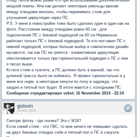
отбор тепла можно разве что при использовании дополнительной
мощной помпы. Или как делают некоторые умельцы врезав
между отводами вентиль, чтобы пережимать стояк для
улучшения циркуляции через ПС.
P.S. У меня в новостройке тоже было сделано один в один как на
фото. Расстояние между отводами ровно 60 см - для
подключения ПС с боковой подводкой на 60 см.Нормально
работает только ПС с боковой подводкой. Те кто поставил ПС с
нижней подводкой, которых больше выбор и симпатичнее дизайн
мучаются, так как ПС не греется - конвективная циркуляция
обеспечивается только при горизонтальной подводке к ПС о чем
я писал выше.
Кстати стояк в туалете, а ПС должен быть в ванной, так что
длинной трассы было не избежать. Я провел горизонтально и у
меня все норм, а некоторые кинули по полу в надежде, что
заодно и теплый пол будет. В итоге маются с холодными ПС.
Сообщение отредактировал vvkot: 16 November 2014 - 22:14
golovin
16 Nov 2014
Смотрю фотку - где логика? Это с 9/18?
Если синий стояк - это ГВС, то мне ничего не помешает сделать
на двух боковых отводах себе и теплый пол и ПС в санузле.