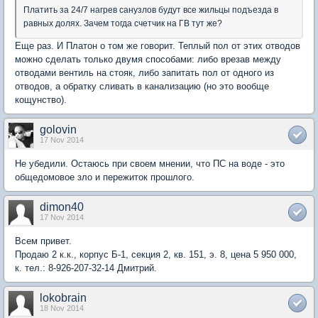
Платить за 24/7 нагрев санузлов будут все жильцы подъезда в
равных долях. Зачем тогда счетчик на ГВ тут же?
Еще раз. И Платон о том же говорит. Теплый пол от этих отводов
можно сделать только двумя способами: либо врезав между
отводами вентиль на стояк, либо запитать пол от одного из
отводов, а обратку сливать в канализацию (но это вообще
кощунство).
golovin
17 Nov 2014
Не убедили. Остаюсь при своем мнении, что ПС на воде - это
общедомовое зло и пережиток прошлого.
dimon40
17 Nov 2014
Всем привет.
Продаю 2 к.к., корпус Б-1, секция 2, кв. 151, э. 8, цена 5 950 000,
к. тел.: 8-926-207-32-14 Дмитрий.
lokobrain
18 Nov 2014