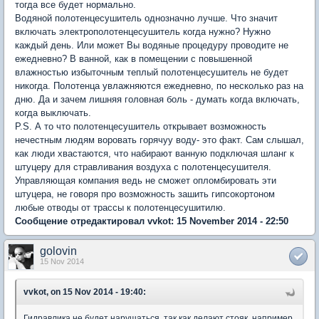
тогда все будет нормально.
Водяной полотенцесушитель однозначно лучше. Что значит
включать электрополотенцесушитель когда нужно? Нужно
каждый день. Или может Вы водяные процедуру проводите не
ежедневно? В ванной, как в помещении с повышенной
влажностью избыточным теплый полотенцесушитель не будет
никогда. Полотенца увлажняются ежедневно, по несколько раз на
дню. Да и зачем лишняя головная боль - думать когда включать,
когда выключать.
P.S. А то что полотенцесушитель открывает возможность
нечестным людям воровать горячуу воду- это факт. Сам слышал,
как люди хвастаются, что набирают ванную подключая шланг к
штуцеру для стравливания воздуха с полотенцесушителя.
Управляющая компания ведь не сможет опломбировать эти
штуцера, не говоря про возможность зашить гипсокортоном
любые отводы от трассы к полотенцесушитилю.
Сообщение отредактировал vvkot: 15 November 2014 - 22:50
golovin
15 Nov 2014
vvkot, on 15 Nov 2014 - 19:40:
Гидравлика не будет нарушаться, так как делают стояк, например,