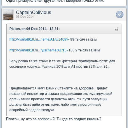
Одна прямоугольная другая нет. Наверное только этим.
CaptainOblivious
06 Dec 2014
Platon, on 06 Dec 2014 - 12:31:
http://kvartal918.ru...heme/A1/6/1469?
- 99 тысяч за кв.м
http://kvartal918.ru...ry/scheme/A1/13
- 108,9 тысяч за кв.м
Беру ровно те же этажи и те же критерии "прямоугольности" для
соседнего корпуса. Разница 10% для А1 против 32% для Б1.
Предполагается кем? Вами? Стеклите на здоровье. Придет
пожарный инспектор и выдаст предписание эксплуатирующей
организации произвести демонтаж окон, т.к. пути эвакуации
должны быть либо открытыми, либо иметь постоянный/
аварийный подпор воздуха
Платон, ну что за вопросы?! Ты где то подвох ищешь?