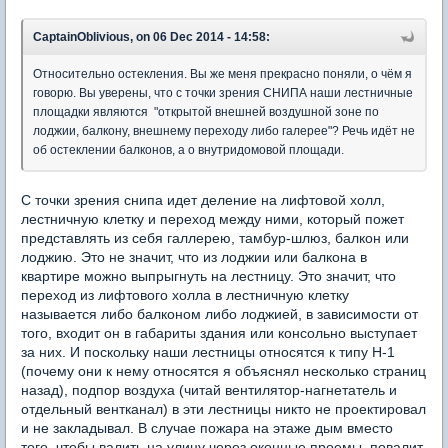
CaptainOblivious, on 06 Dec 2014 - 14:58:
Относительно остекления. Вы же меня прекрасно поняли, о чём я
говорю. Вы уверены, что с точки зрения СНИПА наши лестничные
площадки являются "открытой внешней воздушной зоне по
лоджии, балкону, внешнему переходу либо галерее"? Речь идёт не
об остеклении балконов, а о внутридомовой площади.
С точки зрения снипа идет деление на лифтовой холл,
лестничную клетку и переход между ними, который пожет
представлять из себя галлерею, тамбур-шлюз, балкон или
лоджию. Это не значит, что из лоджии или балкона в
квартире можно выпрыгнуть на лестницу. Это значит, что
переход из лифтового холла в лестничную клетку
называется либо балконом либо лоджией, в зависимости от
того, входит он в габариты здания или консольно выступает
за них. И поскольку наши лестницы относятся к типу Н-1
(почему они к нему относятся я объяснял несколько страниц
назад), подпор воздуха (читай вентилятор-нагнетатель и
отдельный вентканал) в эти лестницы никто не проектировал
и не закладывал. В случае пожара на этаже дым вместо
того, чтобы валить на улицу через оконные проемы, повалит