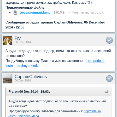
материалах прилигаемых застройщиком. Как вам? %)
Прикрепленные файлы
Безымянный.bmp
2.01МБ
44 Количество загрузок:
Сообщение отредактировал CaptainOblivious: 06 December
2014 - 22:53
Fry
06 Dec 2014
А куда тогда идет этот подпор, если эта шахта никак с лестницей
не связана?
Продублирую ссылку Платона для ознакомления:
http://sdelai-
lestni...tnichnye-kletki
CaptainOblivious
06 Dec 2014
Fry, on 06 Dec 2014 - 19:03:
А куда тогда идет этот подпор, если эта шахта никак с лестницей
не связана?
Продублирую ссылку Платона для ознакомления:
http://sdelai-
lestni...tnichnye-kletki