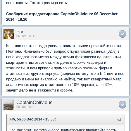
вент. шахты. Так что разница есть.
Сообщение отредактировал CaptainOblivious: 06 December
2014 - 18:20
Fry
06 Dec 2014
Кэп, вас опять не туда унесло, внимательнее прочитайте посты
Платона. Изначально был вопрос откуда такая разница (32%) в
цене квадратного метра между двумя фактически однотипными
квартирами, вы ответили, что дело в форме квартиры и
этажности, и вам привели пример квартир похожих форм и
этажности из другого корпуса (видимо потому что в Б-1 почти все
продано и цены на аналогию не найти), так вот квадратный метр
аналогичных квартир стоит всего на 10% дороже, а не 32%,
значит дело не в этажности и форме.
CaptainOblivious
06 Dec 2014
Fry, on 06 Dec 2014 - 15:33:
Кэп, вас опять не туда унесло, внимательнее прочитайте посты