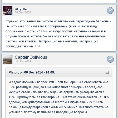
onyma
06 Dec 2014
странно это, зачем вы хотите остекленные переходные балконы?
Вы что ими пользоваться собираетесь (я не имею в виду
сломанные лифты)? Я лично буду против нарушения норм и в
случае пожара хотела бы эвакуироваться по незадымляемой
лестничной клетке. Застройщик не экономит, застройщик
соблюдает нормы РФ.
CaptainOblivious
06 Dec 2014
Platon, on 06 Dec 2014 - 14:09:
Я задаю логичный вопрос, кэп. Если ты берешься обосновать мне
32% разницу в цене, то я на конретном примере из соседнего
корпуса объясняю, что приведеные аргументы укладываются в
10%. Прямоугольная квартира на 13-м этаже оценивается на 10%
дороже, чем кривоугольная на шестом. Откуда еще 22%? Есть
разница между квартирой в 40кв.м и 50кв.м? Я внятного ответа не
услышал, поэтому извините за наводящие вопросы...