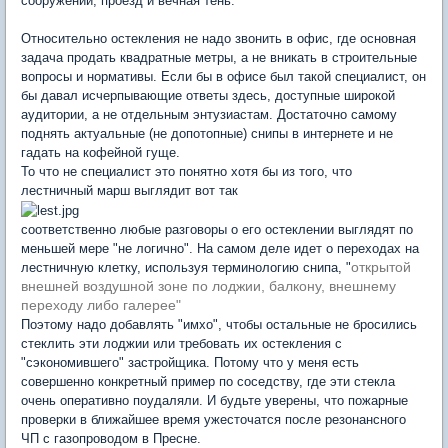
сооружений, проезд и вечная тень.
Относительно остекления не надо звонить в офис, где основная
задача продать квадратные метры, а не вникать в строительные
вопросы и нормативы. Если бы в офисе был такой специалист, он
бы давал исчерпывающие ответы здесь, доступные широкой
аудитории, а не отдельным энтузиастам. Достаточно самому
поднять актуальные (не допотопные) снипы в интернете и не
гадать на кофейной гуще.
То что не специалист это понятно хотя бы из того, что
лестничный марш выглядит вот так
соответственно любые разговоры о его остеклении выглядят по
меньшей мере "не логично". На самом деле идет о переходах на
открытой
лестничную клетку, используя терминологию снипа, "
внешней воздушной зоне по лоджии,
балкону, внешнему
переходу либо галерее
"
Поэтому надо добавлять "имхо", чтобы остальные не бросились
стеклить эти лоджии или требовать их остекления с
"сэкономившего" застройщика. Потому что у меня есть
совершенно конкретный пример по соседству, где эти стекла
очень оперативно поудаляли. И будьте уверены, что пожарные
проверки в ближайшее время ужесточатся после резонансного
ЧП с газопроводом в Пресне.