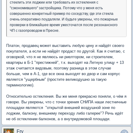
стеклить эти лоджии или требовать их остекления с
"сэкономившего" застройщика. Потому что у меня есть
совершенно конкретный пример по соседству, где эти стекла
очень оперативно поудаляли. И будьте уверены, что пожарные
проверки в ближайшее время ужесточатся после резонансного
ЧП с газопроводом в Пресне.
Платон, продавец может выставить любую цену и найдёт своего
покупателя, а если не найдёт продаст по другой. Как я считаю, с
оговоркой, что я не являюсь ни риелтором, ни строителем,
квартиры в Б-1 "престижней", т.к. выходят на Летную улицу + 13
этаж считается видовым, поэтому разница в этом случае
больше, чем в А-1, где все окна выходят во двор и сам корпус
является "ущербным" (простите великодушно за такую
терминологию).
Относительно остекления. Вы же меня прекрасно поняли, о чём я
говорю. Вы уверены, что с точки зрения СНИПА наши лестничные
площадки являются "открытой внешней воздушной зоне по
лоджии, балкону, внешнему переходу либо галерее"? Речь идёт
не об остеклении балконов, а о внутридомовой площади.
Fry