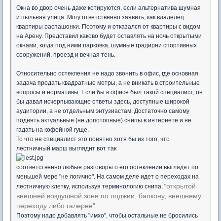
Окна во двор очень даже котируются, если альтернатива шумная
и пыльная улица. Могу ответственно заявить, как владелец
квартиры распашонки. Поэтому и отказался от квартиры с видом
на Арену. Представил каково будет оставлять на ночь открытыми
окнами, когда под ними парковка, шумные градирни спортивных
сооружений, проезд и вечная тень.
Относительно остекления не надо звонить в офис, где основная
задача продать квадратные метры, а не вникать в строительные
вопросы и нормативы. Если бы в офисе был такой специалист, он
бы давал исчерпывающие ответы здесь, доступные широкой
аудитории, а не отдельным энтузиастам. Достаточно самому
поднять актуальные (не допотопные) снипы в интернете и не
гадать на кофейной гуще.
То что не специалист это понятно хотя бы из того, что
лестничный марш выглядит вот так
соответственно любые разговоры о его остеклении выглядят по
меньшей мере "не логично". На самом деле идет о переходах на
открытой
лестничную клетку, используя терминологию снипа, "
внешней воздушной зоне по лоджии,
балкону, внешнему
переходу либо галерее
"
Поэтому надо добавлять "имхо", чтобы остальные не бросились