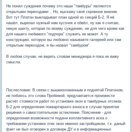
Не понял суждения почему это наши "тамбуры" являются
открытыми переходами... Но, выскажу своё скромное мнение.
Вот тут Платон выкладывал план одной из секций Б-2. Я её
нашёл, вырезал нужный нам кусочек и обвёл, ну как я считаю,
некую шахту, которая по моему суждению, ни для чего кроме как
для нашего любимого "подпора" служить не может. А ту
конструкцию, которую вы любовно называете галереей или там
открытым переходом, я бы назвал "тамбуром".
В любом случае, не верить словам менеджера я пока не вижу
смысла.
Послесловие: В связи с вышеизложенным и поднятой Платоном,
не побоюсь это слова Пробемой, предлаегается произвести
расчёт стоимости работ по установке окон в тамбурных отсеках
Б-2 для определения поквартирного взноса в случае принятия
решения о самостоятельном остеклении. Пояснение - для
определения возможности подачи коллективного иска о
требовании установки этих окон именно застройщиком, т.к. даный
факт не был оговорен в договоре ДУ и в информационных