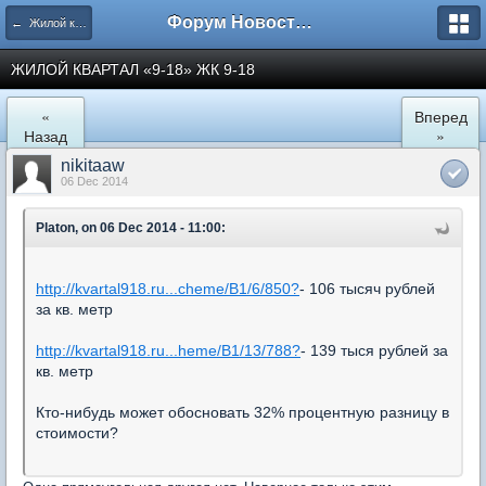
Форум Новостройки
← Жилой квартал "9-18" в Мытищах
ЖИЛОЙ КВАРТАЛ «9-18» ЖК 9-18
«
Вперед
Назад
»
nikitaaw
06 Dec 2014
Platon, on 06 Dec 2014 - 11:00:
http://kvartal918.ru...cheme/B1/6/850?
- 106 тысяч рублей
за кв. метр
http://kvartal918.ru...heme/B1/13/788?
- 139 тыся рублей за
кв. метр
Кто-нибудь может обосновать 32% процентную разницу в
стоимости?