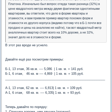
Платона. Изначально был вопрос откуда такая разница (32%) в
цене квадратного метра между двумя фактически однотипными
квартирами, вы ответили, что дело в форме квартиры и
этажности, и вам привели пример квартир похожих форм и
этажности из другого корпуса (видимо потому что в Б-1 почти все
продано и цены на аналогию не найти), так вот квадратный метр
аналогичных квартир стоит всего на 10% дороже, а не 32%,
значит дело не в этажности и форме.
В этот раз вроде не уснело.
Давайте ещё раз посмотрим примеры:
Б-1, 13 этаж, 36 кв.м. ---- 5,086 | 1 кв. м. = 141 руб.
Б-1, 6 этаж, 46 кв. м ---- 4,869 | 1 кв. м. = 105 руб.
_________________________________________________________
А-1, 13 этаж, 62 кв. м. ---- 6,813| 1 кв. м. = 109 руб.
А-1, 6 этаж, 68 кв. м. ---- 6,335| 1 кв. м. = 93 руб.
Теперь давайте по порядку:
1. Однушки дороже, чем двушки (логично);