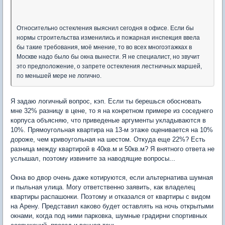
Относительно остекления выяснил сегодня в офисе. Если бы
нормы строительства изменились и пожарная инспекция ввела
бы такие требования, моё мнение, то во всех многоэтажках в
Москве надо было бы окна вынести. Я не специалист, но звучит
это предположение, о запрете остекления лестничных маршей,
по меньшей мере не логично.
Я задаю логичный вопрос, кэп. Если ты берешься обосновать
мне 32% разницу в цене, то я на конретном примере из соседнего
корпуса объясняю, что приведеные аргументы укладываются в
10%. Прямоугольная квартира на 13-м этаже оценивается на 10%
дороже, чем кривоугольная на шестом. Откуда еще 22%? Есть
разница между квартирой в 40кв.м и 50кв.м? Я внятного ответа не
услышал, поэтому извините за наводящие вопросы...
Окна во двор очень даже котируются, если альтернатива шумная
и пыльная улица. Могу ответственно заявить, как владелец
квартиры распашонки. Поэтому и отказался от квартиры с видом
на Арену. Представил каково будет оставлять на ночь открытыми
окнами, когда под ними парковка, шумные градирни спортивных