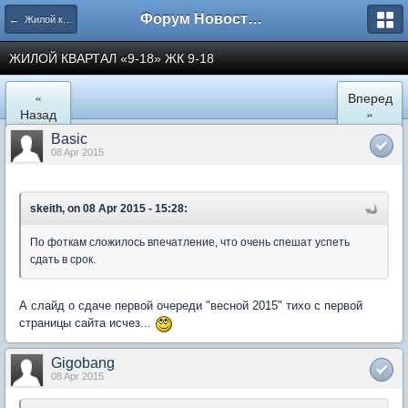
Форум Новостройки
← Жилой квартал "9-18" в Мытищах
ЖИЛОЙ КВАРТАЛ «9-18» ЖК 9-18
«
Вперед
Назад
»
Basic
08 Apr 2015
skeith, on 08 Apr 2015 - 15:28:
По фоткам сложилось впечатление, что очень спешат успеть
сдать в срок.
А слайд о сдаче первой очереди "весной 2015" тихо с первой
страницы сайта исчез...
Gigobang
08 Apr 2015