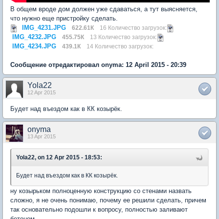
В общем вроде дом должен уже сдаваться, а тут выясняется,
что нужно еще пристройку сделать.
IMG_4231.JPG
622.61К
16 Количество загрузок:
IMG_4232.JPG
455.75К
13 Количество загрузок:
IMG_4234.JPG
439.1К
14 Количество загрузок:
Сообщение отредактировал onyma: 12 April 2015 - 20:39
Yola22
12 Apr 2015
Будет над въездом как в КК козырёк.
onyma
13 Apr 2015
Yola22, on 12 Apr 2015 - 18:53:
Будет над въездом как в КК козырёк.
ну козырьком полноценную конструкцию со стенами назвать
сложно, я не очень понимаю, почему ее решили сделать, причем
так основательно подошли к вопросу, полностью заливают
бетоном.