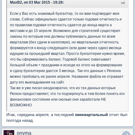
MaxB2, on 03 Mar 2015 - 19:28:
Если у Вас есть знакомый бухгалтер, то он вам подтвердит мои
слова. Сейчас официально сдается только годовая отчетность и
по правилам годовая отчетность сдается до конца марта а
местами и до 15 апреля. Возможно для строителей существуют
законы по которым они должны публиковать данные по всем
кварталам (без сдачи в налоговую), но квартальная отчетность
формируется к концу следующего (или даже через один) месяца
идущим за прошедший квартал. Просто бухгалтерии нужно время,
что бы сформировать баланс. Годовой баланс охватывает
большой объем + праздники и исходя из этого на формирование
и сдачу бухгалтерии дается 3 месяца. Так что данные с Региона
можно требовать не ранее апреля. Название файла не отражает
дату его выкладывания на сайт.
Так же я уже писал неоднократно, что из тех данных которые
Регион предоставляет, что то подчерпнуть и тем более понять его
финансовое состояние или сколько они заработали НЕ
ВОЗМОЖНО.
Итак, середина апреля, а последний
ежеквартальный
отчет был
полгода назад.
onyma