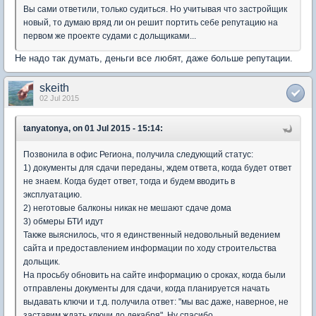
Вы сами ответили, только судиться. Но учитывая что застройщик
новый, то думаю вряд ли он решит портить себе репутацию на
первом же проекте судами с дольщиками...
Не надо так думать, деньги все любят, даже больше репутации.
skeith
02 Jul 2015
tanyatonya, on 01 Jul 2015 - 15:14:
Позвонила в офис Региона, получила следующий статус:
1) документы для сдачи переданы, ждем ответа, когда будет ответ
не знаем. Когда будет ответ, тогда и будем вводить в
эксплуатацию.
2) неготовые балконы никак не мешают сдаче дома
3) обмеры БТИ идут
Также выяснилось, что я единственный недовольный ведением
сайта и предоставлением информации по ходу строительства
дольщик.
На просьбу обновить на сайте информацию о сроках, когда были
отправлены документы для сдачи, когда планируется начать
выдавать ключи и т.д. получила ответ: "мы вас даже, наверное, не
заставим ждать ключи до декабря". Ну спасибо.