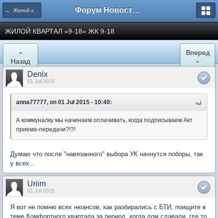
Форум Новостройки
← Жилой квартал "9-18" в Мытищах
ЖИЛОЙ КВАРТАЛ «9-18» ЖК 9-18
«
Вперед
Назад
»
Denix
01 Jul 2015
anna77777, on 01 Jul 2015 - 10:40:
А коммуналку мы начинаем оплачивать, когда подписываем Акт
приема-передачи?!?!
Думаю что после "навязанного" выбора УК начнутся поборы, так
у всех...
Uriim
01 Jul 2015
Я вот не помню всех нюансов, как разбирались с БТИ, поищите в
теме Комфортного квартала за период, когда дом сдавали, где то