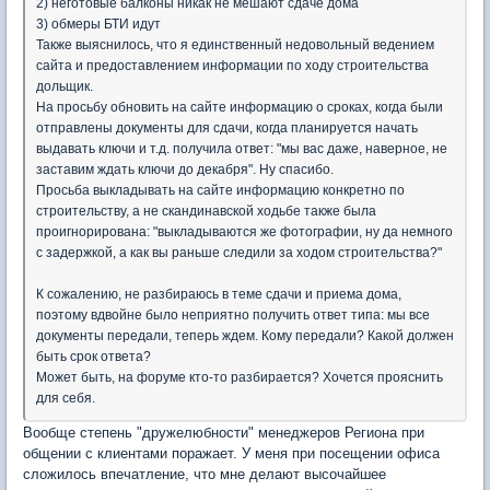
2) неготовые балконы никак не мешают сдаче дома
3) обмеры БТИ идут
Также выяснилось, что я единственный недовольный ведением
сайта и предоставлением информации по ходу строительства
дольщик.
На просьбу обновить на сайте информацию о сроках, когда были
отправлены документы для сдачи, когда планируется начать
выдавать ключи и т.д. получила ответ: "мы вас даже, наверное, не
заставим ждать ключи до декабря". Ну спасибо.
Просьба выкладывать на сайте информацию конкретно по
строительству, а не скандинавской ходьбе также была
проигнорирована: "выкладываются же фотографии, ну да немного
с задержкой, а как вы раньше следили за ходом строительства?"
К сожалению, не разбираюсь в теме сдачи и приема дома,
поэтому вдвойне было неприятно получить ответ типа: мы все
документы передали, теперь ждем. Кому передали? Какой должен
быть срок ответа?
Может быть, на форуме кто-то разбирается? Хочется прояснить
для себя.
Вообще степень "дружелюбности" менеджеров Региона при
общении с клиентами поражает. У меня при посещении офиса
сложилось впечатление, что мне делают высочайшее