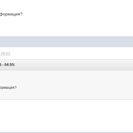
информация?
 09:03
5 - 04:55:
формация?