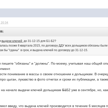
 20:34
06:
м
выдачи ключей
до 31-12-15 для Б1-Б2?
алась позже II квартала 2015, по договору ДДУ всех дольщиков обязаны были б
как бы "сданы" в срок, и выдача ключей по договору до 31-12-15.
пишите "обязаны" и "должны". По-моему, учитывая наш общий опыт
пмент.
ести понимание в массы о своем отношении к дольщикам. В очере
 про цыган, лукавство в фото отчетах и сроки их публикации, а та
сь на начало выдачи ключей дольщикам
Б1
Б2 уже в сентябре, но, ка
мел ввиду, что выдача ключей производится в течение 6 месяцев п