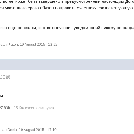
ьство не может быть завершено в предусмотренный настоящим Дого
ния указанного срока обязан направить Участнику соответствующ
 все еще не сданы, соответствующих уведомлений никому не напр
л Platon: 19 August 2015 - 12:12
 17:08
лы
27.83К
15 Количество загрузок:
л Denix: 19 August 2015 - 17:10