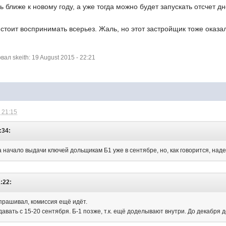
ь ближе к новому году, а уже тогда можно будет запускать отсчет д
стоит воспринимать всерьез. Жаль, но этот застройщик тоже оказа
л skeith: 19 August 2015 - 22:21
 21:15
:34:
на начало выдачи ключей дольщикам Б1 уже в сентябре, но, как говорится, наде
1:22:
спрашивал, комиссия ещё идёт.
авать с 15-20 сентября. Б-1 позже, т.к. ещё доделывают внутри. До декабря