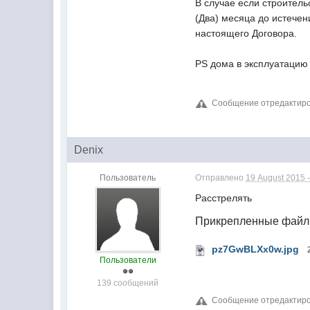
В случае если строител
(Два) месяца до истече
настоящего Договора.
PS дома в эксплуатацию
Сообщение отредактирова
Denix
Пользователь
Отправлено
19 August 2015 -
Расстрелять
Прикрепленные фай
pz7GwBLXx0w.jpg
Пользователи
139 сообщений
Сообщение отредактирова