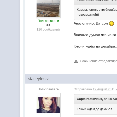
Камеры опять отрубили(сь)
невозможно!)))
Пользователи
Аналогично, Ватсон
126 сообщений
Вначале думал что из-за
Ключи ждём до декабря..
Сообщение отредактирова
staceylesiv
Пользователь
Отправлено
19 August 2015 -
CaptainOblivious, on 18 Au
Ключи ждём до декабря...