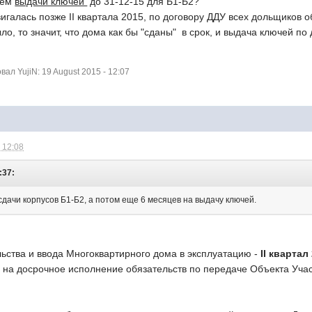
дём
выдачи ключей
до 31-12-15 для Б1-Б2?
игалась позже II квартала 2015, по договору ДДУ всех дольщиков об
ло, то значит, что дома как бы "сданы" в срок, и выдача ключей по
л YujiN: 19 August 2015 - 12:07
 12:08
:37:
дачи корпусов Б1-Б2, а потом еще 6 месяцев на выдачу ключей.
ьства и ввода Многоквартирного дома в эксплуатацию -
II квартал 
 на досрочное исполнение обязательств по передаче Объекта Учас