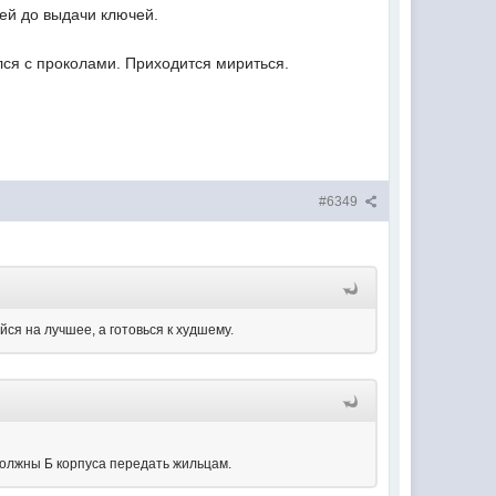
ней до выдачи ключей.
лся с проколами. Приходится мириться.
#6349
йся на лучшее, а готовься к худшему.
 должны Б корпуса передать жильцам.