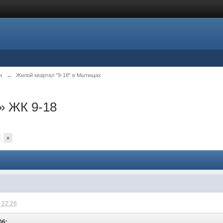
и
→
Жилой квартал "9-18" в Мытищах
 ЖК 9-18
»
 22:26
06: