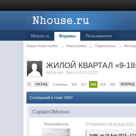
Nhouse.ru
Форумы
Пользователи
Форум Новостройки
→
Новостройки
→
Подмосковье
→
Мытищ
.
ЖИЛОЙ КВАРТАЛ «9-18»
Автор
myr
,
Sep 14 2012 11:37
«
НАЗАД
ВПЕРЕД
Страниц
316
317
318
319
320
Сообщений в теме: 6907
CaptainOblivious
Пользователь
Отправлено
18 August 2015 -
YujiN, on 18 Aug 2015 - 17: