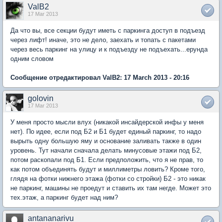
ValB2
17 Mar 2013
Да что вы, все секции будут иметь с паркинга доступ в подъезд
через лифт! иначе, это не дело, заехать и топать с пакетами
через весь паркинг на улицу и к подъезду не подъехать...ерунда
одним словом
Сообщение отредактировал ValB2: 17 March 2013 - 20:16
golovin
17 Mar 2013
У меня просто мысли влух (никакой инсайдерской инфы у меня
нет). По идее, если под Б2 и Б1 будет единый паркинг, то надо
вырыть одну большую яму и основание заливать также в один
уровень. Тут начали сначала делать минусовые этажи под Б2,
потом раскопали под Б1. Если предположить, что я не прав, то
как потом объединять будут и миллиметры ловить? Кроме того,
глядя на фотки нижнего этажа (фотки со стройки) Б2 - это никак
не паркинг, машины не проедут и ставить их там негде. Может это
тех.этаж, а паркинг будет над ним?
antananarivu