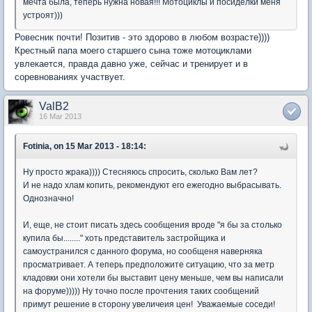
мечта была, теперь нужна новая!!! Мотоциклы и посиделки меня
устроят)))
Ровесник почти! Позитив - это здорово в любом возрасте))))
Крестный папа моего старшего сына тоже мотоциклами
увлекается, правда давно уже, сейчас и тренирует и в
соревнованиях участвует.
ValB2
16 Mar 2013
Fotinia, on 15 Mar 2013 - 18:14:
Ну просто жрака)))) Стесняюсь спросить, сколько Вам лет?
И не надо хлам копить, рекомендуют его ежегодно выбрасывать.
Однозначно!
И, еще, не стоит писать здесь сообщения вроде "я бы за столько
купила бы........" хоть представитель застройщика и
самоустранился с данного форума, но сообщеня наверняка
просматривает. А теперь предположите ситуацию, что за метр
кладовки они хотели бы выставит цену меньше, чем вы написали
на форуме))))) Ну точно после прочтения таких сообщений
примут решение в сторону увеличеия цен! Уважаемые соседи!