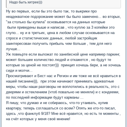
Надо быть хитрее)))
Ну во первых, если бы это было так, то выкрики про
неадекватное подорожание может бы было замечено... во вторых,
"за столько бы купила" основывается на данных которые
были приведены выше и написав , что куплю за 3 копейки это
глупо... ну и в третьих, цена в любом случае основывается на
спросе и статистических данных, любой застройщик
заинтересован получить прибыль чем больше , тем для него
лучше...
Уж повеьрте если выложат по занебесной цене например паркинг,
может большее количество людей и откажется , но будут те
которые за ценой не постоят))) принцип хочешь бери, а не хочешь
сиди и молчи...
Просматривают и Бест нас и Регион и им тоже не всё нравиться в
нашей писанине))), при этом начинают принимать адекватные
меры, чтобы наши разговоры не воплотились в реальность, это с
дверями и остеклением (чтоб повально не меняли) и с кондееми,
по последней информации будут карманы ...
Я пишу, что думаю и не собираюсь, что-то утаивать, купив
квартиру, теперь соглашаться со всем? Опять же кто-то писал,
здесь ,что фанклуб 9/18? Мне всё нравится, но есть те моменты ,
на счёт которых у меня своё мнение!