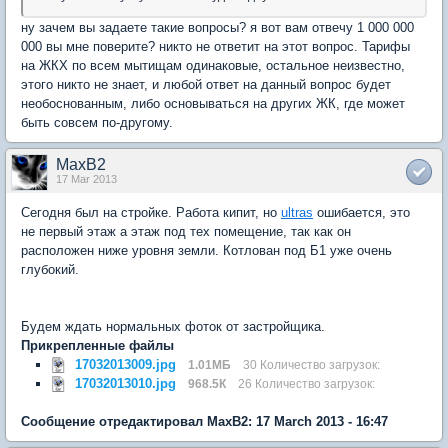
ну зачем вы задаете такие вопросы? я вот вам отвечу 1 000 000
000 вы мне поверите? никто не ответит на этот вопрос. Тарифы
на ЖКХ по всем мытищам одинаковые, остальное неизвестно,
этого никто не знает, и любой ответ на данный вопрос будет
необоснованным, либо основываться на других ЖК, где может
быть совсем по-другому.
MaxB2
17 Mar 2013
Сегодня был на стройке. Работа кипит, но
ultras
ошибается, это
не первый этаж а этаж под тех помещение, так как он
расположен ниже уровня земли. Котлован под Б1 уже очень
глубокий.
Будем ждать нормальных фоток от застройщика.
Прикрепленные файлы
17032013009.jpg
1.01МБ
30 Количество загрузок:
17032013010.jpg
968.5К
26 Количество загрузок:
Сообщение отредактировал MaxB2: 17 March 2013 - 16:47