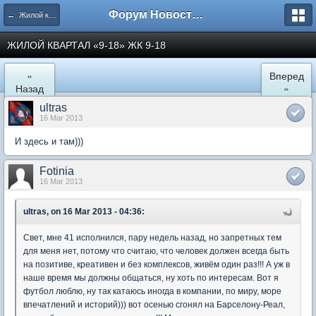
Форум Новостройки
← Жилой квартал "9-18" в Мытищах
ЖИЛОЙ КВАРТАЛ «9-18» ЖК 9-18
«
Вперед
Назад
»
ultras
16 Mar 2013
И здесь и там)))
Fotinia
16 Mar 2013
ultras, on 16 Mar 2013 - 04:36:
Свет, мне 41 исполнился, пару недель назад, но запретных тем
для меня нет, потому что считаю, что человек должен всегда быть
на позитиве, креативен и без комплексов, живём один раз!!! А уж в
наше время мы должны общаться, ну хоть по интересам. Вот я
футбол люблю, ну так катаюсь иногда в компании, по миру, море
впечатлений и историй))) вот осенью сгонял на Барселону-Реал,