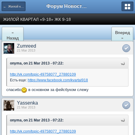
Форум Новостройки
← Жилой квартал "9-18" в Мытищах
ЖИЛОЙ КВАРТАЛ «9-18» ЖК 9-18
«
Вперед
Назад
»
Zumreed
21 Mar 2013
onyma, on 21 Mar 2013 - 07:22:
http://vk.com/topic-49758077_27880109
Есть еще:
https://www.facebook.com/kvartal918
спасибо
в основном за фейсбуком слежу
Yassenka
21 Mar 2013
onyma, on 21 Mar 2013 - 07:22:
http://vk.com/topic-49758077_27880109