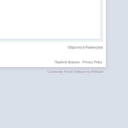
Обратно в Раменское
Правила форума
·
Privacy Policy
Community Forum Software by IP.Board