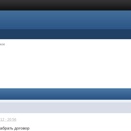
кое
12 - 20:56
забрать договор