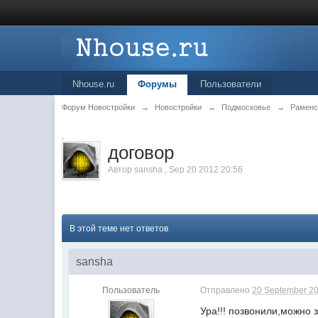
Nhouse.ru
Форумы
Пользователи
Форум Новостройки
→
Новостройки
→
Подмосковье
→
Раменс
.
договор
Автор
sansha
,
Sep 20 2012 20:56
В этой теме нет ответов
sansha
Пользователь
Отправлено
20 September 20
Ура!!! позвонили,можно 