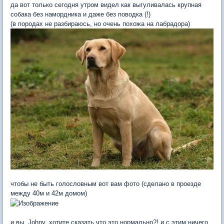
да вот только сегодня утром видел как выгуливалась крупная
собака без намордника и даже без поводка (!)
(в породах не разбираюсь, но очень похожа на лабрадора)
чтобы не быть голословным вот вам фото (сделано в проезде
между 40м и 42м домом)
и вы, Johny, хотите сказать что это нормально?! и с этим ничего