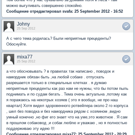
можно выгуливать совершенно спокойно.
Сообщение отредактировал svafa: 25 September 2012 - 16:52
Johny
25 Sep 2012
А с чего тема родилась? Были неприятные прецеденты?
Обоснуйте.
mixa77
25 Sep 2012
а что обосновывать ? в правилах так написано , поводок и
намордник обязан быть ,на любой собаке . отпускать
разрешается только в специальных клетках . я думаю
неприятные прецеденты как раз нам не нужны, что бы потом пыль
поднимать и по судам бегать . Тема очень актуальна ,потому как
я поражаюсь на некотрых хозяев ( это я вообще, не про наш
квартал) Хотя видел здоровенного ротвейлера около 2 го корпуса
, шел без поводка и без намордника рядом с хозяином ,видно
умный конечно ,но фиг его знает что на уме,это животное . Я сам
в прошлом собаковод ,и собак люблю и уважаю , но я полностью
поддерживаю эту идею !!!
Сообщение отредактировал mixa77: 25 September 2012 - 20:29