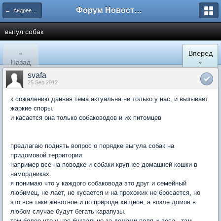
Форум Новостройки
← Андреевский квартал
выгул собак
«
Вперед
Назад
»
svafa
25 Sep 2012
к сожалению данная тема актуальна не только у нас, и вызывает
жаркие споры.
и касается она только собаководов и их питомцев
предлагаю поднять вопрос о порядке выгула собак на
придомовой территории
например все на поводке и собаки крупнее домашней кошки в
намордниках.
я понимаю что у каждого собаковода это друг и семейный
любимец, не лает, не кусается и на прохожих не бросается, но
это все таки животное и по природе хищное, а возле домов в
любом случае будут бегать карапузы.
тем более что у нас буквально за домами поля и леса - там