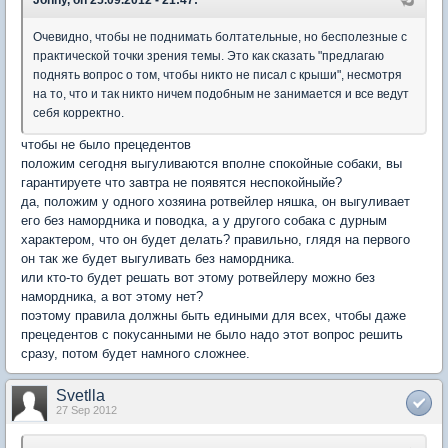
Johny, on 25.09.2012 - 21:47:
Очевидно, чтобы не поднимать болтательные, но бесполезные с
практической точки зрения темы. Это как сказать "предлагаю
поднять вопрос о том, чтобы никто не писал с крыши", несмотря
на то, что и так никто ничем подобным не занимается и все ведут
себя корректно.
чтобы не было прецедентов
положим сегодня выгуливаются вполне спокойные собаки, вы
гарантируете что завтра не появятся неспокойныйе?
да, положим у одного хозяина ротвейлер няшка, он выгуливает
его без намордника и поводка, а у другого собака с дурным
характером, что он будет делать? правильно, глядя на первого
он так же будет выгуливать без намордника.
или кто-то будет решать вот этому ротвейлеру можно без
намордника, а вот этому нет?
поэтому правила должны быть едиными для всех, чтобы даже
прецедентов с покусанными не было надо этот вопрос решить
сразу, потом будет намного сложнее.
Svetlla
27 Sep 2012