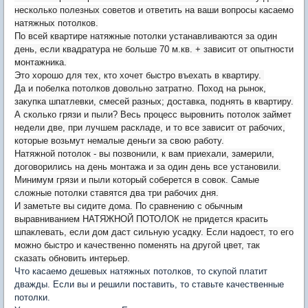
несколько полезных советов и ответить на ваши вопросы касаемо
натяжных потолков.
По всей квартире натяжные потолки устанавливаются за один
день, если квадратура не больше 70 м.кв. + зависит от опытности
монтажника.
Это хорошо для тех, кто хочет быстро въехать в квартиру.
Да и побелка потолков довольно затратно. Поход на рынок,
закупка шпатлевки, смесей разных; доставка, поднять в квартиру.
А сколько грязи и пыли? Весь процесс выровнить потолок займет
недели две, при лучшем раскладе, и то все зависит от рабочих,
которые возьмут немалые деньги за свою работу.
Натяжной потолок - вы позвонили, к вам приехали, замерили,
договорились на день монтажа и за один день все установили.
Минимум грязи и пыли который соберется в совок. Самые
сложные потолки ставятся два три рабочих дня.
И заметьте вы сидите дома. По сравнению с обычным
выравниванием НАТЯЖНОЙ ПОТОЛОК не придется красить
шпаклевать, если дом даст сильную усадку. Если надоест, то его
можно быстро и качественно поменять на другой цвет, так
сказать обновить интерьер.
Что касаемо дешевых натяжных потолков, то скупой платит
дважды. Если вы и решили поставить, то ставьте качественные
потолки.