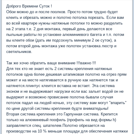
Доброго Времени Суток !
Обои можно до и после поолков. Просто потом трудно будет
клеить и обрезать можно и полотно потолка порезать. Если вам
во всей квартире нужны натяжные потолки то можно разделить
на 2 этапа т.е. 2 дня монтажа, первый день делаются все
пыльные работы по установке алюминиевого багета и т.п. потом
вы клеите обои (дать им подсохнуть минимум 2 ое суток), а
потом второй день монтажа уже полотен установка люстр и
светильников.
Так же хочю обратить ваще внимание !!!важно !!!
Для тех кто не знает есть 2 системы крепления натяжных
потолков одна более дешевая штапиковая полотно на отрез прям
может и на месте натягивается в ручную как натянется так и
натянется.плинтус клеится вставка не встает. Эта система
эконом и не выдерживает нагрузки если вас зальет водой он не
выдержит и возможно провисание полотна бывали случая
потолок падал на людей ночью, эту систему вам могут "впарить"
по цене другой системы крепления будте вниматедьны!
Вторая система крепления это Гарпунная система. Крепится
только на алюминевый поофиль (профиль на вид формы h)
заправляется спец. шпателем.Полотно обрезается на
производстве на 10 % меньше площади для обеспечения натяжки