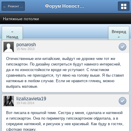
Форум Новостройки
← Ремонт квартир
Натяжные потолки
«
Вперед
Назад
»
ponarosh
15 Nov 2013
Отечественные или китайские, выйдут не дороже чем тот же
гипсокартон. По дизайну смотреться будут намного интересней,
да и по износостойкости вроде не уступают. С пластиком
сравнивать не приходится, тут явно на голову выше. Я бы ставил
натяжные в любом случае. Если не нравится глянец, можно
выбрать матовые.
lizalizavieta19
19 Feb 2014
Вот писала в прошлой теме. Сестра у меня, сделала и натяжной
и гипсокартон. Она по пириметру гипсокартоном обделала, а в
середине натяжной, и рисунок у нее красивый. Как буду в гостях,
сфоткаю покажу.