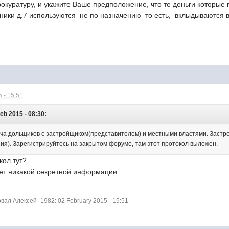
окуратуру, и укажите Ваше предположение, что те деньги которые 
ники д.7 используются не по назначению то есть, вклыдываются в
 - 15:51
b 2015 - 08:30:
реча дольщиков с застройщиком(представителем) и местными властями. Застро
ия). Зарегистрируйтесь на закрытом форуме, там этот протокол выложен.
кол тут?
нет никакой секретной информации.
ал Алексей_1982: 02 February 2015 - 15:51