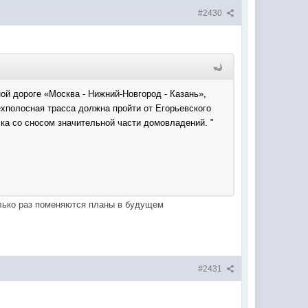
#2430
ой дороге «Москва - Нижний-Новгород - Казань»,
хполосная трасса должна пройти от Егорьевского
лка со сносом значительной части домовладений. "
колько раз поменяются планы в будущем
#2431