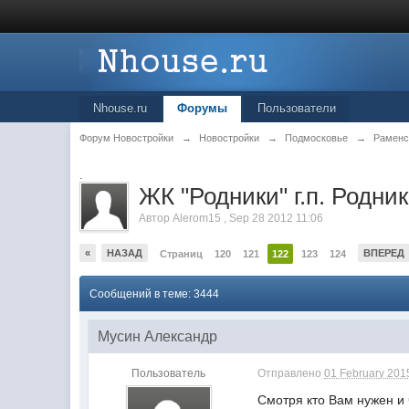
Nhouse.ru
Форумы
Пользователи
Форум Новостройки
→
Новостройки
→
Подмосковье
→
Раменс
.
ЖК "Родники" г.п. Родни
Автор
Alerom15
,
Sep 28 2012 11:06
«
НАЗАД
ВПЕРЕД
Страниц
120
121
122
123
124
Сообщений в теме: 3444
Мусин Александр
Пользователь
Отправлено
01 February 2015
Смотря кто Вам нужен и ч