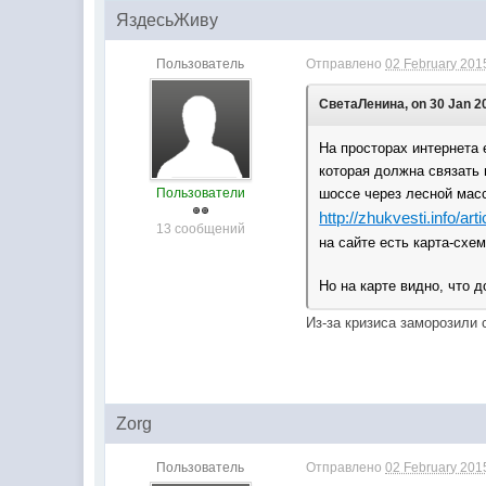
ЯздесьЖиву
Пользователь
Отправлено
02 February 2015
СветаЛенина, on 30 Jan 20
На просторах интернета 
которая должна связать
Пользователи
шоссе через лесной масс
http://zhukvesti.info/art
13 сообщений
на сайте есть карта-схем
Но на карте видно, что 
Из-за
кризиса
заморозили 
Zorg
Пользователь
Отправлено
02 February 2015