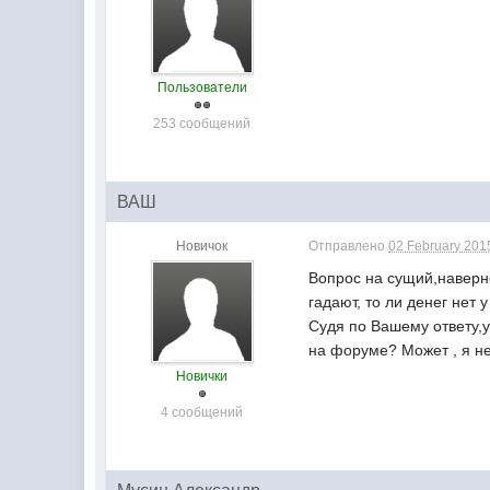
Пользователи
253 сообщений
ВАШ
Новичок
Отправлено
02 February 2015
Вопрос на сущий,наверно
гадают, то ли денег нет 
Судя по Вашему ответу,уж
на форуме? Может , я не
Новички
4 сообщений