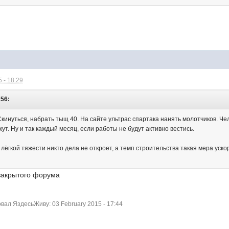
 - 18:29
:56:
кинуться, набрать тыщ 40. На сайте ультрас спартака нанять молотчиков. Че
ут. Ну и так каждый месяц, если работы не будут активно вестись.
ёгкой тяжести никто дела не откроет, а темп строительства такая мера уско
 закрытого форума
ал ЯздесьЖиву: 03 February 2015 - 17:44