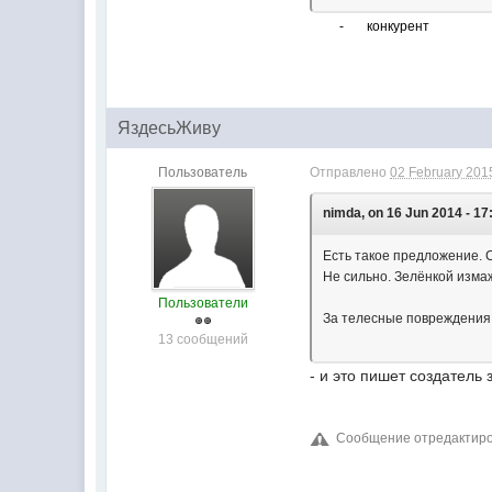
-
конкурент
ЯздесьЖиву
Пользователь
Отправлено
02 February 2015
nimda, on 16 Jun 2014 - 17
Есть такое предложение. С
Не сильно. Зелёнкой измаж
Пользователи
За телесные повреждения л
13 сообщений
- и это пишет создатель
Сообщение отредактиров