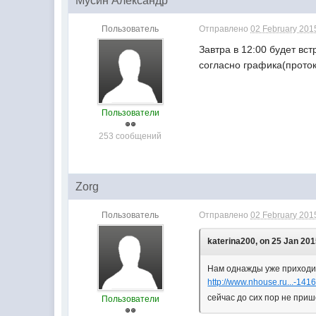
Мусин Александр
Пользователь
Отправлено
02 February 2015
Завтра в 12:00 будет вс
согласно графика(прото
Пользователи
253 сообщений
Zorg
Пользователь
Отправлено
02 February 2015
katerina200, on 25 Jan 201
Нам однажды уже приходил
http://www.nhouse.ru...-141
сейчас до сих пор не при
Пользователи