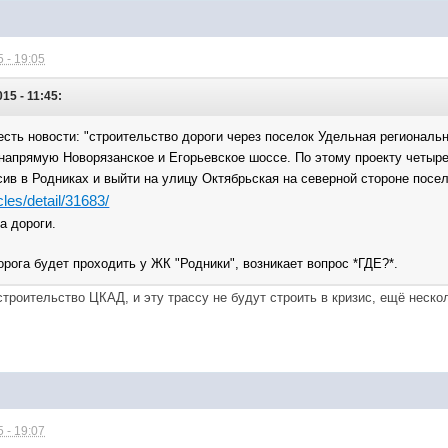
 - 19:05
15 - 11:45:
есть новости: "строительство дороги через поселок Удельная региональн
 напрямую Новорязанское и Егорьевское шоссе. По этому проекту четыре
ив в Родниках и выйти на улицу Октябрьская на северной стороне посе
icles/detail/31683/
а дороги.
дорога будет проходить у ЖК "Родники", возникает вопрос *ГДЕ?*.
строительство ЦКАД, и эту трассу не будут строить в кризис, ещё нес
 - 19:07