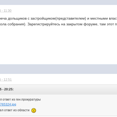
 - 11:30
треча дольщиков с застройщиком(представителем) и местными власт
кола собрания). Зарегистрируйтесь на закрытом форуме, там этот 
 - 12:51
5 - 20:25:
 ответ из ген.прокуратуры
6765324.jpg
шел ответ из области