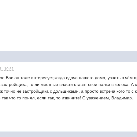
 - 10:51
е Вас он тоже интересует,когда сдача нашего дома, узнать в чём п
у застройщика, то ли местные власти ставят свои палки в колеса. А х
 точно не застройщика с дольщиками, а просто встреча кого то с ке
 так что то понял, если так, то извините! С уважением, Владимир.