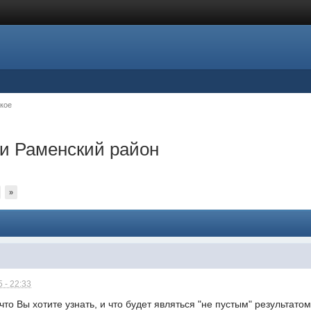
кое
ки Раменский район
»
 - 22:33
то Вы хотите узнать, и что будет являться "не пустым" результатом