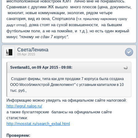
местоположение
новостроек ЮИТ лично мне не понравилось.
Сравнивая с другими ЖК вышло много плюсов (цена, документы,
монолит, новые коммуникации, экология, рядом четыре
санатория, вид из окна, Спортшкола (
т.е. пришлому наркоману сразу
), дома стоят на сухой возвышенности, на бывшем
дадут отпор
футбольном поле, а не на помойке, и т.д.), но есть один жирный
минус
*почему не сдан 7 корпус*.
СветаЛенина
09 Apr 2015
Svetlana81, on 09 Apr 2015 - 09:08:
Создают фирмы, типа как для продажи 7 корпуса была создана
ООО Мособлжилстрой Девелопмент" с уставным капиталом в 10
тыс. руб.,
Информацию можно увидеть на официальном сайте налоговой:
http://egrul.nalog.ru/
а также бухгалтерские балансы на официальном сайте
статистики:
http://mosstat.ru/search_exbal.html
Проверяем: