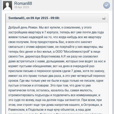
Roman88
09 Apr 2015
Svetlana81, on 09 Apr 2015 - 09:08:
Добрый день Роман. Мы вот купили, к сожалению, у этого
застройщика квартиру в 7 корпусе, теперь вот уже почти два года
живем только надеждой на то, что когда-нибудь все же квартиру
свою получим. Хочу предостеречь Вас, и всех кто захочет
связаться с этими аферистами, не покупайте у них квартиры, мы
теперь без денег и без жилья, а ООО "Мособлжилстрой" в лице
своего Ген. директора Воротникова А.Р. ни разу не соизволил
даже встретиться с нами, дольщиками, которых они водят за нос и
кормят пустыми обещаниями, вот на днях в очередной раз
прислали письмо о переносе сроков сдачи 7 дома, хотя по закону,
имеют на это право только два раза, а это уже четвертый перенос
сроков. Где мы только уже не были и куда только не писали, одни
пустые отписки и отговорки. Это при том, что дом то уже
практически готов, осталась, казалось бы, самая малость,
отремонтировать подъезды и подключить все коммуникации, и
это судя по всему, еще на долгие годы затянется. При всем, при
этом, они строят еще три дома напротив нашего, в Островцах, в
Раменском, в Подольске и еще кучу объектов, а наш дом