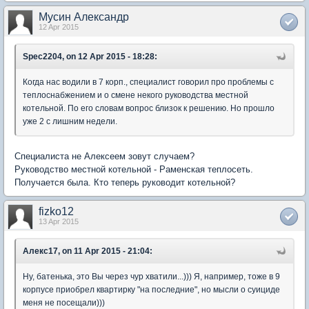
Мусин Александр
12 Apr 2015
Spec2204, on 12 Apr 2015 - 18:28:
Когда нас водили в 7 корп., специалист говорил про проблемы с
теплоснабжением и о смене некого руководства местной
котельной. По его словам вопрос близок к решению. Но прошло
уже 2 с лишним недели.
Специалиста не Алексеем зовут случаем?
Руководство местной котельной - Раменская теплосеть.
Получается была. Кто теперь руководит котельной?
fizko12
13 Apr 2015
Алекс17, on 11 Apr 2015 - 21:04:
Ну, батенька, это Вы через чур хватили...))) Я, например, тоже в 9
корпусе приобрел квартирку "на последние", но мысли о суициде
меня не посещали)))