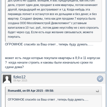
достроить не судьба. Вобщем, я Вас предупредила, как обстоят
дела, строят один дом, продают в нем квартиры, потом начинают
другой, предыдущий не достраивают и т.д. Когда-нибудь эта
пирамида лопнет и останутся все их дольщики и без денег, и без
квартир. Создают фирмы, типа как для продажи 7 корпуса была
создана ООО Мособлжилстрой Девелопмент" с уставным
капиталом в 10 тыс. руб., потом даже неустойку не с кого спросить
будет через суд. Если есть еще желание связываться, можете
покупать.
ОГРОМНОЕ спасибо за Ваш ответ , теперь буду думать......
может есть люди которые покупали квартиры в 8,9 и 11 корпусах
? когда начали строить и каковы были изначально сроки по
сдачи дома?
fizko12
09 Apr 2015
Roman88, on 09 Apr 2015 - 09:58:
ОГРОМНОЕ спасибо за Ваш ответ , теперь буду думать......