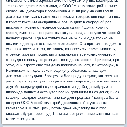
связаться с этими аферистами, не покупайте у них квартиры, мы
теперь без денег и без жилья, а ООО "Мособлжилстрой" в лице
своего Ген. директора Воротникова А.Р. ни разу не соизволил
даже встретиться с нами, дольщиками, которых они водят за нос
и кормят пустыми обещаниями, вот на днях в очередной раз
прислали письмо о переносе сроков сдачи 7 дома, хотя по
закону, имеют на это право только два раза, а это уже четвертый
перенос сроков. Где мы только уже не были и куда только не
писали, одни пустые отписки и отговорки. Это при том, что дом то
уже практически готов, осталась, казалось бы, самая малость,
отремонтировать подъезды и подключить все коммуникации, и
это судя по всему, еще на долгие годы затянется. При всем, при
этом, они строят еще три дома напротив нашего, в Островцах, в
Раменском, в Подольске и еще кучу объектов, а наш дом
достроить не судьба. Вобщем, я Вас предупредила, как обстоят
дела, строят один дом, продают в нем квартиры, потом начинают
другой, предыдущий не достраивают и т.д. Когда-нибудь эта
пирамида лопнет и останутся все их дольщики и без денег, и без
квартир. Создают фирмы, типа как для продажи 7 корпуса была
создана ООО Мособлжилстрой Девелопмент" с уставным
капиталом в 10 тыс. руб., потом даже неустойку не с кого
спросить будет через суд. Если есть еще желание связываться,
можете покупать.