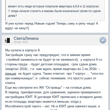
может есть люди которые покупали квартиры в 8,9 и 11 корпусах
? когда начали строить и каковы были изначально сроки по сдачи
дома?
Я уже купил перед Новым годом! Теперь сижу и репу чешу! А
вдруг не кинут!)
СветаЛенина
09 Apr 2015
Мы купили в корпусе 9.
Застройщик сразу нас предупредил, что в зимнее время
стройкой заниматься не будет (и не занимался); у корпуса 9 со
стороны пруда - будет детская площадка; срок сдачи дома
1квартал 2016г., т.е. нам ждать прием квартиры во 2 кв.2016г. –
раньше
не будет сдача. Также ответил про 7 корпус
… *что-то
про коммуникации*,
и сейчас понимаем, что просто ушел от
ответа.
Еще мы смотрели его ЖК "Островцы" – на готовые дома.
В период приобретения, для сравнения, оценили проверенного
застройщика ЮИТ. В договоре ЮИТ прописано о возврате денег,
если площадь квартиры окажется меньше; когда у
Мособлжилстрой такого – нет. Но в ЮИТ цена намного выше, и