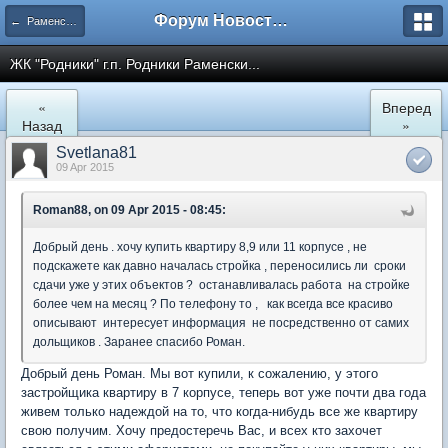
Форум Новостройки
← Раменское
ЖК "Родники" г.п. Родники Раменски...
«
Вперед
Назад
»
Svetlana81
09 Apr 2015
Roman88, on 09 Apr 2015 - 08:45:
Добрый день . хочу купить квартиру 8,9 или 11 корпусе , не
подскажете как давно началась стройка , переносились ли сроки
сдачи уже у этих объектов ? останавливалась работа на стройке
более чем на месяц ? По телефону то , как всегда все красиво
описывают интересует информация не посредственно от самих
дольщиков . Заранее спасибо Роман.
Добрый день Роман. Мы вот купили, к сожалению, у этого
застройщика квартиру в 7 корпусе, теперь вот уже почти два года
живем только надеждой на то, что когда-нибудь все же квартиру
свою получим. Хочу предостеречь Вас, и всех кто захочет