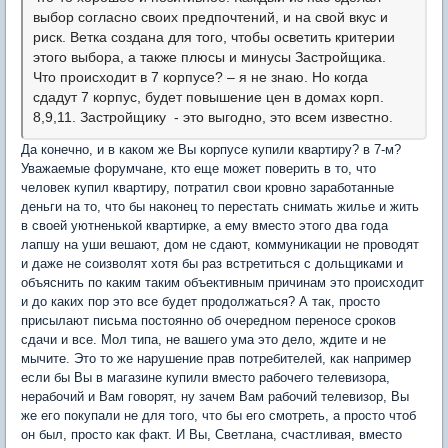
выбор согласно своих предпочтений, и на свой вкус и
риск. Ветка создана для того, чтобы осветить критерии
этого выбора, а также плюсы и минусы Застройщика.
Что происходит в 7 корпусе? – я не знаю. Но
когда
сдадут 7 корпус, будет повышение цен в домах корп.
8,9,11. Застройщику - это выгодно, это всем известно.
Да конечно, и в каком же Вы корпусе купили квартиру? в 7-м?
Уважаемые форумчане, кто еще может поверить в то, что
человек купил квартиру, потратил свои кровно заработанные
деньги на то, что бы наконец то перестать снимать жилье и жить
в своей уютненькой квартирке, а ему вместо этого два года
лапшу на уши вешают, дом не сдают, коммуникации не проводят
и даже не соизволят хотя бы раз встретиться с дольщиками и
объяснить по каким таким объективным причинам это происходит
и до каких пор это все будет продолжаться? А так, просто
присылают письма постоянно об очередном переносе сроков
сдачи и все. Мол типа, не вашего ума это дело, ждите и не
мычите. Это то же нарушение прав потребителей, как например
если бы Вы в магазине купили вместо рабочего телевизора,
нерабочий и Вам говорят, ну зачем Вам рабочий телевизор, Вы
же его покупали не для того, что бы его смотреть, а просто чтоб
он был, просто как факт. И Вы, Светлана, счастливая, вместо