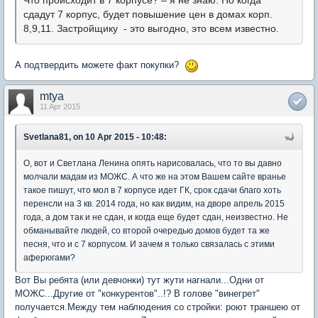
Что происходит в 7 корпусе? – я не знаю. Но
когда
сдадут 7 корпус, будет повышение цен в домах корп.
8,9,11. Застройщику - это выгодно, это всем известно.
А подтвердить можете факт покупки?
mtya
11 Apr 2015
Svetlana81, on 10 Apr 2015 - 10:48:
О, вот и Светлана Ленина опять нарисовалась, что то вы давно
молчали мадам из МОЖС. А что же на этом Вашем сайте вранье
такое пишут, что мол в 7 корпусе идет ГК, срок сдачи благо хоть
перенсли на 3 кв. 2014 года, но как видим, на дворе апрель 2015
года, а дом так и не сдан, и когда еще будет сдан, неизвестно. Не
обманывайте людей, со второй очередью домов будет та же
песня, что и с 7 корпусом. И зачем я только связалась с этими
аферюгами?
Вот Вы ребята (или девчонки) тут жути нагнали...Одни от
МОЖС...Другие от "конкурентов"..!? В голове "винегрет"
получается.Между тем наблюдения со стройки: роют траншею от